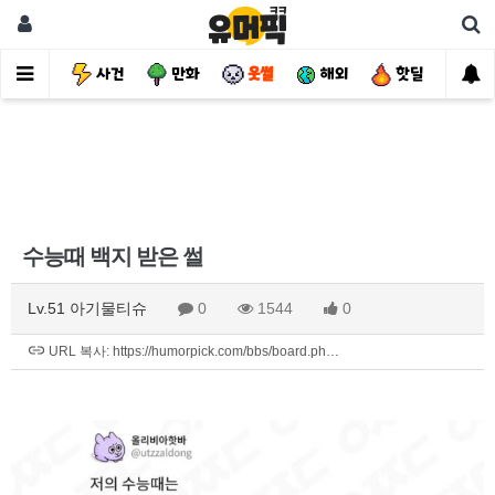
유머
사건
만화
웃썰
해외
핫딜
자
수능때 백지 받은 썰
Lv.51 아기물티슈
0
1544
0
URL 복사: https://humorpick.com/bbs/board.ph…