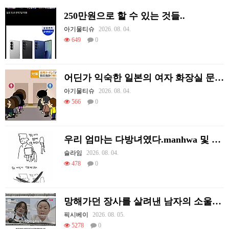
250만원으로 할 수 있는 것들..
아기물티슈
2026. 08. 04.
649
0
어딘가 익숙한 일본의 여자 화장실 문제 해결법
아기물티슈
2026. 08. 04.
566
0
우리 엄마는 다방녀였다.manhwa 및 후기
슬라임
2026. 08. 04.
478
0
망해가던 장사를 살려낸 남자의 소울푸드 제육볶음의 위력 ㅋㅋ
픽시베이
2026. 08. 05.
5278
0