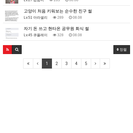
Lv.27 김밤비
283
08.08
고양이 처음 키워보는 순수한 친구 썰
Lv.51 아라셀리
289
08.08
자기 돈 쓰고 현타온 공무원 회식 썰
Lv.45 큐플레이
328
08.08
정렬
1
2
3
4
5