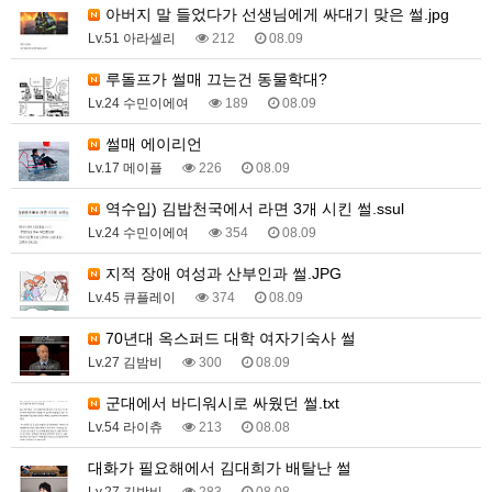
아버지 말 들었다가 선생님에게 싸대기 맞은 썰.jpg
Lv.51 아라셀리
212
08.09
루돌프가 썰매 끄는건 동물학대?
Lv.24 수민이에여
189
08.09
썰매 에이리언
Lv.17 메이플
226
08.09
역수입) 김밥천국에서 라면 3개 시킨 썰.ssul
Lv.24 수민이에여
354
08.09
지적 장애 여성과 산부인과 썰.JPG
Lv.45 큐플레이
374
08.09
70년대 옥스퍼드 대학 여자기숙사 썰
Lv.27 김밤비
300
08.09
군대에서 바디워시로 싸웠던 썰.txt
Lv.54 라이츄
213
08.08
대화가 필요해에서 김대희가 배탈난 썰