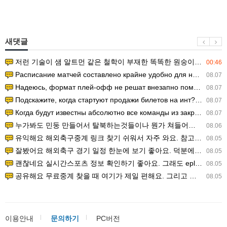
새댓글
저런 기술이 샘 알트먼 같은 철학이 부재한 똑똑한 원숭이에게 있다는게 문제.
00:46
Расписание матчей составлено крайне удобно для нашего часово…
08.07
Надеюсь, формат плей-офф не решат внезапно поменять. https:/…
08.07
Подскажите, когда стартуют продажи билетов на инт? https://g…
08.07
Когда будут известны абсолютно все команды из закрытых квали…
08.07
누가봐도 민둥 만들어서 탈북하는것들이나 뭔가 쳐들어오는 낌새를 미리 알아차리기 위함이지 저걸 전쟁준비라고 하…
08.06
유익해요 해외축구중계 링크 찾기 쉬워서 자주 와요. 참고로 무료스포츠중계 정보 확인할 때 출처 꼭 체크해요.…
08.05
잘봤어요 해외축구 경기 일정 한눈에 보기 좋아요. 덕분에 epl중계 볼 때 공식 중계 채널 먼저 찾아봐요. …
08.05
괜찮네요 실시간스포츠 정보 확인하기 좋아요. 그래도 epl중계 볼 때 공식 중계 채널 먼저 찾아봐요. 북마크…
08.05
공유해요 무료중계 찾을 때 여기가 제일 편해요. 그리고 무료스포츠중계 정보 확인할 때 출처 꼭 체크해요. 앞…
08.05
이용안내
문의하기
PC버전