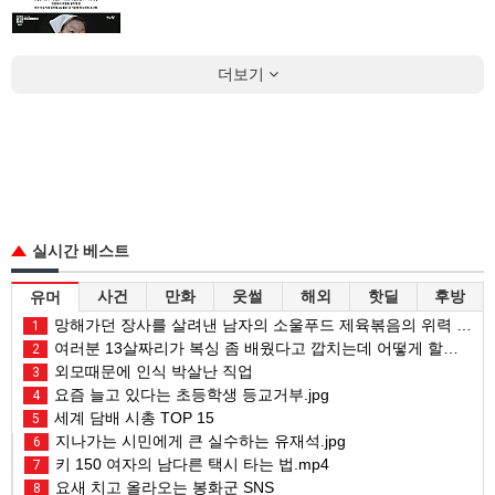
더보기
실시간 베스트
사건
만화
웃썰
해외
핫딜
후방
유머
망해가던 장사를 살려낸 남자의 소울푸드 제육볶음의 위력 ㅋㅋ
1
여러분 13살짜리가 복싱 좀 배웠다고 깝치는데 어떻게 할까요?
2
외모때문에 인식 박살난 직업
3
요즘 늘고 있다는 초등학생 등교거부.jpg
4
세계 담배 시총 TOP 15
5
지나가는 시민에게 큰 실수하는 유재석.jpg
6
키 150 여자의 남다른 택시 타는 법.mp4
7
요새 치고 올라오는 봉화군 SNS
8