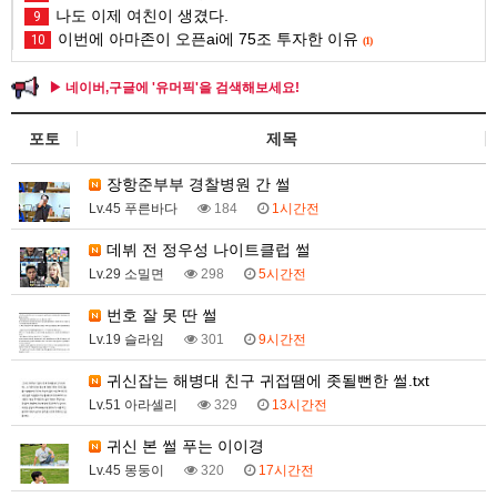
나도 이제 여친이 생겼다.
9
이번에 아마존이 오픈ai에 75조 투자한 이유
10
(1)
▶ 네이버,구글에 '유머픽'을 검색해보세요!
포토
제목
장항준부부 경찰병원 간 썰
Lv.45 푸른바다
184
1시간전
데뷔 전 정우성 나이트클럽 썰
Lv.29 소밀면
298
5시간전
번호 잘 못 딴 썰
Lv.19 슬라임
301
9시간전
귀신잡는 해병대 친구 귀접땜에 좃될뻔한 썰.txt
Lv.51 아라셀리
329
13시간전
귀신 본 썰 푸는 이이경
Lv.45 몽둥이
320
17시간전