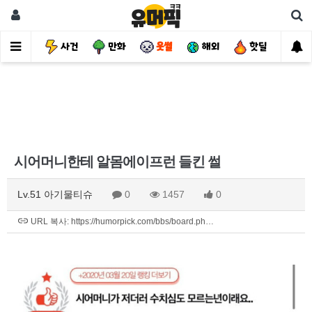
유머
사건
만화
웃썰
해외
핫딜
자
시어머니한테 알몸에이프런 들킨 썰
Lv.51 아기물티슈
0
1457
0
URL 복사: https://humorpick.com/bbs/board.ph…