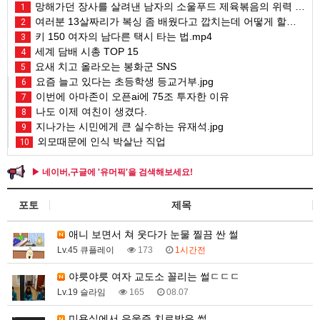
망해가던 장사를 살려낸 남자의 소울푸드 제육볶음의 위력 ㅋㅋ
1
여러분 13살짜리가 복싱 좀 배웠다고 깝치는데 어떻게 할까요?
2
키 150 여자의 남다른 택시 타는 법.mp4
3
세계 담배 시총 TOP 15
4
요새 치고 올라오는 봉화군 SNS
5
요즘 늘고 있다는 초등학생 등교거부.jpg
6
이번에 아마존이 오픈ai에 75조 투자한 이유
7
나도 이제 여친이 생겼다.
8
지나가는 시민에게 큰 실수하는 유재석.jpg
9
외모때문에 인식 박살난 직업
10
▶ 네이버,구글에 '유머픽'을 검색해보세요!
포토
제목
애니 보면서 쳐 웃다가 눈물 찔끔 싼 썰
Lv.45 큐플레이
173
1시간전
야릇야릇 여자 교도소 꼴리는 썰ㄷㄷㄷ
Lv.19 슬라임
165
08.07
미용실에서 우울증 치료받은 썰