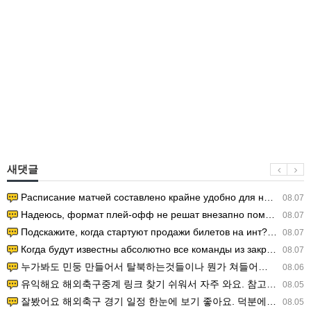
새댓글
Расписание матчей составлено крайне удобно для нашего часово…
08.07
Надеюсь, формат плей-офф не решат внезапно поменять. https:/…
08.07
Подскажите, когда стартуют продажи билетов на инт? https://g…
08.07
Когда будут известны абсолютно все команды из закрытых квали…
08.07
누가봐도 민둥 만들어서 탈북하는것들이나 뭔가 쳐들어오는 낌새를 미리 알아차리기 위함이지 저걸 전쟁준비라고 하…
08.06
유익해요 해외축구중계 링크 찾기 쉬워서 자주 와요. 참고로 무료스포츠중계 정보 확인할 때 출처 꼭 체크해요.…
08.05
잘봤어요 해외축구 경기 일정 한눈에 보기 좋아요. 덕분에 epl중계 볼 때 공식 중계 채널 먼저 찾아봐요. …
08.05