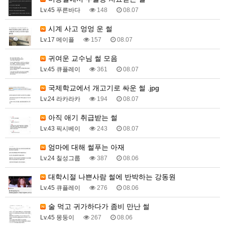
Lv.45 푸른바다
148
08.07
시계 사고 엉엉 운 썰
Lv.17 메이플
157
08.07
귀여운 교수님 썰 모음
Lv.45 큐플레이
361
08.07
국제학교에서 개고기로 싸운 썰 .jpg
Lv.24 라카라카
194
08.07
아직 애기 취급받는 썰
Lv.43 픽시베이
243
08.07
엄마에 대해 썰푸는 아재
Lv.24 칠성그룹
387
08.06
대학시절 나쁜사람 썰에 반박하는 강동원
Lv.45 큐플레이
276
08.06
술 먹고 귀가하다가 좀비 만난 썰
Lv.45 몽둥이
267
08.06