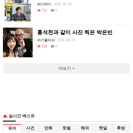
버디버디
2026. 08. 05.
752
0
홍석천과 같이 사진 찍은 박은빈
아기물티슈
2026. 08. 03.
510
0
더보기
실시간 베스트
사건
만화
웃썰
해외
핫딜
후방
유머