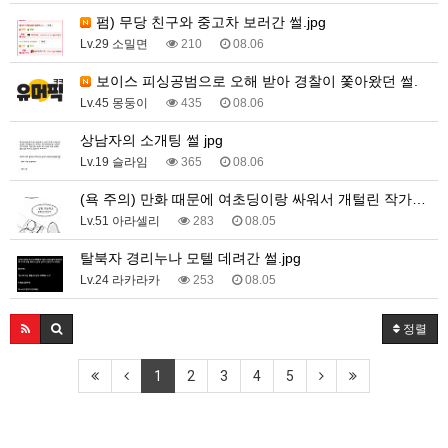
펌) 무당 친구와 중고차 보러간 썰.jpg
Lv.29 소밀면
210
08.06
보이스 피싱공범으로 오해 받아 경찰이 쫓아왔던 썰.
Lv.45 몽둥이
435
08.06
상남자의 소개팅 썰 jpg
Lv.19 슬라임
365
08.06
(욕 주의) 만화 때문에 여초딩이랑 싸워서 개털린 작가…
Lv.51 아라셀리
283
08.05
탈북자 경리누나 모텔 데려간 썰.jpg
Lv.24 라카라카
253
08.05
정렬
1
2
3
4
5