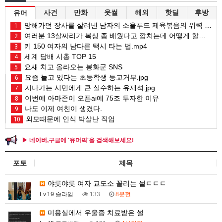
사건
만화
웃썰
해외
핫딜
후방
유머
망해가던 장사를 살려낸 남자의 소울푸드 제육볶음의 위력 ㅋㅋ
1
여러분 13살짜리가 복싱 좀 배웠다고 깝치는데 어떻게 할까요?
2
키 150 여자의 남다른 택시 타는 법.mp4
3
세계 담배 시총 TOP 15
4
요새 치고 올라오는 봉화군 SNS
5
요즘 늘고 있다는 초등학생 등교거부.jpg
6
지나가는 시민에게 큰 실수하는 유재석.jpg
7
이번에 아마존이 오픈ai에 75조 투자한 이유
8
나도 이제 여친이 생겼다.
9
외모때문에 인식 박살난 직업
10
▶ 네이버,구글에 '유머픽'을 검색해보세요!
포토
제목
야릇야릇 여자 교도소 꼴리는 썰ㄷㄷㄷ
Lv.19 슬라임
133
8분전
미용실에서 우울증 치료받은 썰