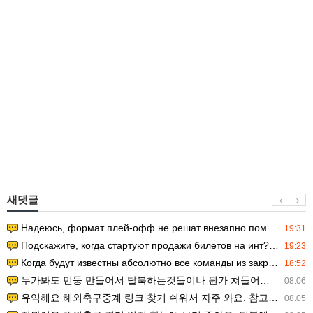
새댓글
Надеюсь, формат плей-офф не решат внезапно поменять. https:/…
19:31
Подскажите, когда стартуют продажи билетов на инт? https://g…
19:23
Когда будут известны абсолютно все команды из закрытых квали…
18:52
누가봐도 민둥 만들어서 탈북하는것들이나 뭔가 쳐들어오는 낌새를 미리 알아차리기 위함이지 저걸 전쟁준비라고 하…
08.06
유익해요 해외축구중계 링크 찾기 쉬워서 자주 와요. 참고로 무료스포츠중계 정보 확인할 때 출처 꼭 체크해요.…
08.05