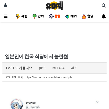
유머
사건
만화
웃썰
해외
핫딜
자
일본인이 한국 식당에서 놀란썰
Lv.51 아기물티슈
0
1424
0
URL 복사: https://humorpick.com/bbs/board.ph…