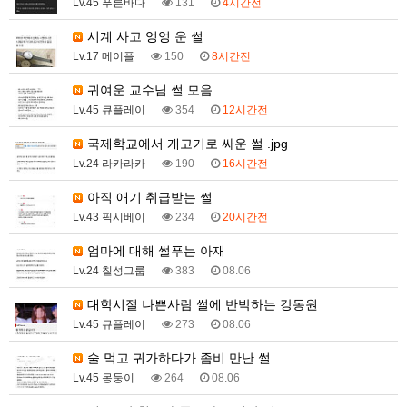
Lv.45 푸른바다
131
4시간전
시계 사고 엉엉 운 썰
Lv.17 메이플
150
8시간전
귀여운 교수님 썰 모음
Lv.45 큐플레이
354
12시간전
국제학교에서 개고기로 싸운 썰 .jpg
Lv.24 라카라카
190
16시간전
아직 애기 취급받는 썰
Lv.43 픽시베이
234
20시간전
엄마에 대해 썰푸는 아재
Lv.24 칠성그룹
383
08.06
대학시절 나쁜사람 썰에 반박하는 강동원
Lv.45 큐플레이
273
08.06
술 먹고 귀가하다가 좀비 만난 썰
Lv.45 몽둥이
264
08.06