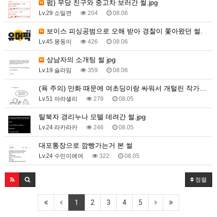
펌) 무당 친구와 중고차 보러간 썰.jpg
Lv.29 소밀면
204
08.06
보이스 피싱공범으로 오해 받아 경찰이 쫓아왔던 썰.
Lv.45 몽둥이
426
08.06
상남자의 소개팅 썰 jpg
Lv.19 슬라임
359
08.06
(욕 주의) 만화 때문에 여초딩이랑 싸워서 개털린 작가…
Lv.51 아라셀리
278
08.05
탈북자 경리누나 모텔 데려간 썰.jpg
Lv.24 라카라카
246
08.05
대포통장으로 깜빵가는거 본 썰
Lv.24 수민이에여
322
08.05
정렬
1
2
3
4
5