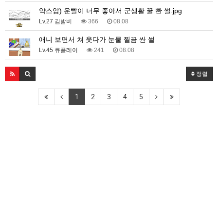
약스압) 운빨이 너무 좋아서 군생활 꿀 빤 썰.jpg
Lv.27 김밤비
366
08.08
애니 보면서 쳐 웃다가 눈물 찔끔 싼 썰
Lv.45 큐플레이
241
08.08
정렬
1
2
3
4
5