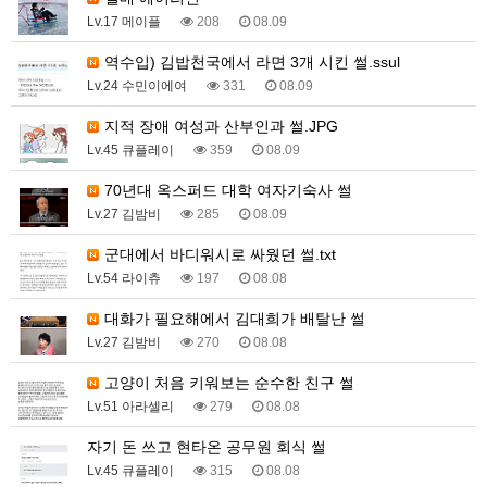
Lv.17 메이플
208
08.09
역수입) 김밥천국에서 라면 3개 시킨 썰.ssul
Lv.24 수민이에여
331
08.09
지적 장애 여성과 산부인과 썰.JPG
Lv.45 큐플레이
359
08.09
70년대 옥스퍼드 대학 여자기숙사 썰
Lv.27 김밤비
285
08.09
군대에서 바디워시로 싸웠던 썰.txt
Lv.54 라이츄
197
08.08
대화가 필요해에서 김대희가 배탈난 썰
Lv.27 김밤비
270
08.08
고양이 처음 키워보는 순수한 친구 썰
Lv.51 아라셀리
279
08.08
자기 돈 쓰고 현타온 공무원 회식 썰
Lv.45 큐플레이
315
08.08