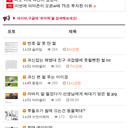
9
이번에 아마존이 오픈ai에 75조 투자한 이유
10
(1)
▶ 네이버,구글에 '유머픽'을 검색해보세요!
포토
제목
번호 잘 못 딴 썰
Lv.19 슬라임
264
3시간전
귀신잡는 해병대 친구 귀접땜에 좃될뻔한 썰.txt
Lv.51 아라셀리
301
7시간전
귀신 본 썰 푸는 이이경
Lv.45 몽둥이
293
11시간전
아버지 말 들었다가 선생님에게 싸대기 맞은 썰.jpg
Lv.51 아라셀리
185
08.09
루돌프가 썰매 끄는건 동물학대?
Lv.24 수민이에여
173
08.09
썰매 에이리언