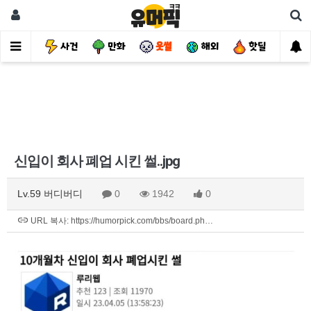
유머
사건
만화
웃썰
해외
핫딜
자
신입이 회사 폐업 시킨 썰..jpg
Lv.59 버디버디
0
1942
0
URL 복사: https://humorpick.com/bbs/board.ph…