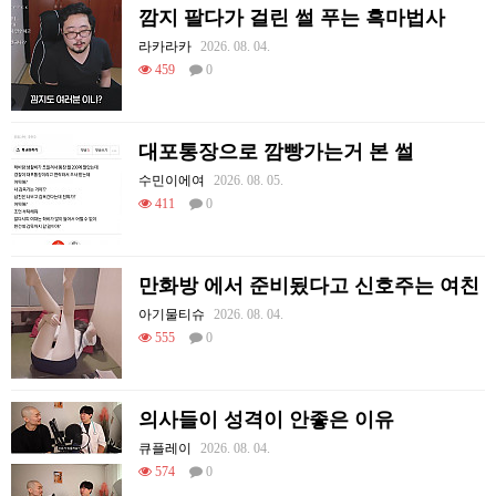
깜지 팔다가 걸린 썰 푸는 흑마법사
라카라카
2026. 08. 04.
459
0
대포통장으로 깜빵가는거 본 썰
수민이에여
2026. 08. 05.
411
0
만화방 에서 준비됬다고 신호주는 여친
아기물티슈
2026. 08. 04.
555
0
의사들이 성격이 안좋은 이유
큐플레이
2026. 08. 04.
574
0