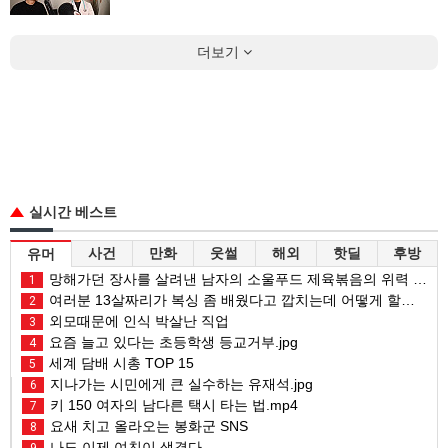
더보기
실시간 베스트
사건
만화
웃썰
해외
핫딜
후방
유머
망해가던 장사를 살려낸 남자의 소울푸드 제육볶음의 위력 ㅋㅋ
1
여러분 13살짜리가 복싱 좀 배웠다고 깝치는데 어떻게 할까요?
2
외모때문에 인식 박살난 직업
3
요즘 늘고 있다는 초등학생 등교거부.jpg
4
세계 담배 시총 TOP 15
5
지나가는 시민에게 큰 실수하는 유재석.jpg
6
키 150 여자의 남다른 택시 타는 법.mp4
7
요새 치고 올라오는 봉화군 SNS
8
나도 이제 여친이 생겼다.