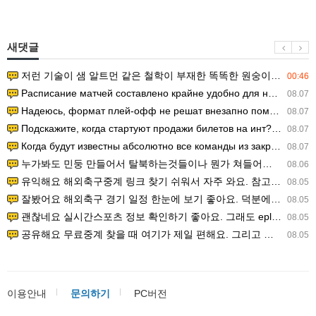
새댓글
저런 기술이 샘 알트먼 같은 철학이 부재한 똑똑한 원숭이에게 있다는게 문제.
00:46
Расписание матчей составлено крайне удобно для нашего часово…
08.07
Надеюсь, формат плей-офф не решат внезапно поменять. https:/…
08.07
Подскажите, когда стартуют продажи билетов на инт? https://g…
08.07
Когда будут известны абсолютно все команды из закрытых квали…
08.07
누가봐도 민둥 만들어서 탈북하는것들이나 뭔가 쳐들어오는 낌새를 미리 알아차리기 위함이지 저걸 전쟁준비라고 하…
08.06
유익해요 해외축구중계 링크 찾기 쉬워서 자주 와요. 참고로 무료스포츠중계 정보 확인할 때 출처 꼭 체크해요.…
08.05
잘봤어요 해외축구 경기 일정 한눈에 보기 좋아요. 덕분에 epl중계 볼 때 공식 중계 채널 먼저 찾아봐요. …
08.05
괜찮네요 실시간스포츠 정보 확인하기 좋아요. 그래도 epl중계 볼 때 공식 중계 채널 먼저 찾아봐요. 북마크…
08.05
공유해요 무료중계 찾을 때 여기가 제일 편해요. 그리고 무료스포츠중계 정보 확인할 때 출처 꼭 체크해요. 앞…
08.05
이용안내
문의하기
PC버전