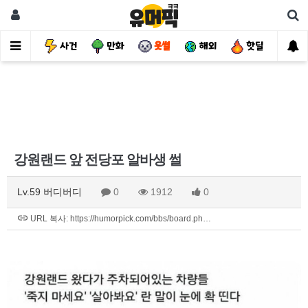
유머
사건
만화
웃썰
해외
핫딜
자
강원랜드 앞 전당포 알바생 썰
Lv.59 버디버디
0
1912
0
URL 복사: https://humorpick.com/bbs/board.ph…