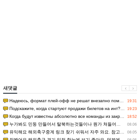
새댓글
Надеюсь, формат плей-офф не решат внезапно поменять. https:/…
19:31
Подскажите, когда стартуют продажи билетов на инт? https://g…
19:23
Когда будут известны абсолютно все команды из закрытых квали…
18:52
누가봐도 민둥 만들어서 탈북하는것들이나 뭔가 쳐들어오는 낌새를 미리 알아차리기 위함이지 저걸 전쟁준비라고 하…
08.06
유익해요 해외축구중계 링크 찾기 쉬워서 자주 와요. 참고로 무료스포츠중계 정보 확인할 때 출처 꼭 체크해요.…
08.05
잘봤어요 해외축구 경기 일정 한눈에 보기 좋아요. 덕분에 epl중계 볼 때 공식 중계 채널 먼저 찾아봐요. …