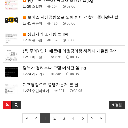
펌) 무당 친구와 중고차 보러간 썰.jpg
Lv.29 소밀면
204
08.06
보이스 피싱공범으로 오해 받아 경찰이 쫓아왔던 썰.
Lv.45 몽둥이
426
08.06
상남자의 소개팅 썰 jpg
Lv.19 슬라임
359
08.06
(욕 주의) 만화 때문에 여초딩이랑 싸워서 개털린 작가…
Lv.51 아라셀리
278
08.05
탈북자 경리누나 모텔 데려간 썰.jpg
Lv.24 라카라카
246
08.05
대포통장으로 깜빵가는거 본 썰
Lv.24 수민이에여
321
08.05
정렬
1
2
3
4
5