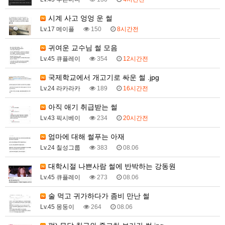
시계 사고 엉엉 운 썰
Lv.17 메이플
150
8시간전
귀여운 교수님 썰 모음
Lv.45 큐플레이
354
12시간전
국제학교에서 개고기로 싸운 썰 .jpg
Lv.24 라카라카
189
16시간전
아직 애기 취급받는 썰
Lv.43 픽시베이
234
20시간전
엄마에 대해 썰푸는 아재
Lv.24 칠성그룹
383
08.06
대학시절 나쁜사람 썰에 반박하는 강동원
Lv.45 큐플레이
273
08.06
술 먹고 귀가하다가 좀비 만난 썰
Lv.45 몽둥이
264
08.06