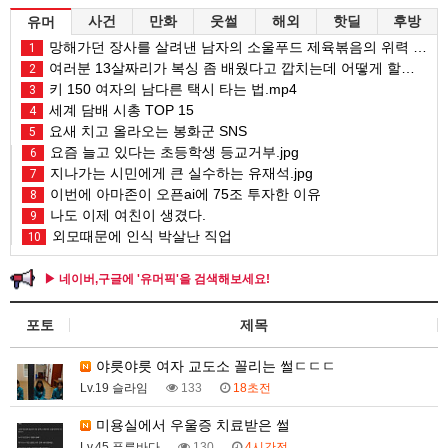
사건
만화
웃썰
해외
핫딜
후방
유머
망해가던 장사를 살려낸 남자의 소울푸드 제육볶음의 위력 ㅋㅋ
1
여러분 13살짜리가 복싱 좀 배웠다고 깝치는데 어떻게 할까요?
2
키 150 여자의 남다른 택시 타는 법.mp4
3
세계 담배 시총 TOP 15
4
요새 치고 올라오는 봉화군 SNS
5
요즘 늘고 있다는 초등학생 등교거부.jpg
6
지나가는 시민에게 큰 실수하는 유재석.jpg
7
이번에 아마존이 오픈ai에 75조 투자한 이유
8
나도 이제 여친이 생겼다.
9
외모때문에 인식 박살난 직업
10
▶ 네이버,구글에 '유머픽'을 검색해보세요!
포토
제목
야릇야릇 여자 교도소 꼴리는 썰ㄷㄷㄷ
Lv.19 슬라임
133
18초전
미용실에서 우울증 치료받은 썰
Lv.45 푸른바다
130
4시간전