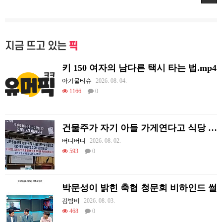
지금 뜨고 있는
픽
키 150 여자의 남다른 택시 타는 법.mp4
아기물티슈
2026. 08. 04.
1166
0
건물주가 자기 아들 가게연다고 식당 폐업시킴
버디버디
2026. 08. 02.
593
0
박문성이 밝힌 축협 청문회 비하인드 썰
김밤비
2026. 08. 03.
468
0