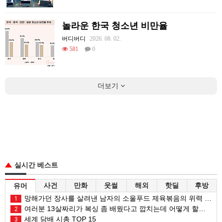
놀라운 한국 청소년 비만율
버디버디
2026. 08. 02.
581
0
더보기
실시간 베스트
사건
만화
웃썰
해외
핫딜
후방
유머
망해가던 장사를 살려낸 남자의 소울푸드 제육볶음의 위력 ㅋㅋ
1
여러분 13살짜리가 복싱 좀 배웠다고 깝치는데 어떻게 할까요?
2
세계 담배 시총 TOP 15
3