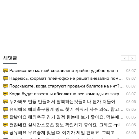
새댓글
Расписание матчей составлено крайне удобно для нашего часово…
08.07
Надеюсь, формат плей-офф не решат внезапно поменять. https:/…
08.07
Подскажите, когда стартуют продажи билетов на инт? https://g…
08.07
Когда будут известны абсолютно все команды из закрытых квали…
08.07
누가봐도 민둥 만들어서 탈북하는것들이나 뭔가 쳐들어오는 낌새를 미리 알아차리기 위함이지 저걸 전쟁준비라고 하…
08.06
유익해요 해외축구중계 링크 찾기 쉬워서 자주 와요. 참고로 무료스포츠중계 정보 확인할 때 출처 꼭 체크해요.…
08.05
잘봤어요 해외축구 경기 일정 한눈에 보기 좋아요. 덕분에 epl중계 볼 때 공식 중계 채널 먼저 찾아봐요. …
08.05
괜찮네요 실시간스포츠 정보 확인하기 좋아요. 그래도 epl중계 볼 때 공식 중계 채널 먼저 찾아봐요. 북마크…
08.05
공유해요 무료중계 찾을 때 여기가 제일 편해요. 그리고 무료스포츠중계 정보 확인할 때 출처 꼭 체크해요. 앞…
08.05