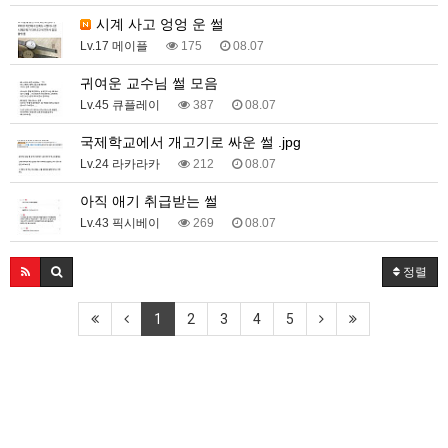
시계 사고 엉엉 운 썰
Lv.17 메이플
175
08.07
귀여운 교수님 썰 모음
Lv.45 큐플레이
387
08.07
국제학교에서 개고기로 싸운 썰 .jpg
Lv.24 라카라카
212
08.07
아직 애기 취급받는 썰
Lv.43 픽시베이
269
08.07
정렬
1
2
3
4
5