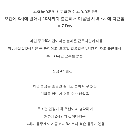
고혈을 얼마나 수혈해주고 있었냐면
오전에 8시에 일어나 10시까지 출근해서 다음날 새벽 4시에 퇴근함.
× 7 Day
그러면 주 140시간이라는 놀라운 근무시간이 나옴.
뭐.. 사실 140시간은 좀 과장이고, 토요일 일요일은 5시간 더 자고 출근해서
주 130시간 근무를 했음.
장장 4개월간......
처음 증상은 조금만 걸어도 숨이 너무 찼음.
언덕을 한번에 오를 수가 없었음.
무조건 건강이 최 우선이라 생각하여
하루에 2시간씩 걸어다녔음.
그래서 몸무게도 지금보다 8키로나 적은 몸무게였음.