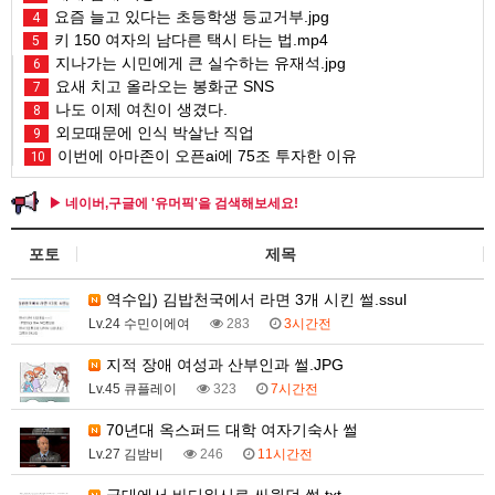
요즘 늘고 있다는 초등학생 등교거부.jpg
4
키 150 여자의 남다른 택시 타는 법.mp4
5
지나가는 시민에게 큰 실수하는 유재석.jpg
6
요새 치고 올라오는 봉화군 SNS
7
나도 이제 여친이 생겼다.
8
외모때문에 인식 박살난 직업
9
이번에 아마존이 오픈ai에 75조 투자한 이유
10
▶ 네이버,구글에 '유머픽'을 검색해보세요!
포토
제목
역수입) 김밥천국에서 라면 3개 시킨 썰.ssul
Lv.24 수민이에여
283
3시간전
지적 장애 여성과 산부인과 썰.JPG
Lv.45 큐플레이
323
7시간전
70년대 옥스퍼드 대학 여자기숙사 썰
Lv.27 김밤비
246
11시간전
군대에서 바디워시로 싸웠던 썰.txt