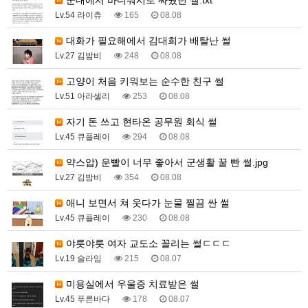
Lv.54 라이츄
165
08.08
대화가 필요해에서 김대희가 배탈난 썰
Lv.27 김밤비
248
08.08
고양이 처음 키워보는 순수한 친구 썰
Lv.51 아라셀리
253
08.08
자기 돈 쓰고 현타온 공무원 회식 썰
Lv.45 큐플레이
294
08.08
약스압) 운빨이 너무 좋아서 군생활 꿀 빤 썰.jpg
Lv.27 김밤비
354
08.08
애니 보면서 쳐 웃다가 눈물 찔끔 싼 썰
Lv.45 큐플레이
230
08.08
야릇야릇 여자 교도소 꼴리는 썰ㄷㄷㄷ
Lv.19 슬라임
215
08.07
미용실에서 우울증 치료받은 썰
Lv.45 푸른바다
178
08.07