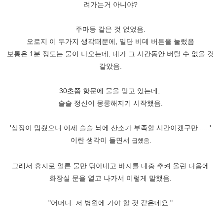
려가는거 아니야?
주마등 같은 것 없었음.
오로지 이 두가지 생각때문에, 일단 비데 버튼을 눌렀음
보통은 1분 정도는 물이 나오는데, 내가 그 시간동안 버틸 수 없을 것
같았음.
30초쯤 항문에 물을 맞고 있는데,
슬슬 정신이 몽롱해지기 시작했음.
'심장이 멈췄으니 이제 슬슬 뇌에 산소가 부족할 시간이겠구만......'
이란 생각이 들면서
급했음.
그래서 휴지로 얼른 물만 닦아내고 바지를 대충 추켜 올린 다음에
화장실 문을 열고 나가서 이렇게 말했음.
"어머니. 저 병원에 가야 할 것 같은데요."