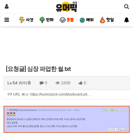
유머
사건
만화
웃썰
해외
핫딜
자
[요청글] 심장 파업한 썰.txt
Lv.54 라이츄
0
1808
0
URL 복사: https://humorpick.com/bbs/board.ph…