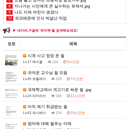
7
지나가는 시민에게 큰 실수하는 유재석.jpg
8
나도 이제 여친이 생겼다.
9
외모때문에 인식 박살난 직업
10
▶ 네이버,구글에 '유머픽'을 검색해보세요!
포토
제목
시계 사고 엉엉 운 썰
Lv.17 메이플
124
3시간전
귀여운 교수님 썰 모음
Lv.45 큐플레이
329
7시간전
국제학교에서 개고기로 싸운 썰 .jpg
Lv.24 라카라카
168
11시간전
아직 애기 취급받는 썰
Lv.43 픽시베이
224
15시간전
엄마에 대해 썰푸는 아재