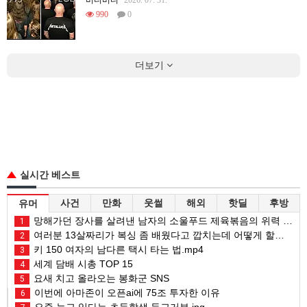
990
0
더보기
실시간 베스트
사건
만화
웃썰
해외
핫딜
후방
유머
망해가던 장사를 살려낸 남자의 소울푸드 제육볶음의 위력 ㅋㅋ
1
여러분 13살짜리가 복싱 좀 배웠다고 깝치는데 어떻게 할까요?
2
키 150 여자의 남다른 택시 타는 법.mp4
3
세계 담배 시총 TOP 15
4
요새 치고 올라오는 봉화군 SNS
5
이번에 아마존이 오픈ai에 75조 투자한 이유
6
요즘 늘고 있다는 초등학생 등교거부.jpg