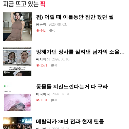
지금 뜨고 있는
픽
펌) 어릴 때 이틀동안 잠만 잤던 썰
몽둥이
2026. 08. 03.
442
0
망해가던 장사를 살려낸 남자의 소울푸드 제육볶음의 위력 ㅋㅋ
픽시베이
2026. 08. 05.
1571
0
동물들 지진느낀다는거 다 구라
버디버디
2026. 07. 31.
1181
0
메탈리카 30년 전과 현재 팬들
버디버디
2026. 07. 31.