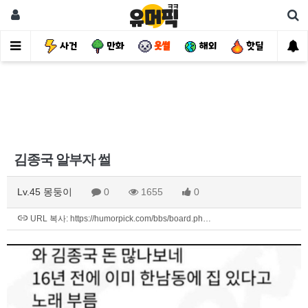
유머
사건
만화
웃썰
해외
핫딜
자
김종국 알부자 썰
Lv.45 몽둥이
0
1655
0
URL 복사: https://humorpick.com/bbs/board.ph…