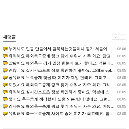
새댓글
누가봐도 민둥 만들어서 탈북하는것들이나 뭔가 쳐들어오는 낌새를 미리 알아차리기 위함이지 저걸 전쟁준비라고 하…
08.06
유익해요 해외축구중계 링크 찾기 쉬워서 자주 와요. 참고로 무료스포츠중계 정보 확인할 때 출처 꼭 체크해요.…
08.05
잘봤어요 해외축구 경기 일정 한눈에 보기 좋아요. 덕분에 epl중계 볼 때 공식 중계 채널 먼저 찾아봐요. …
08.05
괜찮네요 실시간스포츠 정보 확인하기 좋아요. 그래도 epl중계 볼 때 공식 중계 채널 먼저 찾아봐요. 북마크…
08.05
공유해요 무료중계 찾을 때 여기가 제일 편해요. 그리고 무료스포츠중계 정보 확인할 때 출처 꼭 체크해요. 앞…
08.05
재밌네요 해외축구중계 링크 찾기 쉬워서 자주 와요. 그래서 해외축구중계도 정식 서비스로 봐야 안전해요. 다음…
08.05
유익해요 실시간스포츠 정보 확인하기 좋아요. 덕분에 스포츠중계는 합법적인 경로로만 시청하려 해요. 좋은 정보…
08.05
좋네요 축구중계 생각할 때 도움 되는 팁이 많네요. 그런데 해외축구중계도 정식 서비스로 봐야 안전해요. 다음…
08.05
감사해요 해외축구중계 링크 찾기 쉬워서 자주 와요. 어쨌든 축구무료중계도 합법적인 곳에서 봐야 마음 편해요.…
08.05
유익해요 축구무료중계 사이트 중에 여기가 최고예요. 참고로 축구무료중계도 합법적인 곳에서 봐야 마음 편해요.…
08.05