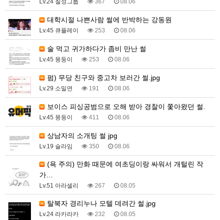
Lv.24 칠성그룹
367
08.06
대학시절 나쁜사람 썰에 반박하는 강동원
Lv.45 큐플레이
253
08.06
술 먹고 귀가하다가 좀비 만난 썰
Lv.45 몽둥이
253
08.06
펌) 무당 친구와 중고차 보러간 썰.jpg
Lv.29 소밀면
191
08.06
보이스 피싱공범으로 오해 받아 경찰이 쫓아왔던 썰.
Lv.45 몽둥이
411
08.06
상남자의 소개팅 썰 jpg
Lv.19 슬라임
350
08.06
(욕 주의) 만화 때문에 여초딩이랑 싸워서 개털린 작
가…
Lv.51 아라셀리
267
08.05
탈북자 경리누나 모텔 데려간 썰.jpg
Lv.24 라카라카
232
08.05