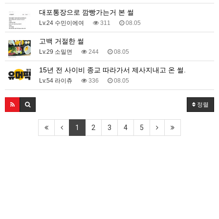
대포통장으로 깜빵가는거 본 썰
Lv.24 수민이에여
311
08.05
고백 거절한 썰
Lv.29 소밀면
244
08.05
15년 전 사이비 종교 따라가서 제사지내고 온 썰.
Lv.54 라이츄
336
08.05
정렬
1
2
3
4
5