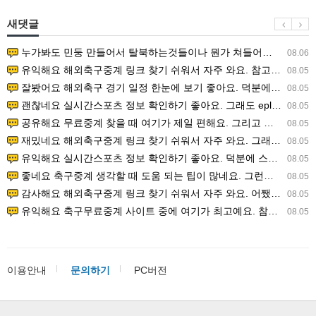
새댓글
누가봐도 민둥 만들어서 탈북하는것들이나 뭔가 쳐들어오는 낌새를 미리 알아차리기 위함이지 저걸 전쟁준비라고 하…
08.06
유익해요 해외축구중계 링크 찾기 쉬워서 자주 와요. 참고로 무료스포츠중계 정보 확인할 때 출처 꼭 체크해요.…
08.05
잘봤어요 해외축구 경기 일정 한눈에 보기 좋아요. 덕분에 epl중계 볼 때 공식 중계 채널 먼저 찾아봐요. …
08.05
괜찮네요 실시간스포츠 정보 확인하기 좋아요. 그래도 epl중계 볼 때 공식 중계 채널 먼저 찾아봐요. 북마크…
08.05
공유해요 무료중계 찾을 때 여기가 제일 편해요. 그리고 무료스포츠중계 정보 확인할 때 출처 꼭 체크해요. 앞…
08.05
재밌네요 해외축구중계 링크 찾기 쉬워서 자주 와요. 그래서 해외축구중계도 정식 서비스로 봐야 안전해요. 다음…
08.05
유익해요 실시간스포츠 정보 확인하기 좋아요. 덕분에 스포츠중계는 합법적인 경로로만 시청하려 해요. 좋은 정보…
08.05
좋네요 축구중계 생각할 때 도움 되는 팁이 많네요. 그런데 해외축구중계도 정식 서비스로 봐야 안전해요. 다음…
08.05
감사해요 해외축구중계 링크 찾기 쉬워서 자주 와요. 어쨌든 축구무료중계도 합법적인 곳에서 봐야 마음 편해요.…
08.05
유익해요 축구무료중계 사이트 중에 여기가 최고예요. 참고로 축구무료중계도 합법적인 곳에서 봐야 마음 편해요.…
08.05
이용안내
문의하기
PC버전