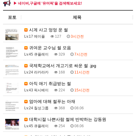
▶ 네이버,구글에 '유머픽'을 검색해보세요!
포토
제목
시계 사고 엉엉 운 썰
Lv.17 메이플
127
3시간전
귀여운 교수님 썰 모음
Lv.45 큐플레이
329
7시간전
국제학교에서 개고기로 싸운 썰 .jpg
Lv.24 라카라카
168
11시간전
아직 애기 취급받는 썰
Lv.43 픽시베이
224
15시간전
엄마에 대해 썰푸는 아재
Lv.24 칠성그룹
368
08.06
대학시절 나쁜사람 썰에 반박하는 강동원
Lv.45 큐플레이
254
08.06