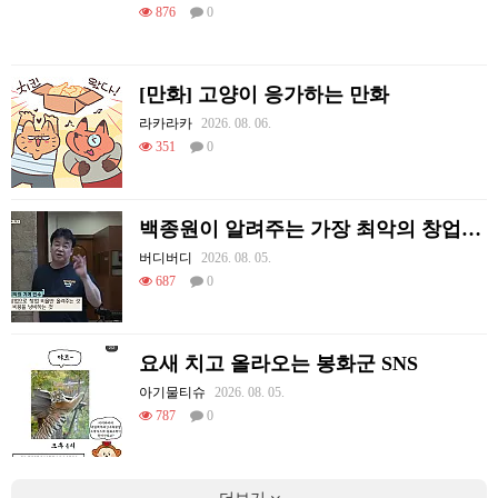
876
0
[만화] 고양이 응가하는 만화
라카라카
2026. 08. 06.
351
0
백종원이 알려주는 가장 최악의 창업과정 .JPG
버디버디
2026. 08. 05.
687
0
요새 치고 올라오는 봉화군 SNS
아기물티슈
2026. 08. 05.
787
0