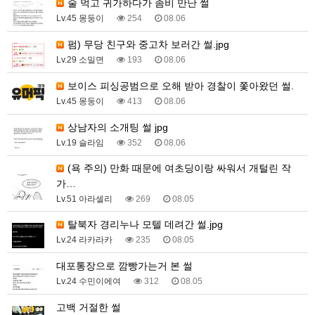
술 먹고 귀가하다가 좀비 만난 썰
Lv.45 몽둥이
254
08.06
펌) 무당 친구와 중고차 보러간 썰.jpg
Lv.29 소밀면
193
08.06
보이스 피싱공범으로 오해 받아 경찰이 쫓아왔던 썰.
Lv.45 몽둥이
413
08.06
상남자의 소개팅 썰 jpg
Lv.19 슬라임
352
08.06
(욕 주의) 만화 때문에 여초딩이랑 싸워서 개털린 작
가…
Lv.51 아라셀리
269
08.05
탈북자 경리누나 모텔 데려간 썰.jpg
Lv.24 라카라카
235
08.05
대포통장으로 깜빵가는거 본 썰
Lv.24 수민이에여
312
08.05
고백 거절한 썰