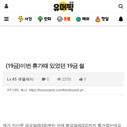
유머
사건
만화
웃썰
해외
핫딜
자
(19금)이번 휴가때 있었던 19금 썰
Lv.45 큐플레이
0
2200
0
URL 복사: https://humorpick.com/bbs/board.ph…
제가 지난주 금요일(6/18)부터 어제 화요일(6/22)까지 휴가였는데요