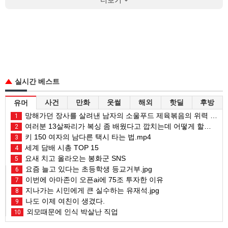
더보기
실시간 베스트
사건
만화
웃썰
해외
핫딜
후방
유머
망해가던 장사를 살려낸 남자의 소울푸드 제육볶음의 위력 ㅋㅋ
1
여러분 13살짜리가 복싱 좀 배웠다고 깝치는데 어떻게 할까요?
2
키 150 여자의 남다른 택시 타는 법.mp4
3
세계 담배 시총 TOP 15
4
요새 치고 올라오는 봉화군 SNS
5
요즘 늘고 있다는 초등학생 등교거부.jpg
6
이번에 아마존이 오픈ai에 75조 투자한 이유
7
지나가는 시민에게 큰 실수하는 유재석.jpg
8
나도 이제 여친이 생겼다.
9
외모때문에 인식 박살난 직업
10