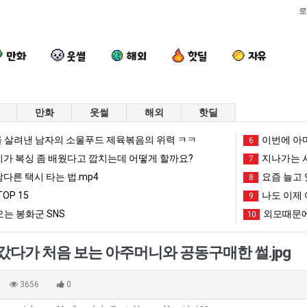
로
만화
웃썰
해외
핫딜
자유
만화
웃썰
해외
핫딜
요
세
외
서
 살려낸 남자의 소울푸드 제육볶음의 위력 ㅋㅋ
이번에 아마
6
즘
계
모
울
리가 복싱 좀 배웠다고 깝치는데 어떻게 할까요?
지나가는 시
7
늘
담
때
토
남다른 택시 타는 법.mp4
요즘 늘고 
8
고
배
문
박
OP 15
나도 이제 
문에 엄마한테 혼남;;
요즘 늘고 있다는 초등학생 등교거부.jpg
세계 담배 시총 TOP 15
외모때문에 인식 박살난 직업
9
서울 토박이
있
시
에
이
는 봉화군 SNS
외모때문에
10
다
총
인
안
망해가던 장사를 살려낸 남자의 소울푸드 제육볶음의 위력 ㅋㅋ
세계 담배 시총 TOP 1
08.05
08.05
는
TOP
식
재
?"
외모때문에 인식 박살난 직업
드디어 정복했다는 시각장애
08.05
08.05
갔다가 처음 보는 아주머니와 공동구매한 썰.jpg
초
15
박
현
도’
요즘 늘고 있다는 초등학생 등교거부.jpg
나도 이제 여친이 생겼
08.05
08.05
등
살
"왜
 이유
엄마 요새는 꺄! 를 어떻게 쓰는지 알아?
카톡 프사 때문에 엄마한테 
08.05
08.05
3656
0
학
난
서
JPG
요새 치고 올라오는 봉화군 SNS
여러분 13살짜리가 복싱 좀 배웠다고 깝치는데 어떻게 
08.05
08.05