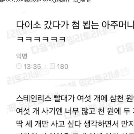
생
직
울
humorpick.com/bbs/board.php?bo_table=ssul&wr_id=102
등
업
로
교
독
. …
재밌네요 축구중계 생각할 때 도움 되는 팁이 많네요. 그리고 해외축구 경기 볼 때 정식 스트리밍 서비스 이용…
너무 슬프당...
08.05
08.04
거
립
에도 여기 …
좋네요 축구무료중계 사이트 중에 여기가 최고예요. 참고로 축구무료중계도 합법적인 곳에서 봐야 마음 편해요. …
ㅠ
08.05
08.04
부.jpg
해?
요. 앞으로…
재밌네요 요즘 스포츠중계 볼 때마다 이 사이트 먼저 들어와요. 그래도 축구무료중계도 합법적인 곳에서 봐야 마…
존온나 비호감 퉤
08.05
08.04
해요. 주변…
좋네요 epl중계 일정 확인할 때 유용해요. 그런데 무료스포츠중계 정보 확인할 때 출처 꼭 체크해요. 계속 …
08.05
08.04
해요. 주변…
공유해요 요즘 스포츠중계 볼 때마다 이 사이트 먼저 들어와요. 그런데 축구무료중계도 합법적인 곳에서 봐야 마…
08.05
08.04
이용해요.…
공유해요 무료중계 찾을 때 여기가 제일 편해요. 참고로 무료스포츠중계 정보 확인할 때 출처 꼭 체크해요. 북…
08.05
08.04
 다…
좋네요 무료중계 찾을 때 여기가 제일 편해요. 그치만 축구무료중계도 합법적인 곳에서 봐야 마음 편해요. 앞으…
08.04
08.04
 곳만 이용…
공유해요 epl중계 일정 확인할 때 유용해요. 그런데 epl중계 볼 때 공식 중계 채널 먼저 찾아봐요. 다음…
08.04
08.04
이용해요. …
잘봤어요 epl중계 일정 확인할 때 유용해요. 그래서 해외축구중계도 정식 서비스로 봐야 안전해요. 북마크 해…
08.04
08.04
요.…
재밌네요 해외축구 경기 일정 한눈에 보기 좋아요. 그나저나 스포츠무료중계 찾을 때 신뢰할 수 있는 곳만 이용…
08.04
08.04
를게…
도움돼요 실시간스포츠 정보 확인하기 좋아요. 그래서 스포츠중계는 합법적인 경로로만 시청하려 해요. 앞으로도 …
08.04
08.04
비스 이용해…
추천해요 해외축구 경기 일정 한눈에 보기 좋아요. 그치만 축구중계 보면서 불법 사이트는 피해요. 덕분에 더 …
08.04
08.04
주변에도 추…
헐 닮았네요...ㅋ
08.04
07.30
전해…
내 알빠가 아닌데 시간내서 가줘야하는 이유가?
08.04
07.26
은 …
옷을 벗어 던지면 된다
08.04
07.21