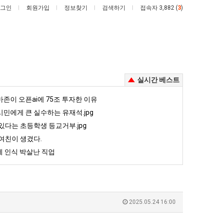
그인
회원가입
정보찾기
검색하기
접속자 3,882 (
3
)
실시간 베스트
퇴
카
존이 오픈ai에 75조 투자한 이유
사
톡
민에게 큰 실수하는 유재석.jpg
했
프
있다는 초등학생 등교거부.jpg
다!!!!
사
여친이 생겼다.
 안재현 "왜 서울로 독립해?"
퇴사했다!!!!
카톡 프사 때문에 엄마한테 혼남;;
때
 인식 박살난 직업
문
5
퇴사했다!!!!
08.05
08.05
에
 근황
서울 토박이 안재현 "왜 서울로 독립해?"
08.05
08.05
엄
다.
양산 기온 닷새째 40도 넘겨…‘최고기온 42도 가능성도’
08.05
08.05
마
혼남;;
이번에 아마존이 오픈ai에 75조 투자한 이유
08.05
08.05
2025.05.24 16:00
한
할까요?
백종원이 알려주는 가장 최악의 창업과정 .JPG
08.05
08.05