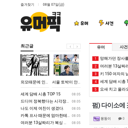
즐겨찾기
08월 07일(금)
유머
사건
최근글
사건
유머
외
서
퇴
카
망해가던 장사를
1
모
울
사
톡
여러분 13살짜
2
때
토
했
프
키 150 여자의 
3
문
박
다!!!!
사
세계 담배 시총 T
 TOP 15
외모때문에 인식 박살난 직업
서울 토박이 안재현 "왜 서울로 독립해?"
퇴사했다!!!!
4
카톡 프사 때
에
이
때
요새 치고 올라오
5
인
안
문
ㅋㅋ
세계 담배 시총 TOP 15
퇴사했다!!!!
08.05
08.05
식
재
에
업
드디어 정복했다는 시각장애 근황
서울 토박이 안재현 "왜 서울로 독립해
08.05
08.05
펌) 다이소에 
박
현
엄
g
나도 이제 여친이 생겼다.
양산 기온 닷새째 40도 넘겨…‘최고기온 42도 가능성
08.05
08.05
살
"왜
마
카톡 프사 때문에 엄마한테 혼남;;
이번에 아마존이 오픈ai에 75조 투자한
08.05
08.05
몽둥이
0
난
서
한
S
여러분 13살짜리가 복싱 좀 배웠다고 깝치는데 어떻게 할까요?
백종원이 알려주는 가장 최악의 창업과정 .
08.05
08.05