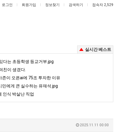
로그인
회원가입
정보찾기
검색하기
접속자 2,529
실시간 베스트
양
엄
있다는 초등학생 등교거부.jpg
산
마
여친이 생겼다.
기
요
존이 오픈ai에 75조 투자한 이유
온
새
민에게 큰 실수하는 유재석.jpg
주는 가장 최악의 창업과정 .JPG
양산 기온 닷새째 40도 넘겨…‘최고기온 42도 가능성도’
엄마 요새는 꺄! 를 어떻게 쓰는지 알아?
닷
는
 인식 박살난 직업
새
꺄!
5
퇴사했다!!!!
08.05
08.05
째
를
 근황
서울 토박이 안재현 "왜 서울로 독립해?"
08.05
08.05
40
어
다.
양산 기온 닷새째 40도 넘겨…‘최고기온 42도 가능성도’
08.05
08.05
도
떻
혼남;;
이번에 아마존이 오픈ai에 75조 투자한 이유
08.05
08.05
2025.11.11 00:00
넘
게
할까요?
백종원이 알려주는 가장 최악의 창업과정 .JPG
08.05
08.05