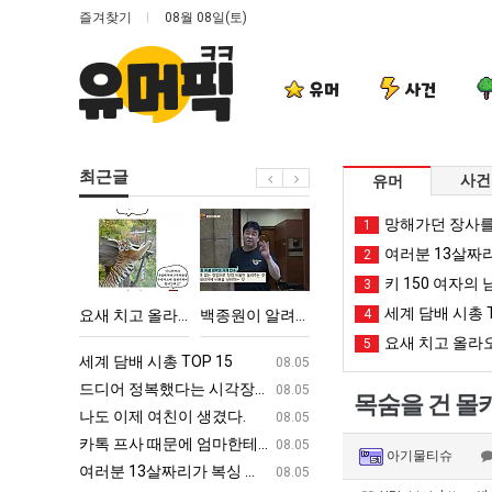
즐겨찾기
08월 08일(토)
유머
사건
최근글
사건
유머
요
백
양
엄
망해가던 장사를
1
새
종
산
마
여러분 13살짜
2
치
원
기
요
키 150 여자의 
3
고
이
온
새
세계 담배 시총 T
다고 깝치는데 어떻게 할까요?
요새 치고 올라오는 봉화군 SNS
백종원이 알려주는 가장 최악의 창업과정 .JPG
양산 기온 닷새째 40도 넘겨…‘최고기온 42도 가능성도’
4
엄마 요새는 꺄!
올
알
닷
는
요새 치고 올라오
5
라
려
새
꺄!
ㅋㅋ
세계 담배 시총 TOP 15
퇴사했다!!!!
08.05
08.05
오
주
째
를
업
드디어 정복했다는 시각장애 근황
서울 토박이 안재현 "왜 서울로 독립해
08.05
08.05
목숨을 건 몰
는
는
40
어
g
나도 이제 여친이 생겼다.
양산 기온 닷새째 40도 넘겨…‘최고기온 42도 가능성
08.05
08.05
봉
가
도
떻
카톡 프사 때문에 엄마한테 혼남;;
이번에 아마존이 오픈ai에 75조 투자한
08.05
08.05
아기물티슈
화
장
넘
게
S
여러분 13살짜리가 복싱 좀 배웠다고 깝치는데 어떻게 할까요?
백종원이 알려주는 가장 최악의 창업과정 .
08.05
08.05