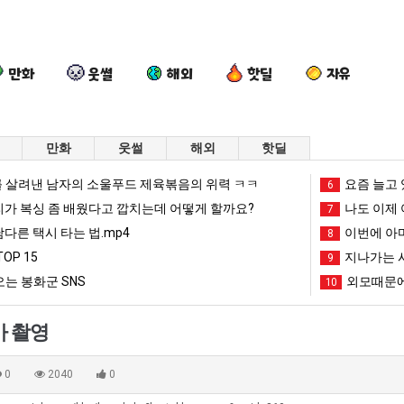
만화
웃썰
해외
핫딜
자유
만화
웃썰
해외
핫딜
요
여
요
백
 살려낸 남자의 소울푸드 제육볶음의 위력 ㅋㅋ
요즘 늘고 
6
즘
러
새
종
리가 복싱 좀 배웠다고 깝치는데 어떻게 할까요?
나도 이제 
7
늘
분
치
원
남다른 택시 타는 법.mp4
이번에 아마
8
고
13
고
이
OP 15
지나가는 시
 를 어떻게 쓰는지 알아?
요즘 늘고 있다는 초등학생 등교거부.jpg
여러분 13살짜리가 복싱 좀 배웠다고 깝치는데 어떻게 할까요?
요새 치고 올라오는 봉화군 SNS
9
백종원이 알려
있
살
올
알
는 봉화군 SNS
외모때문에
10
다
짜
라
려
망해가던 장사를 살려낸 남자의 소울푸드 제육볶음의 위력 ㅋㅋ
세계 담배 시총 TOP 1
08.05
08.05
는
리
오
주
?"
외모때문에 인식 박살난 직업
드디어 정복했다는 시각장애
08.05
08.05
카 촬영
초
가
는
는
도’
요즘 늘고 있다는 초등학생 등교거부.jpg
나도 이제 여친이 생겼
08.05
08.05
등
복
봉
가
 이유
엄마 요새는 꺄! 를 어떻게 쓰는지 알아?
카톡 프사 때문에 엄마한테 
08.05
08.05
0
2040
0
학
싱
화
장
JPG
요새 치고 올라오는 봉화군 SNS
여러분 13살짜리가 복싱 좀 배웠다고 깝치는데 어떻게 
08.05
08.05