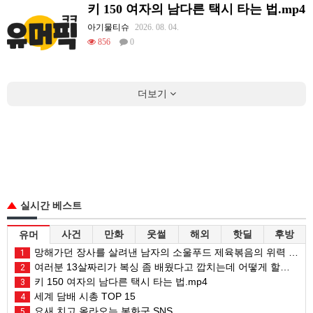
키 150 여자의 남다른 택시 타는 법.mp4
아기물티슈
2026. 08. 04.
856
0
더보기
실시간 베스트
사건
만화
웃썰
해외
핫딜
후방
유머
망해가던 장사를 살려낸 남자의 소울푸드 제육볶음의 위력 ㅋㅋ
1
여러분 13살짜리가 복싱 좀 배웠다고 깝치는데 어떻게 할까요?
2
키 150 여자의 남다른 택시 타는 법.mp4
3
세계 담배 시총 TOP 15
4
요새 치고 올라오는 봉화군 SNS
5