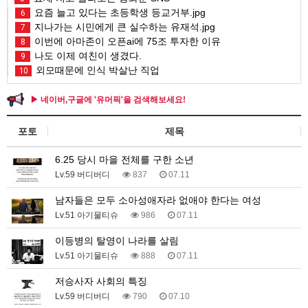
요즘 늘고 있다는 초등학생 등교거부.jpg
6
지나가는 시민에게 큰 실수하는 유재석.jpg
7
이번에 아마존이 오픈ai에 75조 투자한 이유
8
나도 이제 여친이 생겼다.
9
외모때문에 인식 박살난 직업
10
▶ 네이버,구글에 '유머픽'을 검색해보세요!
포토
제목
6.25 당시 마을 전체를 구한 소년
Lv.59 버디버디
837
07.11
남자들은 모두 소아성애자라 없애야 한다는 여성
Lv.51 아기물티슈
986
07.11
이등병의 탈영이 나라를 살림
Lv.51 아기물티슈
888
07.11
저승사자 사회의 특징
Lv.59 버디버디
790
07.10