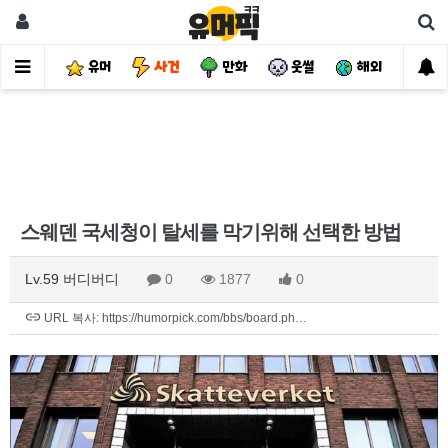
유머
사건
만화
웃썰
해외
핫
스웨덴 국세청이 탈세를 막기위해 선택한 방법
Lv.59 버디버디
0
1877
0
URL 복사: https://humorpick.com/bbs/board.ph…