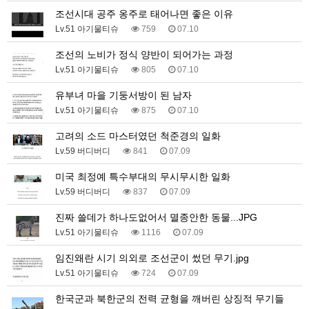
조선시대 공주 옹주로 태어나면 좋은 이유
Lv.51 아기물티슈
759
07.10
조선의 노비가 정식 양반이 되어가는 과정
Lv.51 아기물티슈
805
07.10
유부녀 마을 기둥서방이 된 남자
Lv.51 아기물티슈
875
07.10
고려의 소드 마스터였던 척준경의 일화
Lv.59 버디버디
841
07.09
미국 최정예 특수부대의 무시무시한 일화
Lv.59 버디버디
837
07.09
진짜 쓸데가 하나도없어서 멸종안한 동물...JPG
Lv.51 아기물티슈
1116
07.09
임진왜란 시기 의외로 조선군이 썼던 무기.jpg
Lv.51 아기물티슈
724
07.09
한국군과 북한군의 전력 균형을 깨버린 상징적 무기들