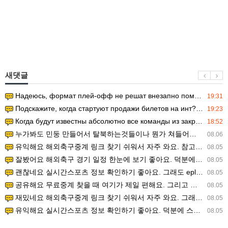
새댓글
Надеюсь, формат плей-офф не решат внезапно поменять. https:/…
19:31
Подскажите, когда стартуют продажи билетов на инт? https://g…
19:23
Когда будут известны абсолютно все команды из закрытых квали…
18:52
누가봐도 민둥 만들어서 탈북하는것들이나 뭔가 쳐들어오는 낌새를 미리 알아차리기 위함이지 저걸 전쟁준비라고 하…
08.06
유익해요 해외축구중계 링크 찾기 쉬워서 자주 와요. 참고로 무료스포츠중계 정보 확인할 때 출처 꼭 체크해요.…
08.05
잘봤어요 해외축구 경기 일정 한눈에 보기 좋아요. 덕분에 epl중계 볼 때 공식 중계 채널 먼저 찾아봐요. …
08.05
괜찮네요 실시간스포츠 정보 확인하기 좋아요. 그래도 epl중계 볼 때 공식 중계 채널 먼저 찾아봐요. 북마크…
08.05
공유해요 무료중계 찾을 때 여기가 제일 편해요. 그리고 무료스포츠중계 정보 확인할 때 출처 꼭 체크해요. 앞…
08.05
재밌네요 해외축구중계 링크 찾기 쉬워서 자주 와요. 그래서 해외축구중계도 정식 서비스로 봐야 안전해요. 다음…
08.05
유익해요 실시간스포츠 정보 확인하기 좋아요. 덕분에 스포츠중계는 합법적인 경로로만 시청하려 해요. 좋은 정보…
08.05