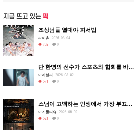
지금 뜨고 있는
픽
조상님들 열대야 피서법
라이츄
2026. 08. 04.
702
0
단 한명의 선수가 스포츠와 협회를 바꿔 버린 사례.jpg
아라셀리
2026. 08. 02.
571
0
스님이 고백하는 인생에서 가장 부끄러웠던 순간
아기물티슈
2026. 08. 02.
521
0