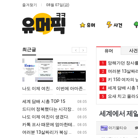
즐겨찾기
08월 07일(금)
유머
사건
최근글
사건
유머
나
이
퇴
엄
망해가던 장사를
1
도
번
사
마
여러분 13살짜
2
이
에
했
요
키 150 여자의 
3
제
아
다!!!!
새
세계 담배 시총 T
 박살난 직업
나도 이제 여친이 생겼다.
이번에 아마존이 오픈ai에 75조 투자한 이유
퇴사했다!!!!
4
엄마 요새는 꺄!
여
마
는
요새 치고 올라오
5
친
존
꺄!
ㅋㅋ
세계 담배 시총 TOP 15
퇴사했다!!!!
08.05
08.05
이
이
를
업
드디어 정복했다는 시각장애 근황
서울 토박이 안재현 "왜 서울로 독립해
08.05
08.05
세계에서 제일
생
오
어
g
나도 이제 여친이 생겼다.
양산 기온 닷새째 40도 넘겨…‘최고기온 42도 가능성
08.05
08.05
겼
픈
떻
카톡 프사 때문에 엄마한테 혼남;;
이번에 아마존이 오픈ai에 75조 투자한
08.05
08.05
아기물티슈
다.
ai
게
S
여러분 13살짜리가 복싱 좀 배웠다고 깝치는데 어떻게 할까요?
백종원이 알려주는 가장 최악의 창업과정 .
08.05
08.05