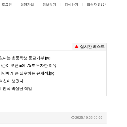
로그인
회원가입
정보찾기
검색하기
접속자 3,964
실시간 베스트
퇴
엄
있다는 초등학생 등교거부.jpg
사
마
존이 오픈ai에 75조 투자한 이유
했
요
민에게 큰 실수하는 유재석.jpg
다!!!!
새
여친이 생겼다.
존이 오픈ai에 75조 투자한 이유
퇴사했다!!!!
엄마 요새는 꺄! 를 어떻게 쓰는지 알아?
는
 인식 박살난 직업
꺄!
5
퇴사했다!!!!
08.05
08.05
를
 근황
서울 토박이 안재현 "왜 서울로 독립해?"
08.05
08.05
어
다.
양산 기온 닷새째 40도 넘겨…‘최고기온 42도 가능성도’
08.05
08.05
떻
혼남;;
이번에 아마존이 오픈ai에 75조 투자한 이유
08.05
08.05
2025.10.05 00:00
게
할까요?
백종원이 알려주는 가장 최악의 창업과정 .JPG
08.05
08.05