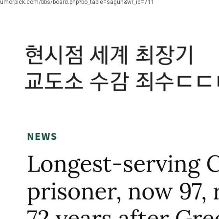
장
직
에
humorpick.com/bbs/board.php?bo_table=sagun&wr_id=711
애
업
75
근
조
. …
재밌네요 축구중계 생각할 때 도움 되는 팁이 많네요. 그리고 해외축구 경기 볼 때 정식 스트리밍 서비스 이용…
너무 슬프당...
08.05
08.04
황
투
에도 여기 …
좋네요 축구무료중계 사이트 중에 여기가 최고예요. 참고로 축구무료중계도 합법적인 곳에서 봐야 마음 편해요. …
ㅠ
08.05
08.04
자
요. 앞으로…
재밌네요 요즘 스포츠중계 볼 때마다 이 사이트 먼저 들어와요. 그래도 축구무료중계도 합법적인 곳에서 봐야 마…
존온나 비호감 퉤
08.05
08.04
한
해요. 주변…
좋네요 epl중계 일정 확인할 때 유용해요. 그런데 무료스포츠중계 정보 확인할 때 출처 꼭 체크해요. 계속 …
08.05
08.04
이
해요. 주변…
공유해요 요즘 스포츠중계 볼 때마다 이 사이트 먼저 들어와요. 그런데 축구무료중계도 합법적인 곳에서 봐야 마…
08.05
08.04
유
이용해요.…
공유해요 무료중계 찾을 때 여기가 제일 편해요. 참고로 무료스포츠중계 정보 확인할 때 출처 꼭 체크해요. 북…
08.05
08.04
 다…
좋네요 무료중계 찾을 때 여기가 제일 편해요. 그치만 축구무료중계도 합법적인 곳에서 봐야 마음 편해요. 앞으…
08.04
08.04
 곳만 이용…
공유해요 epl중계 일정 확인할 때 유용해요. 그런데 epl중계 볼 때 공식 중계 채널 먼저 찾아봐요. 다음…
08.04
08.04
이용해요. …
잘봤어요 epl중계 일정 확인할 때 유용해요. 그래서 해외축구중계도 정식 서비스로 봐야 안전해요. 북마크 해…
08.04
08.04
요.…
재밌네요 해외축구 경기 일정 한눈에 보기 좋아요. 그나저나 스포츠무료중계 찾을 때 신뢰할 수 있는 곳만 이용…
08.04
08.04
를게…
도움돼요 실시간스포츠 정보 확인하기 좋아요. 그래서 스포츠중계는 합법적인 경로로만 시청하려 해요. 앞으로도 …
08.04
08.04
비스 이용해…
추천해요 해외축구 경기 일정 한눈에 보기 좋아요. 그치만 축구중계 보면서 불법 사이트는 피해요. 덕분에 더 …
08.04
08.04
주변에도 추…
헐 닮았네요...ㅋ
08.04
07.30
전해…
내 알빠가 아닌데 시간내서 가줘야하는 이유가?
08.04
07.26
은 …
옷을 벗어 던지면 된다
08.04
07.21