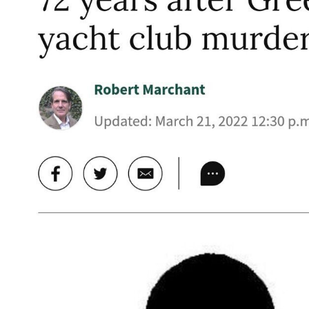
스타벅스 교환권 ·
AD
안내
금액권 매입 안내