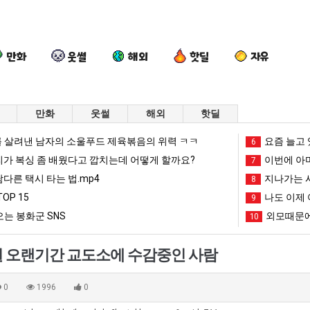
만화
웃썰
해외
핫딜
자유
만화
웃썰
해외
핫딜
드
외
나
이
 살려낸 남자의 소울푸드 제육볶음의 위력 ㅋㅋ
요즘 늘고 
6
디
모
도
번
리가 복싱 좀 배웠다고 깝치는데 어떻게 할까요?
이번에 아마
7
어
때
이
에
남다른 택시 타는 법.mp4
지나가는 시
8
정
문
제
아
OP 15
나도 이제 
 를 어떻게 쓰는지 알아?
드디어 정복했다는 시각장애 근황
외모때문에 인식 박살난 직업
나도 이제 여친이 생겼다.
9
이번에 아마
복
에
여
마
는 봉화군 SNS
외모때문에
10
했
인
친
존
망해가던 장사를 살려낸 남자의 소울푸드 제육볶음의 위력 ㅋㅋ
세계 담배 시총 TOP 1
08.05
08.05
다
식
이
이
?"
외모때문에 인식 박살난 직업
드디어 정복했다는 시각장애
08.05
08.05
 오랜기간 교도소에 수감중인 사람
는
박
생
오
도’
요즘 늘고 있다는 초등학생 등교거부.jpg
나도 이제 여친이 생겼
08.05
08.05
시
살
겼
픈
 이유
엄마 요새는 꺄! 를 어떻게 쓰는지 알아?
카톡 프사 때문에 엄마한테 
08.05
08.05
0
1996
0
각
난
다.
ai
JPG
요새 치고 올라오는 봉화군 SNS
여러분 13살짜리가 복싱 좀 배웠다고 깝치는데 어떻게 
08.05
08.05