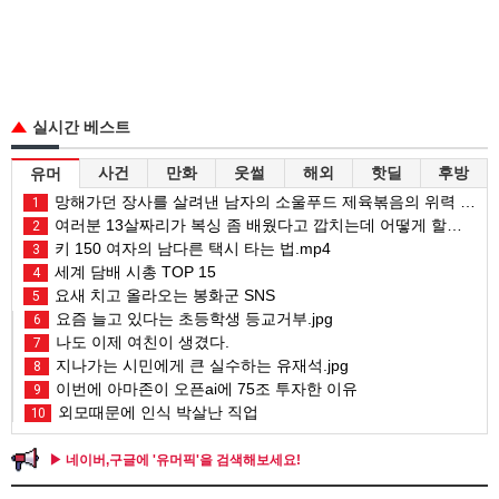
실시간 베스트
사건
만화
웃썰
해외
핫딜
후방
유머
망해가던 장사를 살려낸 남자의 소울푸드 제육볶음의 위력 ㅋㅋ
1
여러분 13살짜리가 복싱 좀 배웠다고 깝치는데 어떻게 할까요?
2
키 150 여자의 남다른 택시 타는 법.mp4
3
세계 담배 시총 TOP 15
4
요새 치고 올라오는 봉화군 SNS
5
요즘 늘고 있다는 초등학생 등교거부.jpg
6
나도 이제 여친이 생겼다.
7
지나가는 시민에게 큰 실수하는 유재석.jpg
8
이번에 아마존이 오픈ai에 75조 투자한 이유
9
외모때문에 인식 박살난 직업
10
▶ 네이버,구글에 '유머픽'을 검색해보세요!