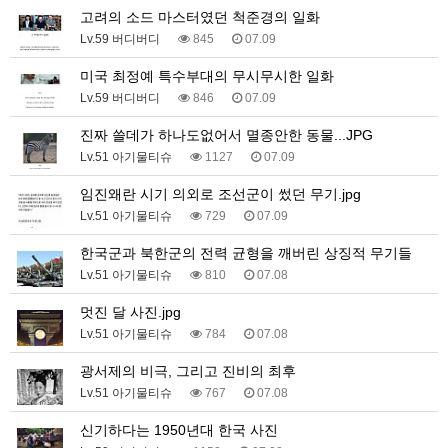
고려의 소드 마스터였던 척준경의 일화
Lv.59 버디버디
845
07.09
미국 최정예 특수부대의 무시무시한 일화
Lv.59 버디버디
846
07.09
진짜 쓸데가 하나도없어서 멸종안한 동물...JPG
Lv.51 아기물티슈
1127
07.09
임진왜란 시기 의외로 조선군이 썼던 무기.jpg
Lv.51 아기물티슈
729
07.09
한국군과 북한군의 전력 균형을 깨버린 상징적 무기들
Lv.51 아기물티슈
810
07.08
멋진 달 사진.jpg
Lv.51 아기물티슈
784
07.08
광서제의 비극, 그리고 진비의 최후
Lv.51 아기물티슈
767
07.08
신기하다는 1950년대 한국 사진