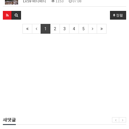
Lv.59 버디버디
1153
07.08
정렬
1
2
3
4
5
새댓글