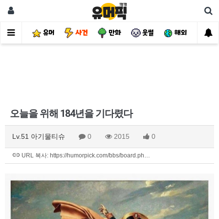
유머
사건
만화
웃썰
해외
핫
오늘을 위해 184년을 기다렸다
Lv.51 아기물티슈
0
2015
0
URL 복사: https://humorpick.com/bbs/board.ph…