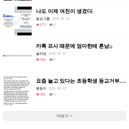
나도 이제 여친이 생겼다.
칠성그룹
2026. 08. 05.
873
0
카톡 프사 때문에 엄마한테 혼남;;
슬라임
2026. 08. 05.
680
0
요즘 늘고 있다는 초등학생 등교거부.jpg
몽둥이
2026. 08. 05.
896
0
더보기