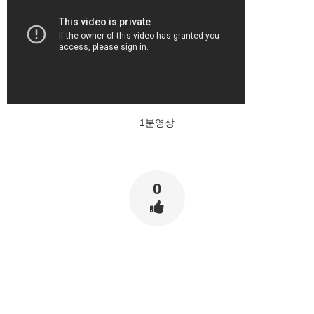
1분영상
0