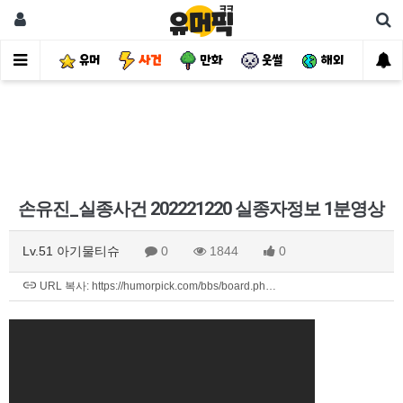
유머
사건
만화
웃썰
해외
핫
손유진_실종사건 202221220 실종자정보 1분영상
Lv.51 아기물티슈
0
1844
0
URL 복사: https://humorpick.com/bbs/board.ph…