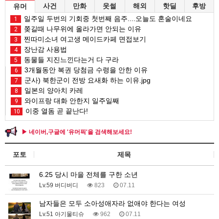
사건
만화
웃썰
해외
핫딜
후방
유머
일주일 두번의 기회중 첫번째 음주....오늘도 혼술이네요
1
쫒길때 나무위에 올라가면 안되는 이유
2
찐따미소녀 여고생 메이드카페 면접보기
3
장난감 사용법
4
동물들 지진느낀다는거 다 구라
5
3개월동안 복권 당첨금 수령을 안한 이유
6
군사) 북한군이 전방 요새화 하는 이유.jpg
7
일본의 양아치 카레
8
와이프랑 대화 안한지 일주일째
9
이중 열돔 곧 끝난다!
10
▶ 네이버,구글에 '유머픽'을 검색해보세요!
포토
제목
6.25 당시 마을 전체를 구한 소년
Lv.59 버디버디
823
07.11
남자들은 모두 소아성애자라 없애야 한다는 여성
Lv.51 아기물티슈
962
07.11