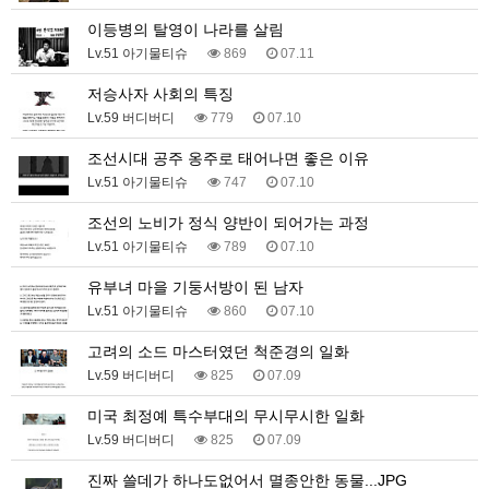
이등병의 탈영이 나라를 살림
Lv.51 아기물티슈
869
07.11
저승사자 사회의 특징
Lv.59 버디버디
779
07.10
조선시대 공주 옹주로 태어나면 좋은 이유
Lv.51 아기물티슈
747
07.10
조선의 노비가 정식 양반이 되어가는 과정
Lv.51 아기물티슈
789
07.10
유부녀 마을 기둥서방이 된 남자
Lv.51 아기물티슈
860
07.10
고려의 소드 마스터였던 척준경의 일화
Lv.59 버디버디
825
07.09
미국 최정예 특수부대의 무시무시한 일화
Lv.59 버디버디
825
07.09
진짜 쓸데가 하나도없어서 멸종안한 동물...JPG