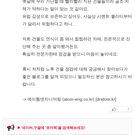
옛날에 우리 가난할 때 빨리빨리 지은 건물들이라 골조 자
체가 약하다는 말이 맞는 것 같아요.
유럽 감성으로 보존하고 싶어도, 사실상 시멘트 퀄리티부터
가 달라서 위험하다고 하니...
저희 건물도 연식이 좀 돼서 찝찝하던 차에, 전문적으로 진
단해 주는 곳 좀 알아봤거든요.
확실히 전문가한테 점검을 받으니 마음이 놓이네요.
혹시 저처럼 노후 건물 점검에 대해 궁금해서 찾아보다가
좋은 블로그를 알게 되었으니 필요하신 분은 참고하시기 바
랍니다.
-> 에이톰엔지니어링 (atom-eng.co.kr) [dratom.kr]
1
▶ 네이버,구글에 '유머픽'을 검색해보세요!