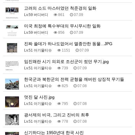
고려의 소드 마스터였던 척준경의 일화
Lv.59 버디버디
861
07.09
미국 최정예 특수부대의 무시무시한 일화
Lv.59 버디버디
856
07.09
진짜 쓸데가 하나도없어서 멸종안한 동물...JPG
Lv.51 아기물티슈
1151
07.09
임진왜란 시기 의외로 조선군이 썼던 무기.jpg
Lv.51 아기물티슈
739
07.09
한국군과 북한군의 전력 균형을 깨버린 상징적 무기들
Lv.51 아기물티슈
825
07.08
멋진 달 사진.jpg
Lv.51 아기물티슈
795
07.08
광서제의 비극, 그리고 진비의 최후
Lv.51 아기물티슈
778
07.08
신기하다는 1950년대 한국 사진