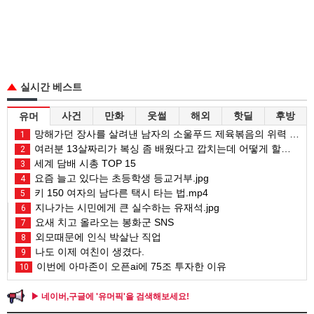
실시간 베스트
사건
만화
웃썰
해외
핫딜
후방
유머
망해가던 장사를 살려낸 남자의 소울푸드 제육볶음의 위력 ㅋㅋ
1
여러분 13살짜리가 복싱 좀 배웠다고 깝치는데 어떻게 할까요?
2
세계 담배 시총 TOP 15
3
요즘 늘고 있다는 초등학생 등교거부.jpg
4
키 150 여자의 남다른 택시 타는 법.mp4
5
지나가는 시민에게 큰 실수하는 유재석.jpg
6
요새 치고 올라오는 봉화군 SNS
7
외모때문에 인식 박살난 직업
8
나도 이제 여친이 생겼다.
9
이번에 아마존이 오픈ai에 75조 투자한 이유
10
▶ 네이버,구글에 '유머픽'을 검색해보세요!