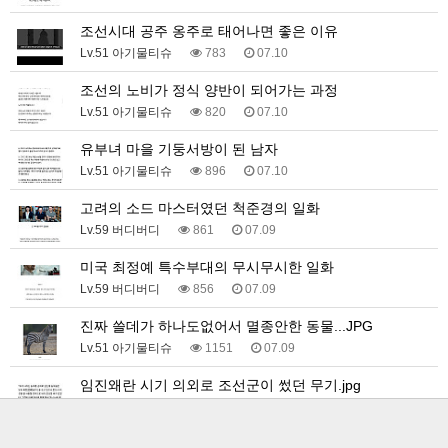
조선시대 공주 옹주로 태어나면 좋은 이유
Lv.51 아기물티슈
783
07.10
조선의 노비가 정식 양반이 되어가는 과정
Lv.51 아기물티슈
820
07.10
유부녀 마을 기둥서방이 된 남자
Lv.51 아기물티슈
896
07.10
고려의 소드 마스터였던 척준경의 일화
Lv.59 버디버디
861
07.09
미국 최정예 특수부대의 무시무시한 일화
Lv.59 버디버디
856
07.09
진짜 쓸데가 하나도없어서 멸종안한 동물...JPG
Lv.51 아기물티슈
1151
07.09
임진왜란 시기 의외로 조선군이 썼던 무기.jpg
Lv.51 아기물티슈
739
07.09
한국군과 북한군의 전력 균형을 깨버린 상징적 무기들