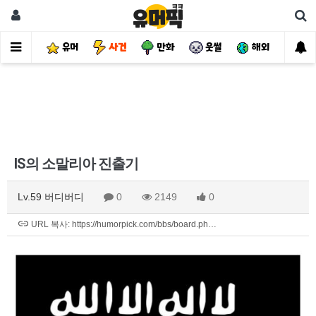
유머
사건
만화
웃썰
해외
핫
IS의 소말리아 진출기
Lv.59 버디버디
0
2149
0
URL 복사: https://humorpick.com/bbs/board.ph…