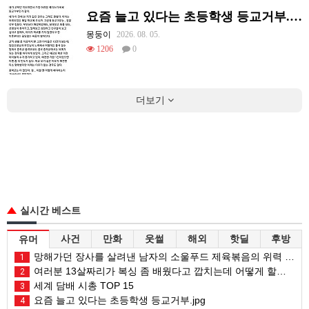
요즘 늘고 있다는 초등학생 등교거부.jpg
몽둥이
2026. 08. 05.
1206
0
더보기
실시간 베스트
사건
만화
웃썰
해외
핫딜
후방
유머
망해가던 장사를 살려낸 남자의 소울푸드 제육볶음의 위력 ㅋㅋ
1
여러분 13살짜리가 복싱 좀 배웠다고 깝치는데 어떻게 할까요?
2
세계 담배 시총 TOP 15
3
요즘 늘고 있다는 초등학생 등교거부.jpg
4