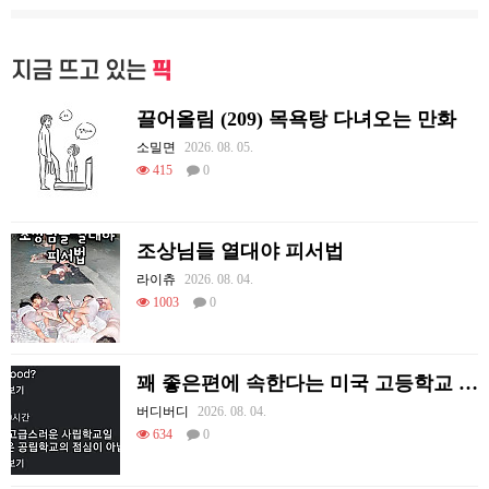
지금 뜨고 있는
픽
끌어올림 (209) 목욕탕 다녀오는 만화
소밀면
2026. 08. 05.
415
0
조상님들 열대야 피서법
라이츄
2026. 08. 04.
1003
0
꽤 좋은편에 속한다는 미국 고등학교 급식.mp4
버디버디
2026. 08. 04.
634
0