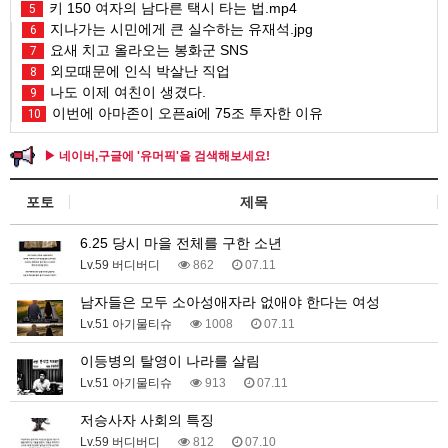
키 150 여자의 남다른 택시 타는 법.mp4
5
지나가는 시민에게 큰 실수하는 유재석.jpg
6
요새 치고 올라오는 봉화군 SNS
7
외모때문에 인식 박살난 직업
8
나도 이제 여친이 생겼다.
9
이번에 아마존이 오픈ai에 75조 투자한 이유
10
▶ 네이버,구글에 '유머픽'을 검색해보세요!
포토
제목
6.25 당시 마을 전체를 구한 소년
Lv.59 버디버디
862
07.11
남자들은 모두 소아성애자라 없애야 한다는 여성
Lv.51 아기물티슈
1008
07.11
이등병의 탈영이 나라를 살림
Lv.51 아기물티슈
913
07.11
저승사자 사회의 특징
Lv.59 버디버디
812
07.10