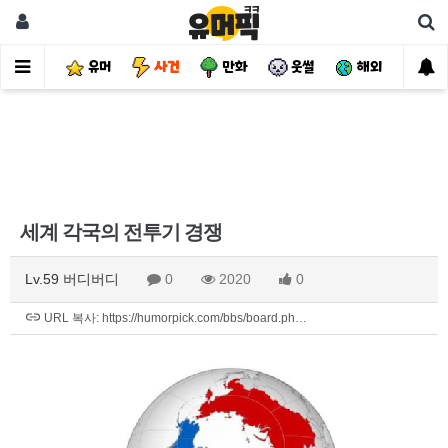
유머
사건
만화
웃썰
해외
핫
세계 각국의 전투기 경쟁
Lv.59 버디버디
0
2020
0
URL 복사: https://humorpick.com/bbs/board.ph…