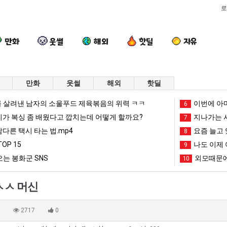
로
만화
웃썰
해외
핫딜
자유
만화
웃썰
해외
핫딜
요
세
외
서
 살려낸 남자의 소울푸드 제육볶음의 위력 ㅋㅋ
이번에 아마
6
즘
계
모
울
리가 복싱 좀 배웠다고 깝치는데 어떻게 할까요?
지나가는 시
7
늘
담
때
토
남다른 택시 타는 법.mp4
요즘 늘고 
8
고
배
문
박
OP 15
나도 이제 
문에 엄마한테 혼남;;
요즘 늘고 있다는 초등학생 등교거부.jpg
세계 담배 시총 TOP 15
외모때문에 인식 박살난 직업
9
서울 토박이
있
시
에
이
는 봉화군 SNS
외모때문에
10
다
총
인
안
망해가던 장사를 살려낸 남자의 소울푸드 제육볶음의 위력 ㅋㅋ
세계 담배 시총 TOP 1
08.05
08.05
는
TOP
식
재
?"
외모때문에 인식 박살난 직업
드디어 정복했다는 시각장애
08.05
08.05
ㅅㅅ 머신
초
15
박
현
도’
요즘 늘고 있다는 초등학생 등교거부.jpg
나도 이제 여친이 생겼
08.05
08.05
등
살
"왜
 이유
엄마 요새는 꺄! 를 어떻게 쓰는지 알아?
카톡 프사 때문에 엄마한테 
08.05
08.05
0
2717
0
학
난
서
JPG
요새 치고 올라오는 봉화군 SNS
여러분 13살짜리가 복싱 좀 배웠다고 깝치는데 어떻게 
08.05
08.05