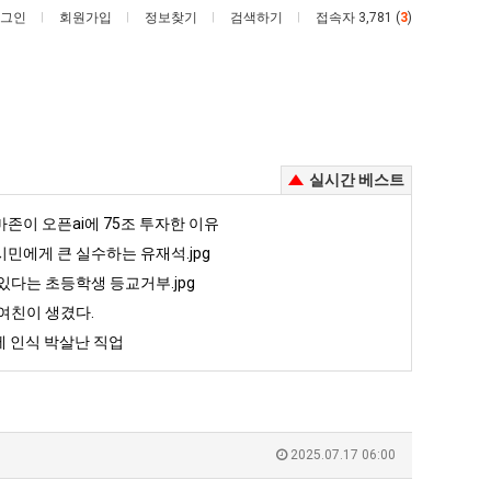
그인
회원가입
정보찾기
검색하기
접속자 3,781 (
3
)
실시간 베스트
퇴
카
존이 오픈ai에 75조 투자한 이유
사
톡
민에게 큰 실수하는 유재석.jpg
했
프
있다는 초등학생 등교거부.jpg
다!!!!
사
여친이 생겼다.
 안재현 "왜 서울로 독립해?"
퇴사했다!!!!
카톡 프사 때문에 엄마한테 혼남;;
때
 인식 박살난 직업
문
5
퇴사했다!!!!
08.05
08.05
에
 근황
서울 토박이 안재현 "왜 서울로 독립해?"
08.05
08.05
엄
다.
양산 기온 닷새째 40도 넘겨…‘최고기온 42도 가능성도’
08.05
08.05
마
혼남;;
이번에 아마존이 오픈ai에 75조 투자한 이유
08.05
08.05
2025.07.17 06:00
한
할까요?
백종원이 알려주는 가장 최악의 창업과정 .JPG
08.05
08.05