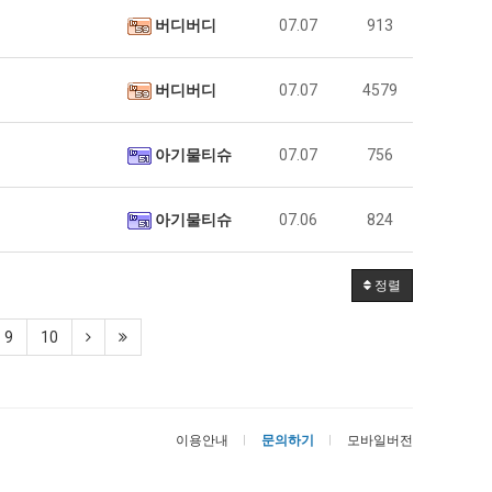
버디버디
07.07
913
버디버디
07.07
4579
아기물티슈
07.07
756
아기물티슈
07.06
824
정렬
9
10
이용안내
문의하기
모바일버전