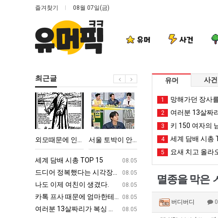
즐겨찾기
08월 07일(금)
유머
사건
최근글
사건
유머
외
서
퇴
카
망해가던 장사를
1
모
울
사
톡
여러분 13살짜
2
때
토
했
프
키 150 여자의 
3
문
박
다!!!!
사
세계 담배 시총 T
 TOP 15
외모때문에 인식 박살난 직업
서울 토박이 안재현 "왜 서울로 독립해?"
퇴사했다!!!!
4
카톡 프사 때
에
이
때
요새 치고 올라오
5
인
안
문
ㅋㅋ
세계 담배 시총 TOP 15
퇴사했다!!!!
08.05
08.05
식
재
에
업
드디어 정복했다는 시각장애 근황
서울 토박이 안재현 "왜 서울로 독립해
08.05
08.05
멸종을 막은 
박
현
엄
g
나도 이제 여친이 생겼다.
양산 기온 닷새째 40도 넘겨…‘최고기온 42도 가능성
08.05
08.05
살
"왜
마
카톡 프사 때문에 엄마한테 혼남;;
이번에 아마존이 오픈ai에 75조 투자한
08.05
08.05
버디버디
난
서
한
S
여러분 13살짜리가 복싱 좀 배웠다고 깝치는데 어떻게 할까요?
백종원이 알려주는 가장 최악의 창업과정 .
08.05
08.05