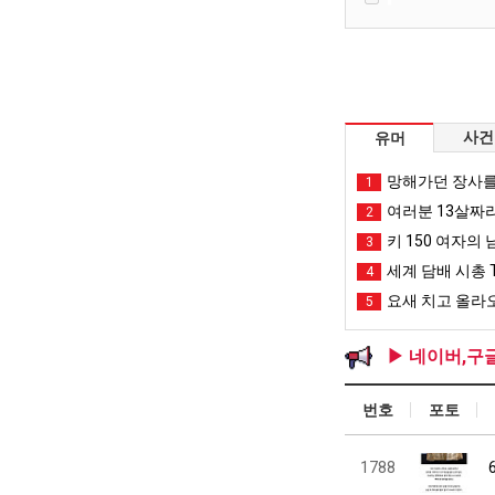
사건
유머
망해가던 장사를
1
여러분 13살짜
2
키 150 여자의 
3
세계 담배 시총 T
4
요새 치고 올라오
5
▶ 네이버,구
번호
포토
1788