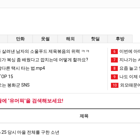
만화
웃썰
해외
핫딜
후방
 살려낸 남자의 소울푸드 제육볶음의 위력 ㅋㅋ
이번에 아마
6
리가 복싱 좀 배웠다고 깝치는데 어떻게 할까요?
지나가는 시
7
남다른 택시 타는 법.mp4
요즘 늘고 
8
OP 15
나도 이제 
9
는 봉화군 SNS
외모때문에
10
글에 '유머픽'을 검색해보세요!
제목
6.25 당시 마을 전체를 구한 소년