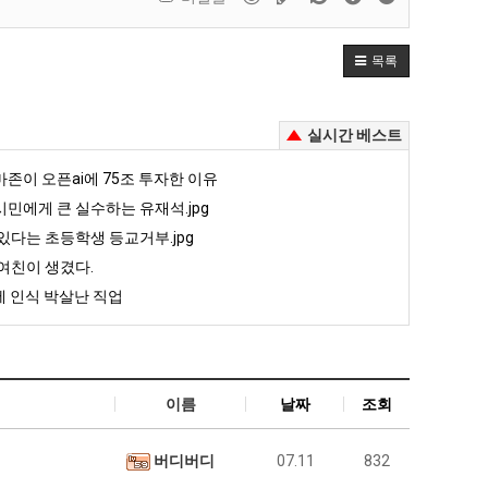
목록
실시간 베스트
존이 오픈ai에 75조 투자한 이유
민에게 큰 실수하는 유재석.jpg
있다는 초등학생 등교거부.jpg
여친이 생겼다.
 인식 박살난 직업
이름
날짜
조회
버디버디
07.11
832