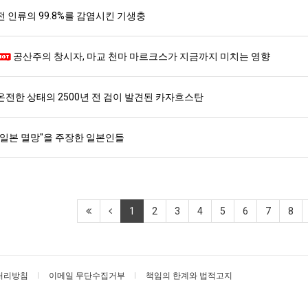
전 인류의 99.8%를 감염시킨 기생충
공산주의 창시자, 마교 천마 마르크스가 지금까지 미치는 영향
온전한 상태의 2500년 전 검이 발견된 카자흐스탄
"일본 멸망"을 주장한 일본인들
1
2
3
4
5
6
7
8
처리방침
이메일 무단수집거부
책임의 한계와 법적고지