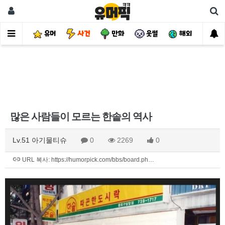
유머
사건
만화
웃썰
해외
핫
많은 사람들이 모르는 한솥의 역사
Lv.51 아기물티슈
0
2269
0
URL 복사: https://humorpick.com/bbs/board.ph…