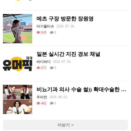
메츠 구장 방문한 장원영
아기물티슈
2026. 07. 30.
618
0
일본 실시간 지진 경보 채널
버디버디
2026. 07. 30.
672
0
비뇨기과 의사 수술 썰)) 확대수술한 여러 셀럽들
우라칸
2026. 08. 02.
442
0
더보기