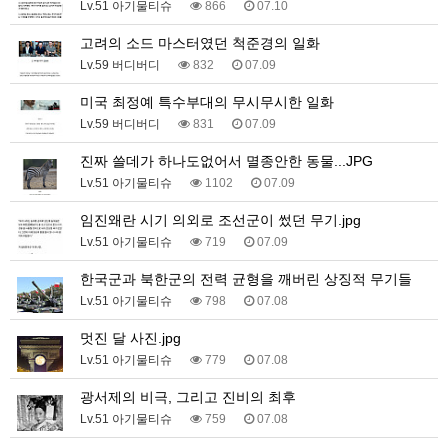
Lv.51 아기물티슈
866
07.10
고려의 소드 마스터였던 척준경의 일화
Lv.59 버디버디
832
07.09
미국 최정예 특수부대의 무시무시한 일화
Lv.59 버디버디
831
07.09
진짜 쓸데가 하나도없어서 멸종안한 동물...JPG
Lv.51 아기물티슈
1102
07.09
임진왜란 시기 의외로 조선군이 썼던 무기.jpg
Lv.51 아기물티슈
719
07.09
한국군과 북한군의 전력 균형을 깨버린 상징적 무기들
Lv.51 아기물티슈
798
07.08
멋진 달 사진.jpg
Lv.51 아기물티슈
779
07.08
광서제의 비극, 그리고 진비의 최후
Lv.51 아기물티슈
759
07.08