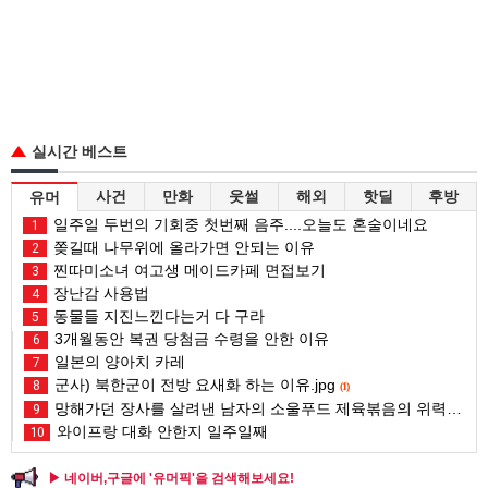
실시간 베스트
사건
만화
웃썰
해외
핫딜
후방
유머
일주일 두번의 기회중 첫번째 음주....오늘도 혼술이네요
1
쫒길때 나무위에 올라가면 안되는 이유
2
찐따미소녀 여고생 메이드카페 면접보기
3
장난감 사용법
4
동물들 지진느낀다는거 다 구라
5
3개월동안 복권 당첨금 수령을 안한 이유
6
일본의 양아치 카레
7
군사) 북한군이 전방 요새화 하는 이유.jpg
8
(1)
망해가던 장사를 살려낸 남자의 소울푸드 제육볶음의 위력 ㅋㅋ
9
와이프랑 대화 안한지 일주일째
10
▶ 네이버,구글에 '유머픽'을 검색해보세요!