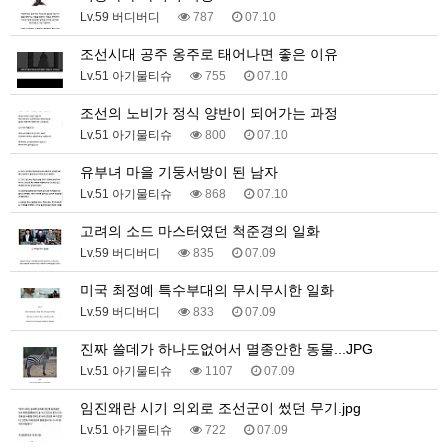
Lv.59 버디버디
787
07.10
조선시대 공주 옹주로 태어나면 좋은 이유
Lv.51 아기물티슈
755
07.10
조선의 노비가 정식 양반이 되어가는 과정
Lv.51 아기물티슈
800
07.10
유부녀 마을 기둥서방이 된 남자
Lv.51 아기물티슈
868
07.10
고려의 소드 마스터였던 척준경의 일화
Lv.59 버디버디
835
07.09
미국 최정예 특수부대의 무시무시한 일화
Lv.59 버디버디
833
07.09
진짜 쓸데가 하나도없어서 멸종안한 동물...JPG
Lv.51 아기물티슈
1107
07.09
임진왜란 시기 의외로 조선군이 썼던 무기.jpg
Lv.51 아기물티슈
722
07.09