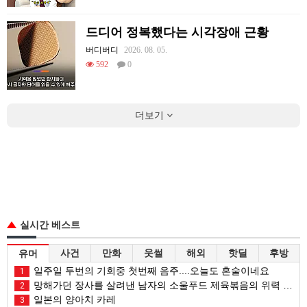
드디어 정복했다는 시각장애 근황
버디버디
2026. 08. 05.
592
0
더보기
실시간 베스트
사건
만화
웃썰
해외
핫딜
후방
유머
일주일 두번의 기회중 첫번째 음주....오늘도 혼술이네요
1
망해가던 장사를 살려낸 남자의 소울푸드 제육볶음의 위력 ㅋㅋ
2
일본의 양아치 카레
3