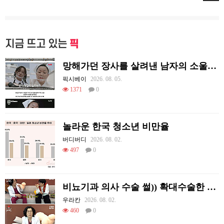
지금 뜨고 있는
픽
망해가던 장사를 살려낸 남자의 소울푸드 제육볶음의 위력 ㅋㅋ
픽시베이
2026. 08. 05.
1371
0
놀라운 한국 청소년 비만율
버디버디
2026. 08. 02.
497
0
비뇨기과 의사 수술 썰)) 확대수술한 여러 셀럽들
우라칸
2026. 08. 02.
460
0