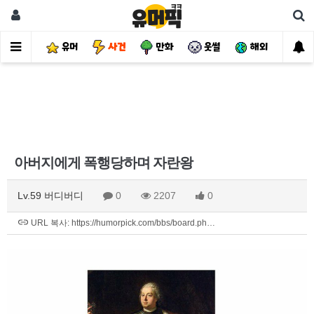
유머
사건
만화
웃썰
해외
핫
아버지에게 폭행당하며 자란왕
Lv.59 버디버디
0
2207
0
URL 복사: https://humorpick.com/bbs/board.ph…