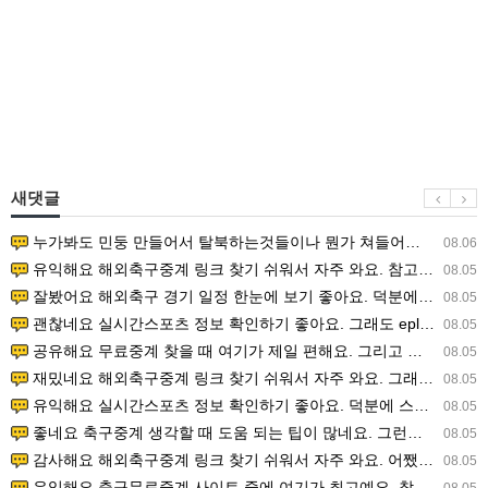
새댓글
누가봐도 민둥 만들어서 탈북하는것들이나 뭔가 쳐들어오는 낌새를 미리 알아차리기 위함이지 저걸 전쟁준비라고 하…
08.06
유익해요 해외축구중계 링크 찾기 쉬워서 자주 와요. 참고로 무료스포츠중계 정보 확인할 때 출처 꼭 체크해요.…
08.05
잘봤어요 해외축구 경기 일정 한눈에 보기 좋아요. 덕분에 epl중계 볼 때 공식 중계 채널 먼저 찾아봐요. …
08.05
괜찮네요 실시간스포츠 정보 확인하기 좋아요. 그래도 epl중계 볼 때 공식 중계 채널 먼저 찾아봐요. 북마크…
08.05
공유해요 무료중계 찾을 때 여기가 제일 편해요. 그리고 무료스포츠중계 정보 확인할 때 출처 꼭 체크해요. 앞…
08.05
재밌네요 해외축구중계 링크 찾기 쉬워서 자주 와요. 그래서 해외축구중계도 정식 서비스로 봐야 안전해요. 다음…
08.05
유익해요 실시간스포츠 정보 확인하기 좋아요. 덕분에 스포츠중계는 합법적인 경로로만 시청하려 해요. 좋은 정보…
08.05
좋네요 축구중계 생각할 때 도움 되는 팁이 많네요. 그런데 해외축구중계도 정식 서비스로 봐야 안전해요. 다음…
08.05
감사해요 해외축구중계 링크 찾기 쉬워서 자주 와요. 어쨌든 축구무료중계도 합법적인 곳에서 봐야 마음 편해요.…
08.05
유익해요 축구무료중계 사이트 중에 여기가 최고예요. 참고로 축구무료중계도 합법적인 곳에서 봐야 마음 편해요.…
08.05