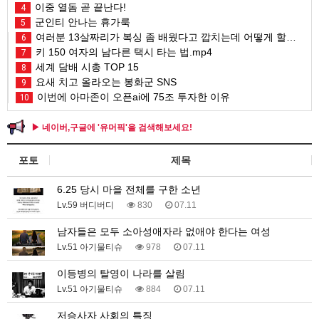
이중 열돔 곧 끝난다!
4
군인티 안나는 휴가룩
5
여러분 13살짜리가 복싱 좀 배웠다고 깝치는데 어떻게 할까요?
6
키 150 여자의 남다른 택시 타는 법.mp4
7
세계 담배 시총 TOP 15
8
요새 치고 올라오는 봉화군 SNS
9
이번에 아마존이 오픈ai에 75조 투자한 이유
10
▶ 네이버,구글에 '유머픽'을 검색해보세요!
포토
제목
6.25 당시 마을 전체를 구한 소년
Lv.59 버디버디
830
07.11
남자들은 모두 소아성애자라 없애야 한다는 여성
Lv.51 아기물티슈
978
07.11
이등병의 탈영이 나라를 살림
Lv.51 아기물티슈
884
07.11
저승사자 사회의 특징