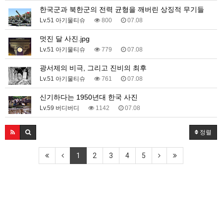
한국군과 북한군의 전력 균형을 깨버린 상징적 무기들
Lv.51 아기물티슈
800
07.08
멋진 달 사진.jpg
Lv.51 아기물티슈
779
07.08
광서제의 비극, 그리고 진비의 최후
Lv.51 아기물티슈
761
07.08
신기하다는 1950년대 한국 사진
Lv.59 버디버디
1142
07.08
정렬
1
2
3
4
5