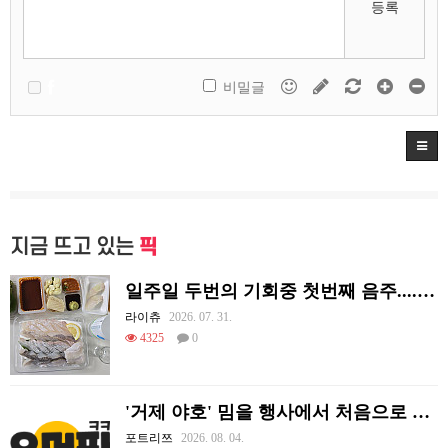
등록
비밀글
지금 뜨고 있는
픽
일주일 두번의 기회중 첫번째 음주....오늘도 혼술이네요
라이츄
2026. 07. 31.
4325
0
'거제 야호' 밈을 행사에서 처음으로 체감하는 리센느
포트리쯔
2026. 08. 04.