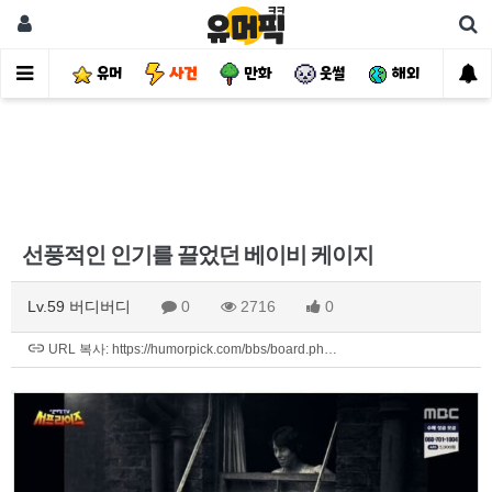
유머
사건
만화
웃썰
해외
핫
선풍적인 인기를 끌었던 베이비 케이지
Lv.59 버디버디
0
2716
0
URL 복사: https://humorpick.com/bbs/board.ph…