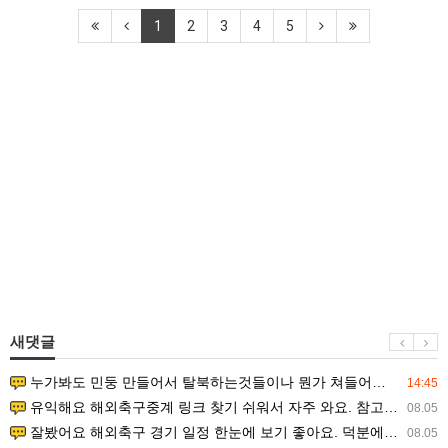
1
2
3
4
5
새댓글
누가봐도 민둥 만들어서 탈북하는것들이나 뭔가 쳐들어오는 낌새를 미리 알아차리기 위함이지 저걸 전쟁준비라고 하…
14:45
유익해요 해외축구중계 링크 찾기 쉬워서 자주 와요. 참고로 무료스포츠중계 정보 확인할 때 출처 꼭 체크해요.…
08.05
잘봤어요 해외축구 경기 일정 한눈에 보기 좋아요. 덕분에 epl중계 볼 때 공식 중계 채널 먼저 찾아봐요. …
08.05