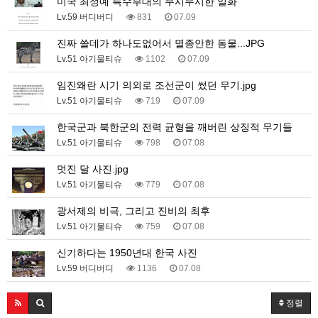
미국 최정예 특수부대의 무시무시한 일화
Lv.59 버디버디
831
07.09
진짜 쓸데가 하나도없어서 멸종안한 동물...JPG
Lv.51 아기물티슈
1102
07.09
임진왜란 시기 의외로 조선군이 썼던 무기.jpg
Lv.51 아기물티슈
719
07.09
한국군과 북한군의 전력 균형을 깨버린 상징적 무기들
Lv.51 아기물티슈
798
07.08
멋진 달 사진.jpg
Lv.51 아기물티슈
779
07.08
광서제의 비극, 그리고 진비의 최후
Lv.51 아기물티슈
759
07.08
신기하다는 1950년대 한국 사진
Lv.59 버디버디
1136
07.08
정렬