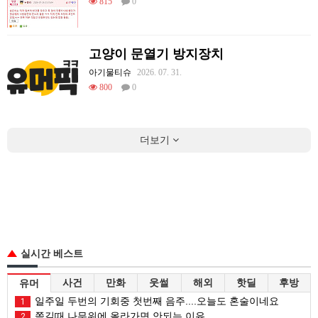
815
0
고양이 문열기 방지장치
아기물티슈
2026. 07. 31.
800
0
더보기
실시간 베스트
사건
만화
웃썰
해외
핫딜
후방
유머
일주일 두번의 기회중 첫번째 음주....오늘도 혼술이네요
1
쫒길때 나무위에 올라가면 안되는 이유
2