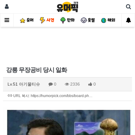
유머
사건
만화
웃썰
해외
핫
강릉 무장공비 당시 일화
Lv.51 아기물티슈
0
2336
0
URL 복사: https://humorpick.com/bbs/board.ph…