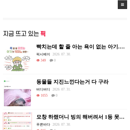
지금 뜨고 있는
픽
빡치는데 할 줄 아는 욕이 없는 아기.Manhwa
픽시베이
2026. 07. 30.
349
0
동물들 지진느낀다는거 다 구라
버디버디
2026. 07. 31.
1055
0
모창 하랬더니 빙의 해버려서 1등 못한 사람
푸른바다
2026. 07. 30.