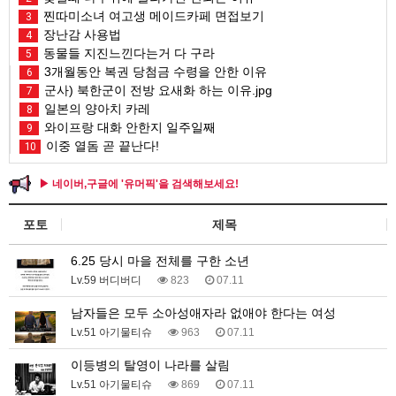
찐따미소녀 여고생 메이드카페 면접보기
3
장난감 사용법
4
동물들 지진느낀다는거 다 구라
5
3개월동안 복권 당첨금 수령을 안한 이유
6
군사) 북한군이 전방 요새화 하는 이유.jpg
7
일본의 양아치 카레
8
와이프랑 대화 안한지 일주일째
9
이중 열돔 곧 끝난다!
10
▶ 네이버,구글에 '유머픽'을 검색해보세요!
포토
제목
6.25 당시 마을 전체를 구한 소년
Lv.59 버디버디
823
07.11
남자들은 모두 소아성애자라 없애야 한다는 여성
Lv.51 아기물티슈
963
07.11
이등병의 탈영이 나라를 살림
Lv.51 아기물티슈
869
07.11