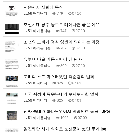
저승사자 사회의 특징
Lv.59 버디버디
779
07.10
조선시대 공주 옹주로 태어나면 좋은 이유
Lv.51 아기물티슈
747
07.10
조선의 노비가 정식 양반이 되어가는 과정
Lv.51 아기물티슈
789
07.10
유부녀 마을 기둥서방이 된 남자
Lv.51 아기물티슈
860
07.10
고려의 소드 마스터였던 척준경의 일화
Lv.59 버디버디
825
07.09
미국 최정예 특수부대의 무시무시한 일화
Lv.59 버디버디
825
07.09
진짜 쓸데가 하나도없어서 멸종안한 동물...JPG
Lv.51 아기물티슈
1083
07.09
임진왜란 시기 의외로 조선군이 썼던 무기.jpg