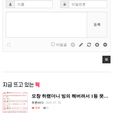
등록
비밀글
지금 뜨고 있는
픽
모창 하랬더니 빙의 해버려서 1등 못한 사람
푸른바다
2026. 07. 30.
838
0