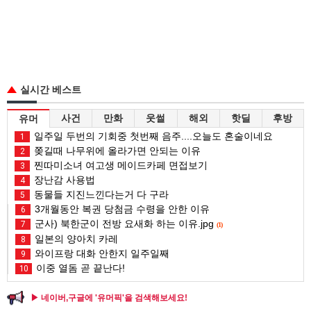
실시간 베스트
사건
만화
웃썰
해외
핫딜
후방
유머
일주일 두번의 기회중 첫번째 음주....오늘도 혼술이네요
1
쫒길때 나무위에 올라가면 안되는 이유
2
찐따미소녀 여고생 메이드카페 면접보기
3
장난감 사용법
4
동물들 지진느낀다는거 다 구라
5
3개월동안 복권 당첨금 수령을 안한 이유
6
군사) 북한군이 전방 요새화 하는 이유.jpg
7
(1)
일본의 양아치 카레
8
와이프랑 대화 안한지 일주일째
9
이중 열돔 곧 끝난다!
10
▶ 네이버,구글에 '유머픽'을 검색해보세요!