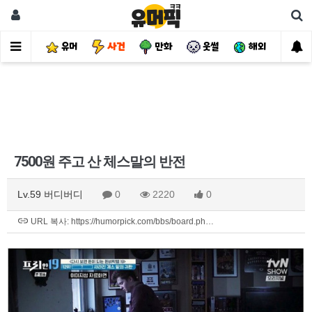
유머
사건
만화
웃썰
해외
핫
7500원 주고 산 체스말의 반전
Lv.59 버디버디
0
2220
0
URL 복사: https://humorpick.com/bbs/board.ph…