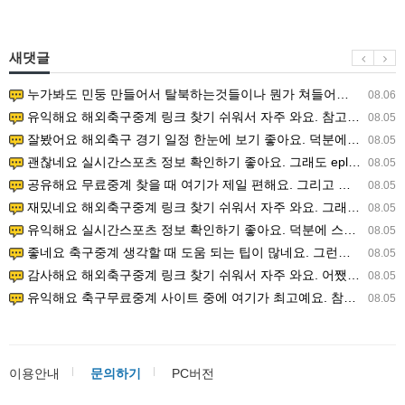
새댓글
누가봐도 민둥 만들어서 탈북하는것들이나 뭔가 쳐들어오는 낌새를 미리 알아차리기 위함이지 저걸 전쟁준비라고 하…
08.06
유익해요 해외축구중계 링크 찾기 쉬워서 자주 와요. 참고로 무료스포츠중계 정보 확인할 때 출처 꼭 체크해요.…
08.05
잘봤어요 해외축구 경기 일정 한눈에 보기 좋아요. 덕분에 epl중계 볼 때 공식 중계 채널 먼저 찾아봐요. …
08.05
괜찮네요 실시간스포츠 정보 확인하기 좋아요. 그래도 epl중계 볼 때 공식 중계 채널 먼저 찾아봐요. 북마크…
08.05
공유해요 무료중계 찾을 때 여기가 제일 편해요. 그리고 무료스포츠중계 정보 확인할 때 출처 꼭 체크해요. 앞…
08.05
재밌네요 해외축구중계 링크 찾기 쉬워서 자주 와요. 그래서 해외축구중계도 정식 서비스로 봐야 안전해요. 다음…
08.05
유익해요 실시간스포츠 정보 확인하기 좋아요. 덕분에 스포츠중계는 합법적인 경로로만 시청하려 해요. 좋은 정보…
08.05
좋네요 축구중계 생각할 때 도움 되는 팁이 많네요. 그런데 해외축구중계도 정식 서비스로 봐야 안전해요. 다음…
08.05
감사해요 해외축구중계 링크 찾기 쉬워서 자주 와요. 어쨌든 축구무료중계도 합법적인 곳에서 봐야 마음 편해요.…
08.05
유익해요 축구무료중계 사이트 중에 여기가 최고예요. 참고로 축구무료중계도 합법적인 곳에서 봐야 마음 편해요.…
08.05
이용안내
문의하기
PC버전