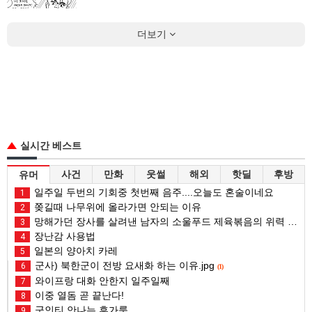
더보기
실시간 베스트
사건
만화
웃썰
해외
핫딜
후방
유머
일주일 두번의 기회중 첫번째 음주....오늘도 혼술이네요
1
쫒길때 나무위에 올라가면 안되는 이유
2
망해가던 장사를 살려낸 남자의 소울푸드 제육볶음의 위력 ㅋㅋ
3
장난감 사용법
4
일본의 양아치 카레
5
군사) 북한군이 전방 요새화 하는 이유.jpg
6
(1)
와이프랑 대화 안한지 일주일째
7
이중 열돔 곧 끝난다!
8
군인티 안나는 휴가룩
9