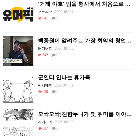
'거제 야호' 밈을 행사에서 처음으로 체감하는 리센느
포트리쯔
2026. 08. 04.
641
0
백종원이 알려주는 가장 최악의 창업과정 .JPG
버디버디
2026. 08. 05.
642
0
군인티 안나는 휴가룩
픽시베이
2026. 07. 31.
930
0
오싹오싹)친한누나가 옛 취미를 이야기하는 만화.manhwa
라카라카
2026. 08. 02.
387
0