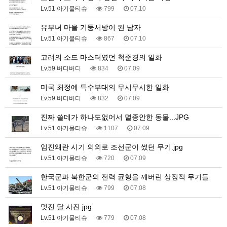
Lv.51 아기물티슈
799
07.10
유부녀 마을 기둥서방이 된 남자
Lv.51 아기물티슈
867
07.10
고려의 소드 마스터였던 척준경의 일화
Lv.59 버디버디
834
07.09
미국 최정예 특수부대의 무시무시한 일화
Lv.59 버디버디
832
07.09
진짜 쓸데가 하나도없어서 멸종안한 동물...JPG
Lv.51 아기물티슈
1107
07.09
임진왜란 시기 의외로 조선군이 썼던 무기.jpg
Lv.51 아기물티슈
720
07.09
한국군과 북한군의 전력 균형을 깨버린 상징적 무기들
Lv.51 아기물티슈
799
07.08
멋진 달 사진.jpg
Lv.51 아기물티슈
779
07.08