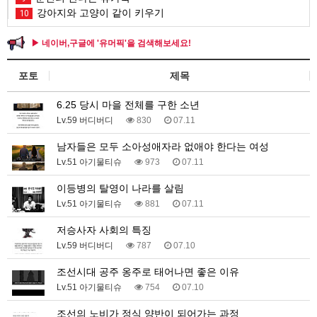
강아지와 고양이 같이 키우기
10
▶ 네이버,구글에 '유머픽'을 검색해보세요!
포토
제목
6.25 당시 마을 전체를 구한 소년
Lv.59 버디버디
830
07.11
남자들은 모두 소아성애자라 없애야 한다는 여성
Lv.51 아기물티슈
973
07.11
이등병의 탈영이 나라를 살림
Lv.51 아기물티슈
881
07.11
저승사자 사회의 특징
Lv.59 버디버디
787
07.10
조선시대 공주 옹주로 태어나면 좋은 이유
Lv.51 아기물티슈
754
07.10
조선의 노비가 정식 양반이 되어가는 과정