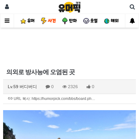
유머
사건
만화
웃썰
해외
핫
의외로 방사능에 오염된 곳
Lv.59 버디버디
0
2326
0
URL 복사: https://humorpick.com/bbs/board.ph…