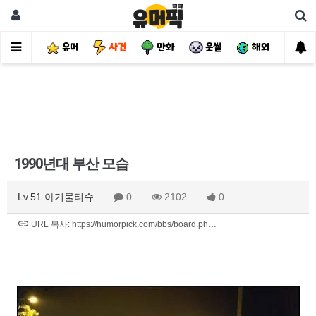
유머
사건
만화
웃썰
해외
핫
1990년대 부산 모습
Lv.51 아기물티슈
0
2102
0
URL 복사: https://humorpick.com/bbs/board.ph…