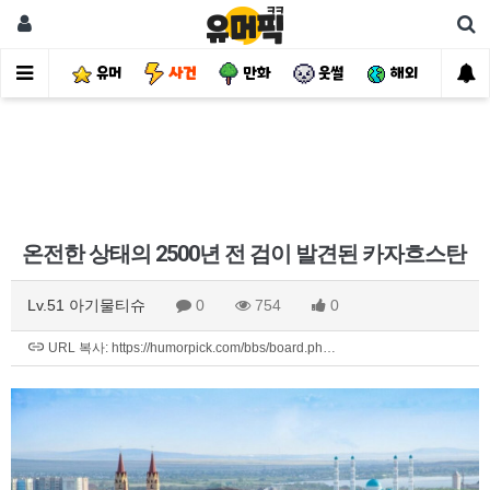
유머
사건
만화
웃썰
해외
핫
온전한 상태의 2500년 전 검이 발견된 카자흐스탄
Lv.51 아기물티슈
0
754
0
URL 복사: https://humorpick.com/bbs/board.ph…