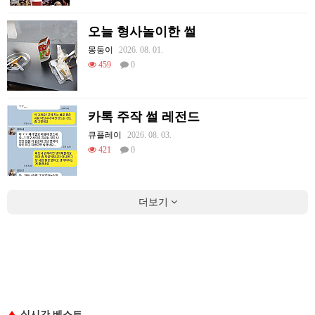
오늘 형사놀이한 썰
몽둥이
2026. 08. 01.
459
0
카톡 주작 썰 레전드
큐플레이
2026. 08. 03.
421
0
더보기
실시간 베스트