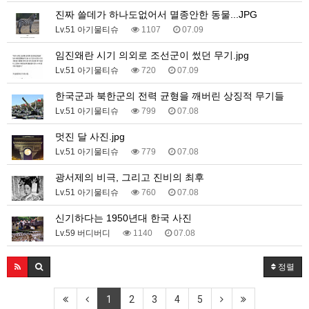
진짜 쓸데가 하나도없어서 멸종안한 동물...JPG
Lv.51 아기물티슈
1107
07.09
임진왜란 시기 의외로 조선군이 썼던 무기.jpg
Lv.51 아기물티슈
720
07.09
한국군과 북한군의 전력 균형을 깨버린 상징적 무기들
Lv.51 아기물티슈
799
07.08
멋진 달 사진.jpg
Lv.51 아기물티슈
779
07.08
광서제의 비극, 그리고 진비의 최후
Lv.51 아기물티슈
760
07.08
신기하다는 1950년대 한국 사진
Lv.59 버디버디
1140
07.08
정렬
1
2
3
4
5