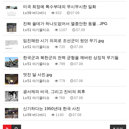
미국 최정예 특수부대의 무시무시한 일화
Lv.59 버디버디
832
07.09
진짜 쓸데가 하나도없어서 멸종안한 동물...JPG
Lv.51 아기물티슈
1107
07.09
임진왜란 시기 의외로 조선군이 썼던 무기.jpg
Lv.51 아기물티슈
720
07.09
한국군과 북한군의 전력 균형을 깨버린 상징적 무기들
Lv.51 아기물티슈
799
07.08
멋진 달 사진.jpg
Lv.51 아기물티슈
779
07.08
광서제의 비극, 그리고 진비의 최후
Lv.51 아기물티슈
760
07.08
신기하다는 1950년대 한국 사진
Lv.59 버디버디
1140
07.08
정렬