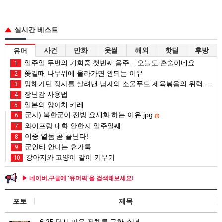
실시간 베스트
사건
만화
웃썰
해외
핫딜
후방
유머
일주일 두번의 기회중 첫번째 음주....오늘도 혼술이네요
1
쫒길때 나무위에 올라가면 안되는 이유
2
망해가던 장사를 살려낸 남자의 소울푸드 제육볶음의 위력 ㅋㅋ
3
장난감 사용법
4
일본의 양아치 카레
5
군사) 북한군이 전방 요새화 하는 이유.jpg
6
(1)
와이프랑 대화 안한지 일주일째
7
이중 열돔 곧 끝난다!
8
군인티 안나는 휴가룩
9
강아지와 고양이 같이 키우기
10
▶ 네이버,구글에 '유머픽'을 검색해보세요!
포토
제목
6.25 당시 마을 전체를 구한 소년