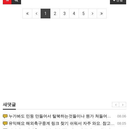
1
2
3
4
5
새댓글
누가봐도 민둥 만들어서 탈북하는것들이나 뭔가 쳐들어오는 낌새를 미리 알아차리기 위함이지 저걸 전쟁준비라고 하…
08.06
유익해요 해외축구중계 링크 찾기 쉬워서 자주 와요. 참고로 무료스포츠중계 정보 확인할 때 출처 꼭 체크해요.…
08.05