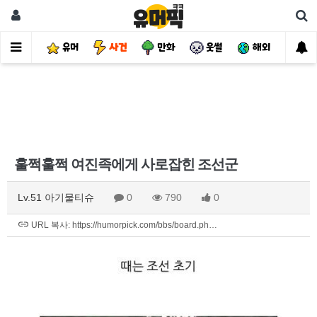
유머
사건
만화
웃썰
해외
핫
훌쩍훌쩍 여진족에게 사로잡힌 조선군
Lv.51 아기물티슈
0
790
0
URL 복사: https://humorpick.com/bbs/board.ph…