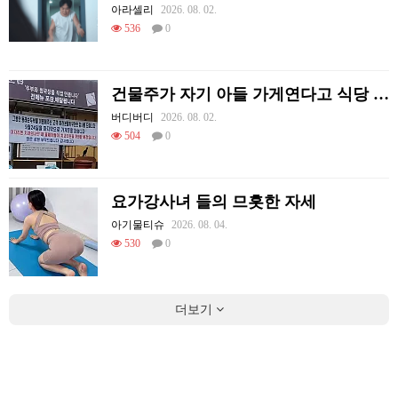
아라셀리
2026. 08. 02.
536
0
건물주가 자기 아들 가게연다고 식당 폐업시킴
버디버디
2026. 08. 02.
504
0
요가강사녀 들의 므흣한 자세
아기물티슈
2026. 08. 04.
530
0
더보기