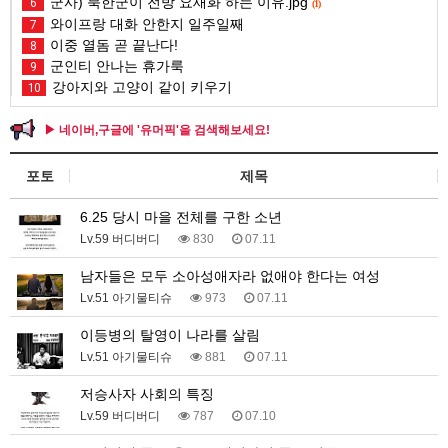
군사) 북한군이 전방 요새화 하는 이유.jpg
6
(1)
와이프랑 대화 안한지 일주일째
7
이중 열돔 곧 끝난다!
8
군인티 안나는 휴가룩
9
강아지와 고양이 같이 키우기
10
▶ 네이버,구글에 '유머픽'을 검색해보세요!
포토
제목
6.25 당시 마을 전체를 구한 소년
Lv.59 버디버디
830
07.11
남자들은 모두 소아성애자라 없애야 한다는 여성
Lv.51 아기물티슈
973
07.11
이등병의 탈영이 나라를 살림
Lv.51 아기물티슈
881
07.11
저승사자 사회의 특징
Lv.59 버디버디
787
07.10