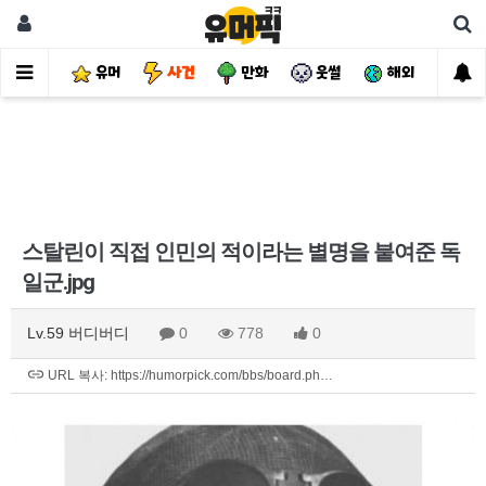
유머
사건
만화
웃썰
해외
핫
스탈린이 직접 인민의 적이라는 별명을 붙여준 독
일군.jpg
Lv.59 버디버디
0
778
0
URL 복사: https://humorpick.com/bbs/board.ph…