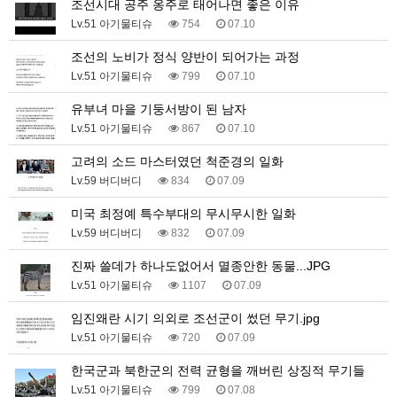
조선시대 공주 옹주로 태어나면 좋은 이유
Lv.51 아기물티슈
754
07.10
조선의 노비가 정식 양반이 되어가는 과정
Lv.51 아기물티슈
799
07.10
유부녀 마을 기둥서방이 된 남자
Lv.51 아기물티슈
867
07.10
고려의 소드 마스터였던 척준경의 일화
Lv.59 버디버디
834
07.09
미국 최정예 특수부대의 무시무시한 일화
Lv.59 버디버디
832
07.09
진짜 쓸데가 하나도없어서 멸종안한 동물...JPG
Lv.51 아기물티슈
1107
07.09
임진왜란 시기 의외로 조선군이 썼던 무기.jpg
Lv.51 아기물티슈
720
07.09
한국군과 북한군의 전력 균형을 깨버린 상징적 무기들
Lv.51 아기물티슈
799
07.08