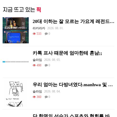
지금 뜨고 있는
픽
20대 이하는 잘 모르는 가요계 레전드 썰
라카라카
2026. 08. 01.
533
0
카톡 프사 때문에 엄마한테 혼남;;
슬라임
2026. 08. 05.
498
0
우리 엄마는 다방녀였다.manhwa 및 후기
슬라임
2026. 08. 04.
360
0
단 한명의 선수가 스포츠와 협회를 바꿔 버린 사례.jpg