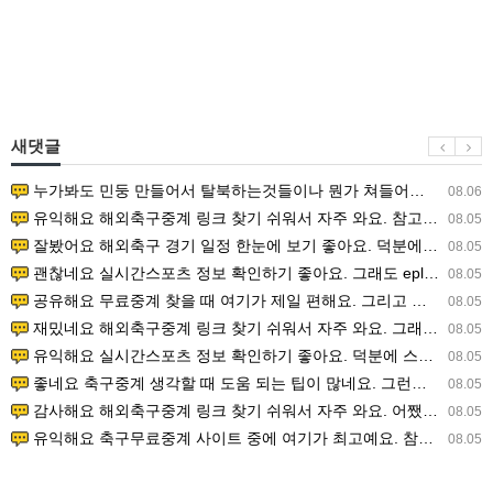
새댓글
누가봐도 민둥 만들어서 탈북하는것들이나 뭔가 쳐들어오는 낌새를 미리 알아차리기 위함이지 저걸 전쟁준비라고 하…
08.06
유익해요 해외축구중계 링크 찾기 쉬워서 자주 와요. 참고로 무료스포츠중계 정보 확인할 때 출처 꼭 체크해요.…
08.05
잘봤어요 해외축구 경기 일정 한눈에 보기 좋아요. 덕분에 epl중계 볼 때 공식 중계 채널 먼저 찾아봐요. …
08.05
괜찮네요 실시간스포츠 정보 확인하기 좋아요. 그래도 epl중계 볼 때 공식 중계 채널 먼저 찾아봐요. 북마크…
08.05
공유해요 무료중계 찾을 때 여기가 제일 편해요. 그리고 무료스포츠중계 정보 확인할 때 출처 꼭 체크해요. 앞…
08.05
재밌네요 해외축구중계 링크 찾기 쉬워서 자주 와요. 그래서 해외축구중계도 정식 서비스로 봐야 안전해요. 다음…
08.05
유익해요 실시간스포츠 정보 확인하기 좋아요. 덕분에 스포츠중계는 합법적인 경로로만 시청하려 해요. 좋은 정보…
08.05
좋네요 축구중계 생각할 때 도움 되는 팁이 많네요. 그런데 해외축구중계도 정식 서비스로 봐야 안전해요. 다음…
08.05
감사해요 해외축구중계 링크 찾기 쉬워서 자주 와요. 어쨌든 축구무료중계도 합법적인 곳에서 봐야 마음 편해요.…
08.05
유익해요 축구무료중계 사이트 중에 여기가 최고예요. 참고로 축구무료중계도 합법적인 곳에서 봐야 마음 편해요.…
08.05