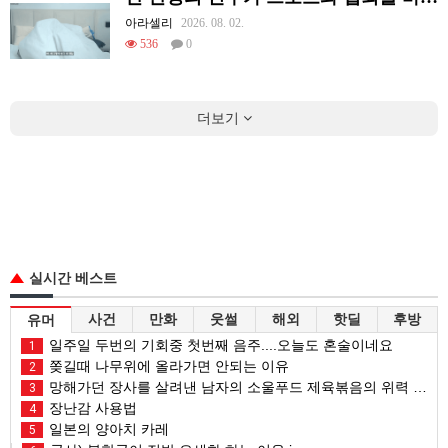
아라셀리
2026. 08. 02.
536
0
더보기
실시간 베스트
사건
만화
웃썰
해외
핫딜
후방
유머
일주일 두번의 기회중 첫번째 음주....오늘도 혼술이네요
1
쫒길때 나무위에 올라가면 안되는 이유
2
망해가던 장사를 살려낸 남자의 소울푸드 제육볶음의 위력 ㅋㅋ
3
장난감 사용법
4
일본의 양아치 카레
5