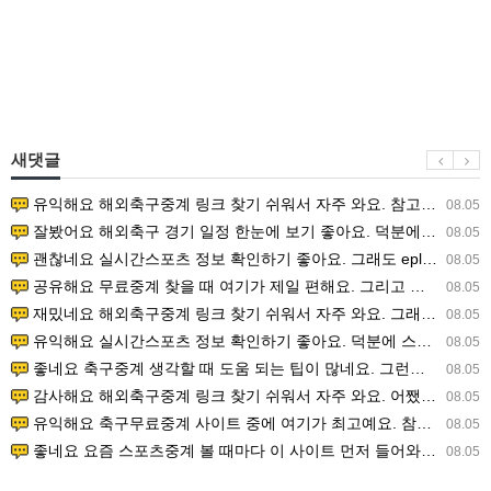
새댓글
유익해요 해외축구중계 링크 찾기 쉬워서 자주 와요. 참고로 무료스포츠중계 정보 확인할 때 출처 꼭 체크해요.…
08.05
잘봤어요 해외축구 경기 일정 한눈에 보기 좋아요. 덕분에 epl중계 볼 때 공식 중계 채널 먼저 찾아봐요. …
08.05
괜찮네요 실시간스포츠 정보 확인하기 좋아요. 그래도 epl중계 볼 때 공식 중계 채널 먼저 찾아봐요. 북마크…
08.05
공유해요 무료중계 찾을 때 여기가 제일 편해요. 그리고 무료스포츠중계 정보 확인할 때 출처 꼭 체크해요. 앞…
08.05
재밌네요 해외축구중계 링크 찾기 쉬워서 자주 와요. 그래서 해외축구중계도 정식 서비스로 봐야 안전해요. 다음…
08.05
유익해요 실시간스포츠 정보 확인하기 좋아요. 덕분에 스포츠중계는 합법적인 경로로만 시청하려 해요. 좋은 정보…
08.05
좋네요 축구중계 생각할 때 도움 되는 팁이 많네요. 그런데 해외축구중계도 정식 서비스로 봐야 안전해요. 다음…
08.05
감사해요 해외축구중계 링크 찾기 쉬워서 자주 와요. 어쨌든 축구무료중계도 합법적인 곳에서 봐야 마음 편해요.…
08.05
유익해요 축구무료중계 사이트 중에 여기가 최고예요. 참고로 축구무료중계도 합법적인 곳에서 봐야 마음 편해요.…
08.05
좋네요 요즘 스포츠중계 볼 때마다 이 사이트 먼저 들어와요. 그나저나 epl중계 볼 때 공식 중계 채널 먼저…
08.05