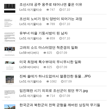
조선시대 공주 옹주로 태어나면 좋은 이유
Lv.51 아기물티슈
747
07.10
조선의 노비가 정식 양반이 되어가는 과정
Lv.51 아기물티슈
789
07.10
유부녀 마을 기둥서방이 된 남자
Lv.51 아기물티슈
859
07.10
고려의 소드 마스터였던 척준경의 일화
Lv.59 버디버디
825
07.09
미국 최정예 특수부대의 무시무시한 일화
Lv.59 버디버디
825
07.09
진짜 쓸데가 하나도없어서 멸종안한 동물...JPG
Lv.51 아기물티슈
1082
07.09
임진왜란 시기 의외로 조선군이 썼던 무기.jpg
Lv.51 아기물티슈
714
07.09
한국군과 북한군의 전력 균형을 깨버린 상징적 무기들