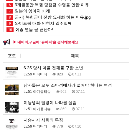
3개월동안 복권 당첨금 수령을 안한 이유
6
일본의 양아치 카레
7
군사) 북한군이 전방 요새화 하는 이유.jpg
8
와이프랑 대화 안한지 일주일째
9
이중 열돔 곧 끝난다!
10
▶ 네이버,구글에 '유머픽'을 검색해보세요!
포토
제목
6.25 당시 마을 전체를 구한 소년
Lv.59 버디버디
823
07.11
남자들은 모두 소아성애자라 없애야 한다는 여성
Lv.51 아기물티슈
962
07.11
이등병의 탈영이 나라를 살림
Lv.51 아기물티슈
869
07.11
저승사자 사회의 특징
Lv.59 버디버디
779
07.10