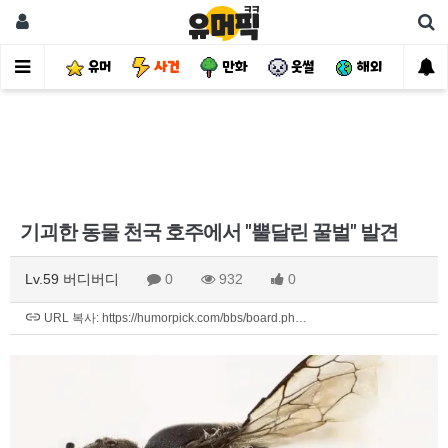
유머
사건
만화
웃썰
해외
핫
기괴한 동물 천국 호주에서 "뿔달린 꿀벌" 발견
Lv.59 버디버디
0
932
0
URL 복사: https://humorpick.com/bbs/board.ph…