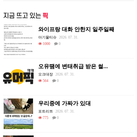
지금 뜨고 있는
픽
와이프랑 대화 안한지 일주일째
아기물티슈
2026. 07. 31.
1000
0
오유땜에 변태취급 받은 썰...
오크대장
2026. 07. 31.
564
0
우리중에 가짜가 있대
포트리쯔
2026. 07. 31.
775
0