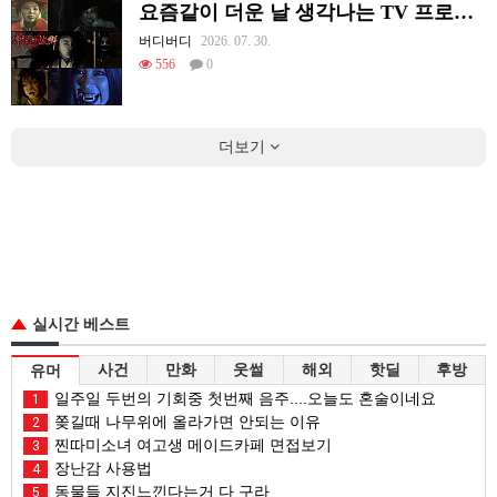
요즘같이 더운 날 생각나는 TV 프로그램
버디버디
2026. 07. 30.
556
0
더보기
실시간 베스트
사건
만화
웃썰
해외
핫딜
후방
유머
일주일 두번의 기회중 첫번째 음주....오늘도 혼술이네요
1
쫒길때 나무위에 올라가면 안되는 이유
2
찐따미소녀 여고생 메이드카페 면접보기
3
장난감 사용법
4
동물들 지진느낀다는거 다 구라
5