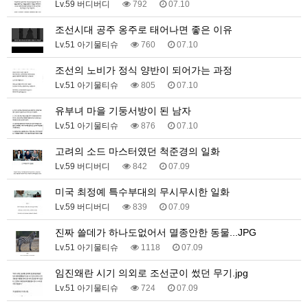
Lv.59 버디버디
792
07.10
조선시대 공주 옹주로 태어나면 좋은 이유
Lv.51 아기물티슈
760
07.10
조선의 노비가 정식 양반이 되어가는 과정
Lv.51 아기물티슈
805
07.10
유부녀 마을 기둥서방이 된 남자
Lv.51 아기물티슈
876
07.10
고려의 소드 마스터였던 척준경의 일화
Lv.59 버디버디
842
07.09
미국 최정예 특수부대의 무시무시한 일화
Lv.59 버디버디
839
07.09
진짜 쓸데가 하나도없어서 멸종안한 동물...JPG
Lv.51 아기물티슈
1118
07.09
임진왜란 시기 의외로 조선군이 썼던 무기.jpg
Lv.51 아기물티슈
724
07.09