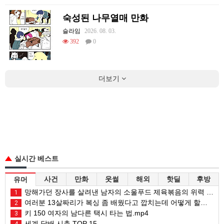
숙성된 나무열매 만화
슬라임
2026. 08. 03.
392
0
더보기
실시간 베스트
사건
만화
웃썰
해외
핫딜
후방
유머
망해가던 장사를 살려낸 남자의 소울푸드 제육볶음의 위력 ㅋㅋ
1
여러분 13살짜리가 복싱 좀 배웠다고 깝치는데 어떻게 할까요?
2
키 150 여자의 남다른 택시 타는 법.mp4
3
세계 담배 시총 TOP 15