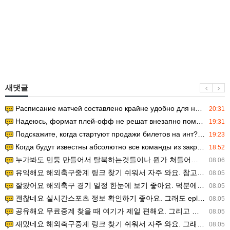
새댓글
Расписание матчей составлено крайне удобно для нашего часово…
20:31
Надеюсь, формат плей-офф не решат внезапно поменять. https:/…
19:31
Подскажите, когда стартуют продажи билетов на инт? https://g…
19:23
Когда будут известны абсолютно все команды из закрытых квали…
18:52
누가봐도 민둥 만들어서 탈북하는것들이나 뭔가 쳐들어오는 낌새를 미리 알아차리기 위함이지 저걸 전쟁준비라고 하…
08.06
유익해요 해외축구중계 링크 찾기 쉬워서 자주 와요. 참고로 무료스포츠중계 정보 확인할 때 출처 꼭 체크해요.…
08.05
잘봤어요 해외축구 경기 일정 한눈에 보기 좋아요. 덕분에 epl중계 볼 때 공식 중계 채널 먼저 찾아봐요. …
08.05
괜찮네요 실시간스포츠 정보 확인하기 좋아요. 그래도 epl중계 볼 때 공식 중계 채널 먼저 찾아봐요. 북마크…
08.05
공유해요 무료중계 찾을 때 여기가 제일 편해요. 그리고 무료스포츠중계 정보 확인할 때 출처 꼭 체크해요. 앞…
08.05
재밌네요 해외축구중계 링크 찾기 쉬워서 자주 와요. 그래서 해외축구중계도 정식 서비스로 봐야 안전해요. 다음…
08.05