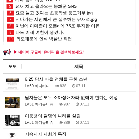
4
요새 치고 올라오는 봉화군 SNS
5
요즘 늘고 있다는 초등학생 등교거부.jpg
6
지나가는 시민에게 큰 실수하는 유재석.jpg
7
이번에 아마존이 오픈ai에 75조 투자한 이유
8
나도 이제 여친이 생겼다.
9
외모때문에 인식 박살난 직업
10
▶ 네이버,구글에 '유머픽'을 검색해보세요!
포토
제목
6.25 당시 마을 전체를 구한 소년
Lv.59 버디버디
838
07.11
남자들은 모두 소아성애자라 없애야 한다는 여성
Lv.51 아기물티슈
987
07.11
이등병의 탈영이 나라를 살림
Lv.51 아기물티슈
889
07.11
저승사자 사회의 특징