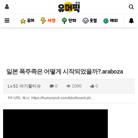
유머
사건
만화
웃썰
해외
핫
일본 폭주족은 어떻게 시작되었을까?.araboza
Lv.51 아기물티슈
0
1080
0
URL 복사: https://humorpick.com/bbs/board.ph…