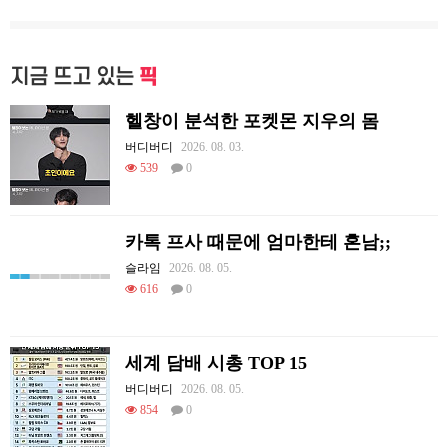
지금 뜨고 있는
픽
헬창이 분석한 포켓몬 지우의 몸
버디버디
2026. 08. 03.
539
0
카톡 프사 때문에 엄마한테 혼남;;
슬라임
2026. 08. 05.
616
0
세계 담배 시총 TOP 15
버디버디
2026. 08. 05.
854
0