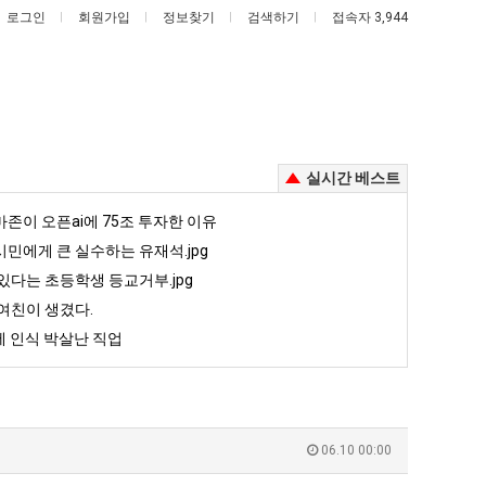
로그인
회원가입
정보찾기
검색하기
접속자 3,944
실시간 베스트
외
백
존이 오픈ai에 75조 투자한 이유
모
종
민에게 큰 실수하는 유재석.jpg
때
원
있다는 초등학생 등교거부.jpg
문
이
여친이 생겼다.
존이 오픈ai에 75조 투자한 이유
외모때문에 인식 박살난 직업
백종원이 알려주는 가장 최악의 창업과정 .JPG
에
알
 인식 박살난 직업
인
려
5
퇴사했다!!!!
08.05
08.05
식
주
 근황
서울 토박이 안재현 "왜 서울로 독립해?"
08.05
08.05
박
는
다.
양산 기온 닷새째 40도 넘겨…‘최고기온 42도 가능성도’
08.05
08.05
살
가
혼남;;
이번에 아마존이 오픈ai에 75조 투자한 이유
08.05
08.05
06.10 00:00
난
장
할까요?
백종원이 알려주는 가장 최악의 창업과정 .JPG
08.05
08.05