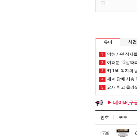
사건
유머
망해가던 장사를
1
여러분 13살짜
2
키 150 여자의 
3
세계 담배 시총 T
4
요새 치고 올라오
5
▶ 네이버,구
번호
포토
1788