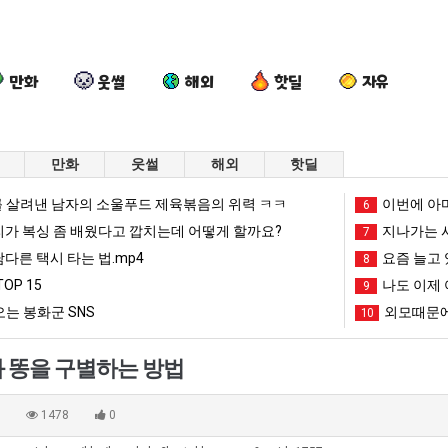
만화
웃썰
해외
핫딜
자유
만화
웃썰
해외
핫딜
드
여
서
이
 살려낸 남자의 소울푸드 제육볶음의 위력 ㅋㅋ
이번에 아마
6
디
러
울
번
리가 복싱 좀 배웠다고 깝치는데 어떻게 할까요?
지나가는 시
7
어
분
토
에
남다른 택시 타는 법.mp4
요즘 늘고 
8
정
13
박
아
OP 15
나도 이제 
가장 최악의 창업과정 .JPG
드디어 정복했다는 시각장애 근황
여러분 13살짜리가 복싱 좀 배웠다고 깝치는데 어떻게 할까요?
서울 토박이 안재현 "왜 서울로 독립해?"
9
이번에 아마
복
살
이
마
는 봉화군 SNS
외모때문에
10
했
짜
안
존
망해가던 장사를 살려낸 남자의 소울푸드 제육볶음의 위력 ㅋㅋ
세계 담배 시총 TOP 1
08.05
08.05
다
리
재
이
?"
외모때문에 인식 박살난 직업
드디어 정복했다는 시각장애
08.05
08.05
 똥을 구별하는 방법
는
가
현
오
도’
요즘 늘고 있다는 초등학생 등교거부.jpg
나도 이제 여친이 생겼
08.05
08.05
시
복
"왜
픈
 이유
엄마 요새는 꺄! 를 어떻게 쓰는지 알아?
카톡 프사 때문에 엄마한테 
08.05
08.05
0
1478
0
각
싱
서
ai
JPG
요새 치고 올라오는 봉화군 SNS
여러분 13살짜리가 복싱 좀 배웠다고 깝치는데 어떻게 
08.05
08.05