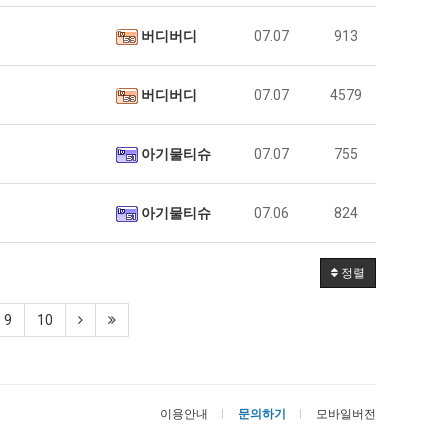
버디버디
07.07
913
버디버디
07.07
4579
아기물티슈
07.07
755
아기물티슈
07.06
824
정렬
9
10
이용안내
문의하기
모바일버전