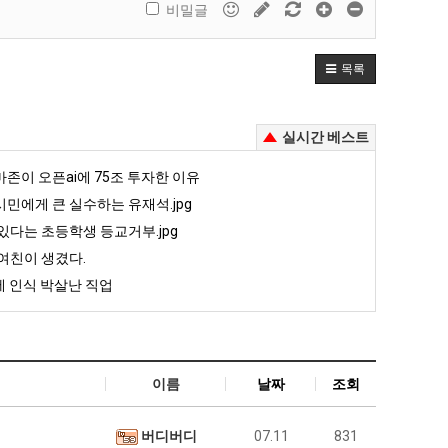
비밀글
목록
실시간 베스트
존이 오픈ai에 75조 투자한 이유
민에게 큰 실수하는 유재석.jpg
있다는 초등학생 등교거부.jpg
여친이 생겼다.
 인식 박살난 직업
이름
날짜
조회
버디버디
07.11
831