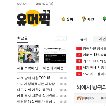
즐겨찾기
08월 07일(금)
유머
사건
최근글
사건
유머
서
이
외
백
망해가던 장사를
1
울
번
모
종
여러분 13살짜
2
토
에
때
원
키 150 여자의 
3
박
아
문
이
세계 담배 시총 T
다고 깝치는데 어떻게 할까요?
서울 토박이 안재현 "왜 서울로 독립해?"
이번에 아마존이 오픈ai에 75조 투자한 이유
외모때문에 인식 박살난 직업
4
백종원이 알려주는 
이
마
에
알
요새 치고 올라오
5
안
존
인
려
ㅋㅋ
세계 담배 시총 TOP 15
퇴사했다!!!!
08.05
08.05
재
이
식
주
업
드디어 정복했다는 시각장애 근황
서울 토박이 안재현 "왜 서울로 독립해
08.05
08.05
뇌에서 방귀와
현
오
박
는
g
나도 이제 여친이 생겼다.
양산 기온 닷새째 40도 넘겨…‘최고기온 42도 가능성
08.05
08.05
"왜
픈
살
가
카톡 프사 때문에 엄마한테 혼남;;
이번에 아마존이 오픈ai에 75조 투자한
08.05
08.05
버디버디
서
ai
난
장
S
여러분 13살짜리가 복싱 좀 배웠다고 깝치는데 어떻게 할까요?
백종원이 알려주는 가장 최악의 창업과정 .
08.05
08.05