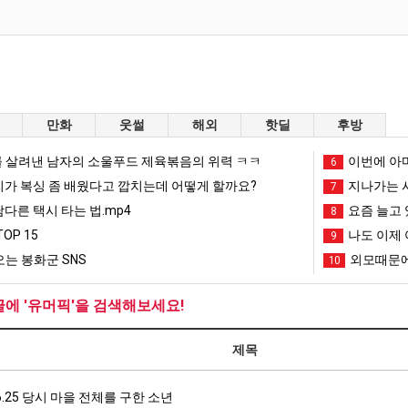
만화
웃썰
해외
핫딜
후방
 살려낸 남자의 소울푸드 제육볶음의 위력 ㅋㅋ
이번에 아마
6
리가 복싱 좀 배웠다고 깝치는데 어떻게 할까요?
지나가는 시
7
남다른 택시 타는 법.mp4
요즘 늘고 
8
OP 15
나도 이제 
9
는 봉화군 SNS
외모때문에
10
글에 '유머픽'을 검색해보세요!
제목
6.25 당시 마을 전체를 구한 소년