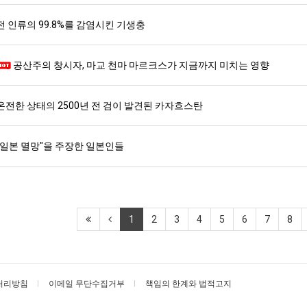
전 인류의 99.8%를 감염시킨 기생충
공산주의 창시자, 마교 천마 마르크스가 지금까지 미치는 영향
온전한 상태의 2500년 전 검이 발견된 카자흐스탄
"일본 멸망"을 주장한 일본인들
1
2
3
4
5
6
7
8
처리방침
이메일 무단수집거부
책임의 한계와 법적고지