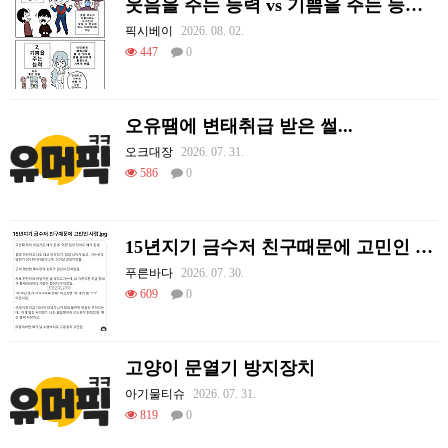
웃음을 주는 능력 vs 기쁨을 주는 능력 만화
픽시베이
2026. 08. 02.
447
0
오유땜에 변태취급 받은 썰...
오크대장
2026. 07. 31.
586
0
15년지기 금수저 친구때문에 고민인 사람
푸른바다
2026. 07. 30.
609
0
고양이 문열기 방지장치
아기물티슈
2026. 07. 31.
819
0