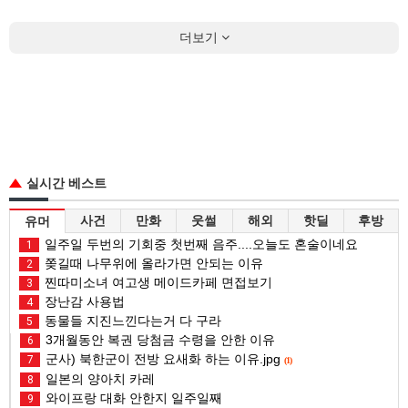
더보기
실시간 베스트
사건
만화
웃썰
해외
핫딜
후방
유머
일주일 두번의 기회중 첫번째 음주....오늘도 혼술이네요
1
쫒길때 나무위에 올라가면 안되는 이유
2
찐따미소녀 여고생 메이드카페 면접보기
3
장난감 사용법
4
동물들 지진느낀다는거 다 구라
5
3개월동안 복권 당첨금 수령을 안한 이유
6
군사) 북한군이 전방 요새화 하는 이유.jpg
7
(1)
일본의 양아치 카레
8
와이프랑 대화 안한지 일주일째
9