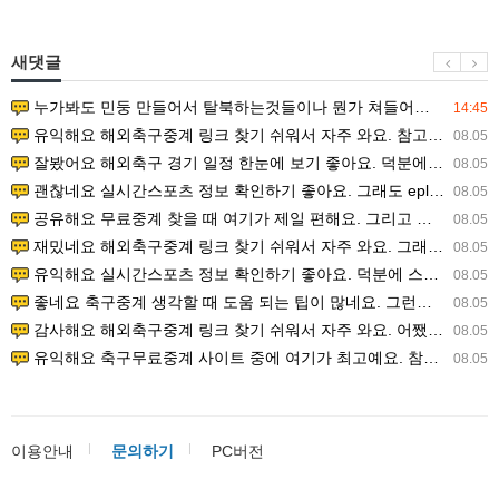
새댓글
누가봐도 민둥 만들어서 탈북하는것들이나 뭔가 쳐들어오는 낌새를 미리 알아차리기 위함이지 저걸 전쟁준비라고 하…
14:45
유익해요 해외축구중계 링크 찾기 쉬워서 자주 와요. 참고로 무료스포츠중계 정보 확인할 때 출처 꼭 체크해요.…
08.05
잘봤어요 해외축구 경기 일정 한눈에 보기 좋아요. 덕분에 epl중계 볼 때 공식 중계 채널 먼저 찾아봐요. …
08.05
괜찮네요 실시간스포츠 정보 확인하기 좋아요. 그래도 epl중계 볼 때 공식 중계 채널 먼저 찾아봐요. 북마크…
08.05
공유해요 무료중계 찾을 때 여기가 제일 편해요. 그리고 무료스포츠중계 정보 확인할 때 출처 꼭 체크해요. 앞…
08.05
재밌네요 해외축구중계 링크 찾기 쉬워서 자주 와요. 그래서 해외축구중계도 정식 서비스로 봐야 안전해요. 다음…
08.05
유익해요 실시간스포츠 정보 확인하기 좋아요. 덕분에 스포츠중계는 합법적인 경로로만 시청하려 해요. 좋은 정보…
08.05
좋네요 축구중계 생각할 때 도움 되는 팁이 많네요. 그런데 해외축구중계도 정식 서비스로 봐야 안전해요. 다음…
08.05
감사해요 해외축구중계 링크 찾기 쉬워서 자주 와요. 어쨌든 축구무료중계도 합법적인 곳에서 봐야 마음 편해요.…
08.05
유익해요 축구무료중계 사이트 중에 여기가 최고예요. 참고로 축구무료중계도 합법적인 곳에서 봐야 마음 편해요.…
08.05
이용안내
문의하기
PC버전