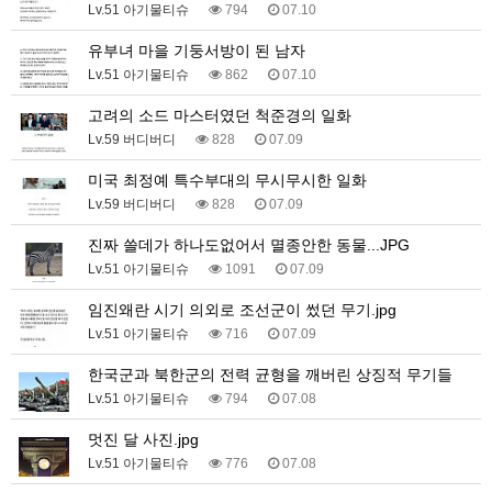
Lv.51 아기물티슈
794
07.10
유부녀 마을 기둥서방이 된 남자
Lv.51 아기물티슈
862
07.10
고려의 소드 마스터였던 척준경의 일화
Lv.59 버디버디
828
07.09
미국 최정예 특수부대의 무시무시한 일화
Lv.59 버디버디
828
07.09
진짜 쓸데가 하나도없어서 멸종안한 동물...JPG
Lv.51 아기물티슈
1091
07.09
임진왜란 시기 의외로 조선군이 썼던 무기.jpg
Lv.51 아기물티슈
716
07.09
한국군과 북한군의 전력 균형을 깨버린 상징적 무기들
Lv.51 아기물티슈
794
07.08
멋진 달 사진.jpg
Lv.51 아기물티슈
776
07.08