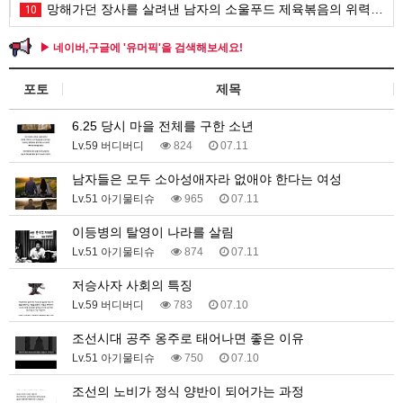
망해가던 장사를 살려낸 남자의 소울푸드 제육볶음의 위력 ㅋㅋ
10
▶ 네이버,구글에 '유머픽'을 검색해보세요!
포토
제목
6.25 당시 마을 전체를 구한 소년
Lv.59 버디버디
824
07.11
남자들은 모두 소아성애자라 없애야 한다는 여성
Lv.51 아기물티슈
965
07.11
이등병의 탈영이 나라를 살림
Lv.51 아기물티슈
874
07.11
저승사자 사회의 특징
Lv.59 버디버디
783
07.10
조선시대 공주 옹주로 태어나면 좋은 이유
Lv.51 아기물티슈
750
07.10
조선의 노비가 정식 양반이 되어가는 과정