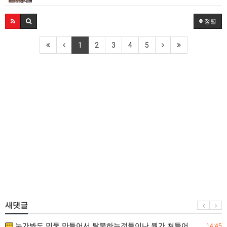
정렬
1
2
3
4
5
새댓글
누가봐도 민둥 만들어서 탈북하는것들이나 뭔가 쳐들어오는 낌새를 미리 알아차리기 위함이지 저걸 전쟁준비라고 하…
14:45