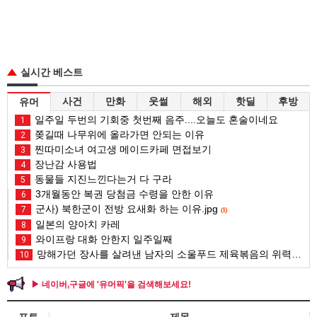
실시간 베스트
사건
만화
웃썰
해외
핫딜
후방
유머
일주일 두번의 기회중 첫번째 음주....오늘도 혼술이네요
1
쫒길때 나무위에 올라가면 안되는 이유
2
찐따미소녀 여고생 메이드카페 면접보기
3
장난감 사용법
4
동물들 지진느낀다는거 다 구라
5
3개월동안 복권 당첨금 수령을 안한 이유
6
군사) 북한군이 전방 요새화 하는 이유.jpg
7
(1)
일본의 양아치 카레
8
와이프랑 대화 안한지 일주일째
9
망해가던 장사를 살려낸 남자의 소울푸드 제육볶음의 위력 ㅋㅋ
10
▶ 네이버,구글에 '유머픽'을 검색해보세요!
포토
제목