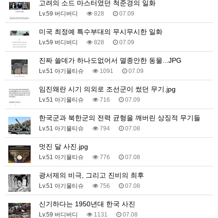
고려의 소드 마스터였던 척준경의 일화
Lv.59 버디버디
828
07.09
미국 최정예 특수부대의 무시무시한 일화
Lv.59 버디버디
828
07.09
진짜 쓸데가 하나도없어서 멸종안한 동물...JPG
Lv.51 아기물티슈
1091
07.09
임진왜란 시기 의외로 조선군이 썼던 무기.jpg
Lv.51 아기물티슈
716
07.09
한국군과 북한군의 전력 균형을 깨버린 상징적 무기들
Lv.51 아기물티슈
794
07.08
멋진 달 사진.jpg
Lv.51 아기물티슈
776
07.08
광서제의 비극, 그리고 진비의 최후
Lv.51 아기물티슈
756
07.08
신기하다는 1950년대 한국 사진
Lv.59 버디버디
1131
07.08