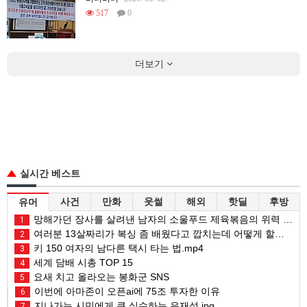
517
0
더보기
실시간 베스트
사건
만화
웃썰
해외
핫딜
후방
유머
망해가던 장사를 살려낸 남자의 소울푸드 제육볶음의 위력 ㅋㅋ
1
여러분 13살짜리가 복싱 좀 배웠다고 깝치는데 어떻게 할까요?
2
키 150 여자의 남다른 택시 타는 법.mp4
3
세계 담배 시총 TOP 15
4
요새 치고 올라오는 봉화군 SNS
5
이번에 아마존이 오픈ai에 75조 투자한 이유
6
지나가는 시민에게 큰 실수하는 유재석.jpg
7