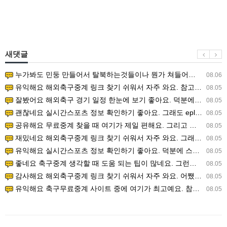
새댓글
누가봐도 민둥 만들어서 탈북하는것들이나 뭔가 쳐들어오는 낌새를 미리 알아차리기 위함이지 저걸 전쟁준비라고 하…
08.06
유익해요 해외축구중계 링크 찾기 쉬워서 자주 와요. 참고로 무료스포츠중계 정보 확인할 때 출처 꼭 체크해요.…
08.05
잘봤어요 해외축구 경기 일정 한눈에 보기 좋아요. 덕분에 epl중계 볼 때 공식 중계 채널 먼저 찾아봐요. …
08.05
괜찮네요 실시간스포츠 정보 확인하기 좋아요. 그래도 epl중계 볼 때 공식 중계 채널 먼저 찾아봐요. 북마크…
08.05
공유해요 무료중계 찾을 때 여기가 제일 편해요. 그리고 무료스포츠중계 정보 확인할 때 출처 꼭 체크해요. 앞…
08.05
재밌네요 해외축구중계 링크 찾기 쉬워서 자주 와요. 그래서 해외축구중계도 정식 서비스로 봐야 안전해요. 다음…
08.05
유익해요 실시간스포츠 정보 확인하기 좋아요. 덕분에 스포츠중계는 합법적인 경로로만 시청하려 해요. 좋은 정보…
08.05
좋네요 축구중계 생각할 때 도움 되는 팁이 많네요. 그런데 해외축구중계도 정식 서비스로 봐야 안전해요. 다음…
08.05
감사해요 해외축구중계 링크 찾기 쉬워서 자주 와요. 어쨌든 축구무료중계도 합법적인 곳에서 봐야 마음 편해요.…
08.05
유익해요 축구무료중계 사이트 중에 여기가 최고예요. 참고로 축구무료중계도 합법적인 곳에서 봐야 마음 편해요.…
08.05