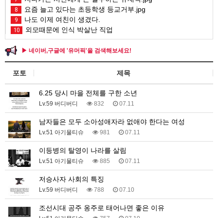
요즘 늘고 있다는 초등학생 등교거부.jpg
8
나도 이제 여친이 생겼다.
9
외모때문에 인식 박살난 직업
10
▶ 네이버,구글에 '유머픽'을 검색해보세요!
포토
제목
6.25 당시 마을 전체를 구한 소년
Lv.59 버디버디
832
07.11
남자들은 모두 소아성애자라 없애야 한다는 여성
Lv.51 아기물티슈
981
07.11
이등병의 탈영이 나라를 살림
Lv.51 아기물티슈
885
07.11
저승사자 사회의 특징
Lv.59 버디버디
788
07.10
조선시대 공주 옹주로 태어나면 좋은 이유