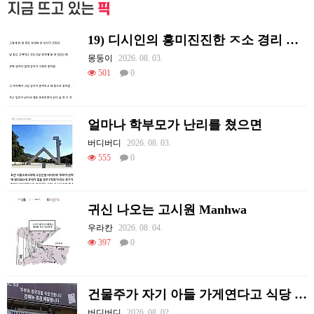
지금 뜨고 있는
픽
19) 디시인의 흥미진진한 ㅈ소 경리 ㄸ먹은 썰
몽둥이
2026. 08. 03.
501
0
얼마나 학부모가 난리를 쳤으면
버디버디
2026. 08. 03.
555
0
귀신 나오는 고시원 Manhwa
우라칸
2026. 08. 04.
397
0
건물주가 자기 아들 가게연다고 식당 폐업시킴
버디버디
2026. 08. 02.