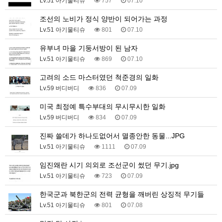
Lv.51 아기물티슈
757
07.10
조선의 노비가 정식 양반이 되어가는 과정
Lv.51 아기물티슈
801
07.10
유부녀 마을 기둥서방이 된 남자
Lv.51 아기물티슈
869
07.10
고려의 소드 마스터였던 척준경의 일화
Lv.59 버디버디
836
07.09
미국 최정예 특수부대의 무시무시한 일화
Lv.59 버디버디
834
07.09
진짜 쓸데가 하나도없어서 멸종안한 동물...JPG
Lv.51 아기물티슈
1111
07.09
임진왜란 시기 의외로 조선군이 썼던 무기.jpg
Lv.51 아기물티슈
723
07.09
한국군과 북한군의 전력 균형을 깨버린 상징적 무기들
Lv.51 아기물티슈
801
07.08