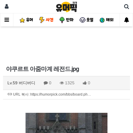
유머
사건
만화
웃썰
해외
핫
야쿠르트 아줌마계 레전드.jpg
Lv.59 버디버디
0
1325
0
URL 복사: https://humorpick.com/bbs/board.ph…