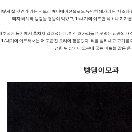
 어떻게 살 것인가'라는 지브리 애니메이션으로도 유명한 왜가리는, 백조와 함
돼지 비계와 생강을 곁들여 먹었고, 16세기에 이르면 식초나 겨자
새낏적에 둥지에서 훔쳐져 길러졌는데, 이런 왜가리들은 못먹는 짐승의 내장
 17세기에 이르러서는 더 고급진 요리에 활용됐다. 뼈를 발라내고 고기를 
념한 뒤 삶거나 오븐에 굽는 미트볼 같은 
빵댕이모과