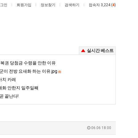
그인
회원가입
정보찾기
검색하기
접속자 3,224 (
4
)
실시간 베스트
망
백
복권 당첨금 수령을 안한 이유
해
종
군이 전방 요새화 하는 이유.jpg
(1)
가
원
아치 카레
던
이
대화 안한지 일주일째
 꺄! 를 어떻게 쓰는지 알아?
망해가던 장사를 살려낸 남자의 소울푸드 제육볶음의 위력 ㅋㅋ
백종원이 알려주는 가장 최악의 창업과정 .JPG
장
알
곧 끝난다!
사
려
5
퇴사했다!!!!
08.05
08.05
를
주
 근황
서울 토박이 안재현 "왜 서울로 독립해?"
08.05
08.05
살
는
다.
양산 기온 닷새째 40도 넘겨…‘최고기온 42도 가능성도’
08.05
08.05
려
가
혼남;;
이번에 아마존이 오픈ai에 75조 투자한 이유
08.05
08.05
06.06 18:00
낸
장
할까요?
백종원이 알려주는 가장 최악의 창업과정 .JPG
08.05
08.05