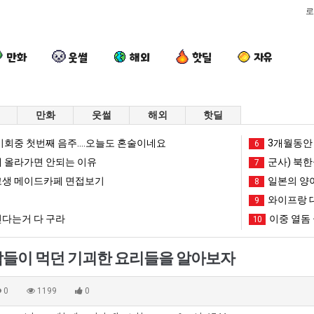
로
만화
웃썰
해외
핫딜
자유
만화
웃썰
해외
핫딜
이
여
양
엄
회중 첫번째 음주....오늘도 혼술이네요
3개월동안 
6
번
러
산
마
 올라가면 안되는 이유
군사) 북한
7
에
분
기
요
생 메이드카페 면접보기
일본의 양
8
아
13
온
새
와이프랑 
가장 최악의 창업과정 .JPG
이번에 아마존이 오픈ai에 75조 투자한 이유
여러분 13살짜리가 복싱 좀 배웠다고 깝치는데 어떻게 할까요?
양산 기온 닷새째 40도 넘겨…‘최고기온 42도 가능성도’
9
엄마 요새는
마
살
닷
는
다는거 다 구라
이중 열돔 
10
존
짜
새
꺄!
망해가던 장사를 살려낸 남자의 소울푸드 제육볶음의 위력 ㅋㅋ
세계 담배 시총 TOP 1
08.05
08.05
이
리
째
를
?"
외모때문에 인식 박살난 직업
드디어 정복했다는 시각장애
08.05
08.05
들이 먹던 기괴한 요리들을 알아보자
오
가
40
어
도’
요즘 늘고 있다는 초등학생 등교거부.jpg
나도 이제 여친이 생겼
08.05
08.05
픈
복
도
떻
 이유
엄마 요새는 꺄! 를 어떻게 쓰는지 알아?
카톡 프사 때문에 엄마한테 
08.05
08.05
0
1199
0
ai
싱
넘
게
JPG
요새 치고 올라오는 봉화군 SNS
여러분 13살짜리가 복싱 좀 배웠다고 깝치는데 어떻게 
08.05
08.05