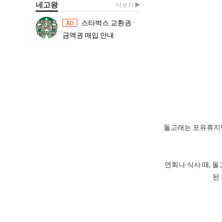
네고왕
더보기
스타벅스 교환권 ·
스타벅스 교환권 ·
AD
AD
금액권 매입 안내
금액권 매입 
돌고래는 포유류지만,
연회나 식사 때, 
된