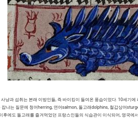
냥과 섭취는 본래 이방인들, 즉 바이킹이 들여온 풍습이었다. 10세기에 라틴어 
는 질문에 청어herring, 연어salmon, 돌고래dolphins, 철갑상어sturge
 이후에도 돌고래를 즐겨먹었던 프랑스인들의 식습관이 이식되어, 영국에서