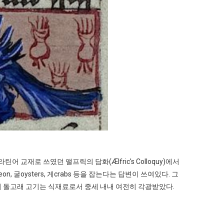
교재로 쓰였던 앨프릭의 담화(Ælfric's Colloquy)에서
on, 굴oysters, 게crabs 등을 잡는다는 답변이 쓰여있다. 그
 돌고래 고기는 식재료로서 중세 내내 여전히 각광받았다.