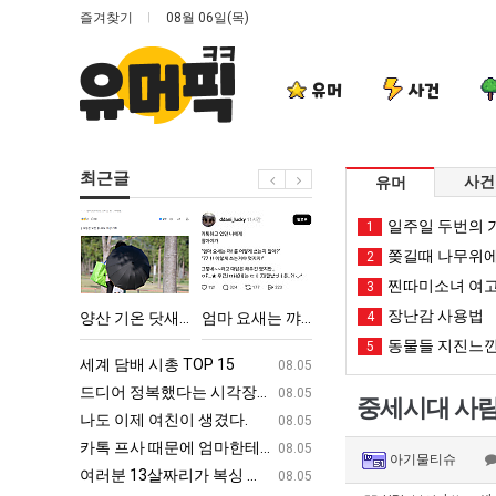
즐겨찾기
08월 06일(목)
유머
사건
최근글
사건
유머
양
엄
망
백
일주일 두번의 기
1
산
마
해
종
쫒길때 나무위에
2
기
요
가
원
찐따미소녀 여고
3
온
새
던
이
장난감 사용법
다고 깝치는데 어떻게 할까요?
양산 기온 닷새째 40도 넘겨…‘최고기온 42도 가능성도’
엄마 요새는 꺄! 를 어떻게 쓰는지 알아?
망해가던 장사를 살려낸 남자의 소울푸드 제육볶음의 위력 ㅋㅋ
4
백종원이 알려주는 
닷
는
장
알
동물들 지진느낀
5
새
꺄!
사
려
ㅋㅋ
세계 담배 시총 TOP 15
퇴사했다!!!!
08.05
08.05
째
를
를
주
업
드디어 정복했다는 시각장애 근황
서울 토박이 안재현 "왜 서울로 독립해
08.05
08.05
중세시대 사람
40
어
살
는
g
나도 이제 여친이 생겼다.
양산 기온 닷새째 40도 넘겨…‘최고기온 42도 가능성
08.05
08.05
도
떻
려
가
카톡 프사 때문에 엄마한테 혼남;;
이번에 아마존이 오픈ai에 75조 투자한
08.05
08.05
아기물티슈
넘
게
낸
장
S
여러분 13살짜리가 복싱 좀 배웠다고 깝치는데 어떻게 할까요?
백종원이 알려주는 가장 최악의 창업과정 .
08.05
08.05