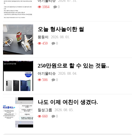
아기물티슈
2026. 07. 31.
1064
0
오늘 형사놀이한 썰
몽둥이
2026. 08. 01.
459
0
250만원으로 할 수 있는 것들..
아기물티슈
2026. 08. 04.
506
0
나도 이제 여친이 생겼다.
칠성그룹
2026. 08. 05.
660
0