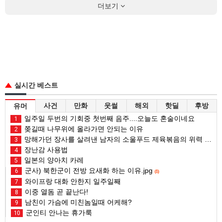
더보기
실시간 베스트
사건
만화
웃썰
해외
핫딜
후방
유머
일주일 두번의 기회중 첫번째 음주....오늘도 혼술이네요
1
쫒길때 나무위에 올라가면 안되는 이유
2
망해가던 장사를 살려낸 남자의 소울푸드 제육볶음의 위력 ㅋㅋ
3
장난감 사용법
4
일본의 양아치 카레
5
군사) 북한군이 전방 요새화 하는 이유.jpg
6
(1)
와이프랑 대화 안한지 일주일째
7
이중 열돔 곧 끝난다!
8
남친이 가슴에 미친놈일때 어케해?
9
군인티 안나는 휴가룩
10