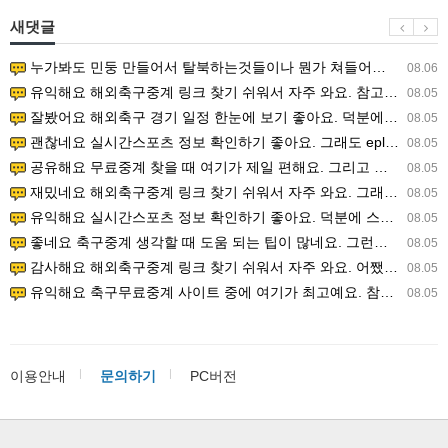
새댓글
누가봐도 민둥 만들어서 탈북하는것들이나 뭔가 쳐들어오는 낌새를 미리 알아차리기 위함이지 저걸 전쟁준비라고 하…
08.06
유익해요 해외축구중계 링크 찾기 쉬워서 자주 와요. 참고로 무료스포츠중계 정보 확인할 때 출처 꼭 체크해요.…
08.05
잘봤어요 해외축구 경기 일정 한눈에 보기 좋아요. 덕분에 epl중계 볼 때 공식 중계 채널 먼저 찾아봐요. …
08.05
괜찮네요 실시간스포츠 정보 확인하기 좋아요. 그래도 epl중계 볼 때 공식 중계 채널 먼저 찾아봐요. 북마크…
08.05
공유해요 무료중계 찾을 때 여기가 제일 편해요. 그리고 무료스포츠중계 정보 확인할 때 출처 꼭 체크해요. 앞…
08.05
재밌네요 해외축구중계 링크 찾기 쉬워서 자주 와요. 그래서 해외축구중계도 정식 서비스로 봐야 안전해요. 다음…
08.05
유익해요 실시간스포츠 정보 확인하기 좋아요. 덕분에 스포츠중계는 합법적인 경로로만 시청하려 해요. 좋은 정보…
08.05
좋네요 축구중계 생각할 때 도움 되는 팁이 많네요. 그런데 해외축구중계도 정식 서비스로 봐야 안전해요. 다음…
08.05
감사해요 해외축구중계 링크 찾기 쉬워서 자주 와요. 어쨌든 축구무료중계도 합법적인 곳에서 봐야 마음 편해요.…
08.05
유익해요 축구무료중계 사이트 중에 여기가 최고예요. 참고로 축구무료중계도 합법적인 곳에서 봐야 마음 편해요.…
08.05
이용안내
문의하기
PC버전