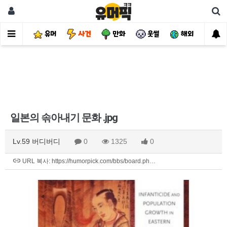
유머
사건
만화
웃썰
해외
핫
일본의 솎아내기 문화 .jpg
Lv.59 버디버디
0
1325
0
URL 복사: https://humorpick.com/bbs/board.ph…