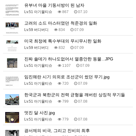
유부녀 마을 기둥서방이 된 남자
Lv.51 아기물티슈
867
07.10
고려의 소드 마스터였던 척준경의 일화
Lv.59 버디버디
834
07.09
미국 최정예 특수부대의 무시무시한 일화
Lv.59 버디버디
832
07.09
진짜 쓸데가 하나도없어서 멸종안한 동물...JPG
Lv.51 아기물티슈
1107
07.09
임진왜란 시기 의외로 조선군이 썼던 무기.jpg
Lv.51 아기물티슈
720
07.09
한국군과 북한군의 전력 균형을 깨버린 상징적 무기들
Lv.51 아기물티슈
799
07.08
멋진 달 사진.jpg
Lv.51 아기물티슈
779
07.08
광서제의 비극, 그리고 진비의 최후