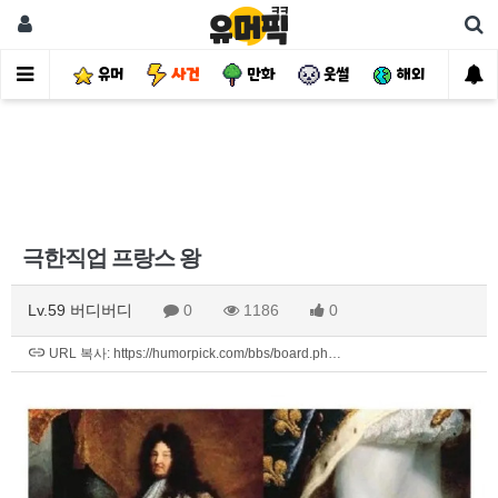
유머
사건
만화
웃썰
해외
핫
극한직업 프랑스 왕
Lv.59 버디버디
0
1186
0
URL 복사: https://humorpick.com/bbs/board.ph…