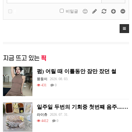
비밀글
지금 뜨고 있는
픽
펌) 어릴 때 이틀동안 잠만 잤던 썰
몽둥이
2026. 08. 03.
431
0
일주일 두번의 기회중 첫번째 음주....오늘도 혼술이네요
라이츄
2026. 07. 31.
4412
0