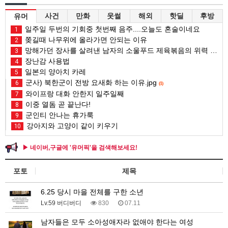
사건
만화
웃썰
해외
핫딜
후방
유머
일주일 두번의 기회중 첫번째 음주....오늘도 혼술이네요
1
쫒길때 나무위에 올라가면 안되는 이유
2
망해가던 장사를 살려낸 남자의 소울푸드 제육볶음의 위력 ㅋㅋ
3
장난감 사용법
4
일본의 양아치 카레
5
군사) 북한군이 전방 요새화 하는 이유.jpg
6
(1)
와이프랑 대화 안한지 일주일째
7
이중 열돔 곧 끝난다!
8
군인티 안나는 휴가룩
9
강아지와 고양이 같이 키우기
10
▶ 네이버,구글에 '유머픽'을 검색해보세요!
포토
제목
6.25 당시 마을 전체를 구한 소년
Lv.59 버디버디
830
07.11
남자들은 모두 소아성애자라 없애야 한다는 여성