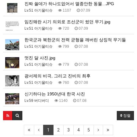
진짜 쓸데가 하나도없어서 멸종안한 동물...JPG
Lv.51 아기물티슈
1107
07.09
임진왜란 시기 의외로 조선군이 썼던 무기.jpg
Lv.51 아기물티슈
720
07.09
한국군과 북한군의 전력 균형을 깨버린 상징적 무기들
Lv.51 아기물티슈
799
07.08
멋진 달 사진.jpg
Lv.51 아기물티슈
779
07.08
광서제의 비극, 그리고 진비의 최후
Lv.51 아기물티슈
760
07.08
신기하다는 1950년대 한국 사진
Lv.59 버디버디
1140
07.08
정렬
1
2
3
4
5