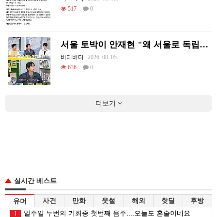
517
0
서울 토박이 안재현 "왜 서울로 독립해?"
버디버디
2026. 08. 05.
636
0
더보기
실시간 베스트
사건
만화
웃썰
해외
핫딜
후방
유머
일주일 두번의 기회중 첫번째 음주....오늘도 혼술이네요
1