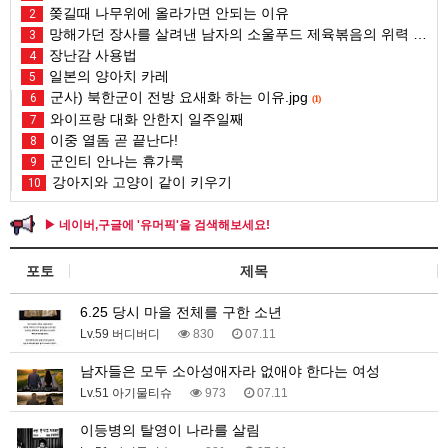
쫒길때 나무위에 올라가면 안되는 이유
2
망해가던 장사를 살려낸 남자의 소울푸드 제육볶음의 위력 ㅋㅋ
3
장난감 사용법
4
일본의 양아치 카레
5
군사) 북한군이 전방 요새화 하는 이유.jpg
6
(1)
와이프랑 대화 안한지 일주일째
7
이중 열돔 곧 끝난다!
8
군인티 안나는 휴가룩
9
강아지와 고양이 같이 키우기
10
▶ 네이버,구글에 '유머픽'을 검색해보세요!
포토
제목
6.25 당시 마을 전체를 구한 소년
Lv.59 버디버디
830
07.11
남자들은 모두 소아성애자라 없애야 한다는 여성
Lv.51 아기물티슈
973
07.11
이등병의 탈영이 나라를 살림