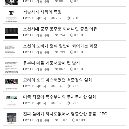
Lv.51 아기물티슈
881
07.11
저승사자 사회의 특징
Lv.59 버디버디
787
07.10
조선시대 공주 옹주로 태어나면 좋은 이유
Lv.51 아기물티슈
754
07.10
조선의 노비가 정식 양반이 되어가는 과정
Lv.51 아기물티슈
799
07.10
유부녀 마을 기둥서방이 된 남자
Lv.51 아기물티슈
867
07.10
고려의 소드 마스터였던 척준경의 일화
Lv.59 버디버디
834
07.09
미국 최정예 특수부대의 무시무시한 일화
Lv.59 버디버디
832
07.09
진짜 쓸데가 하나도없어서 멸종안한 동물...JPG
Lv.51 아기물티슈
1107
07.09