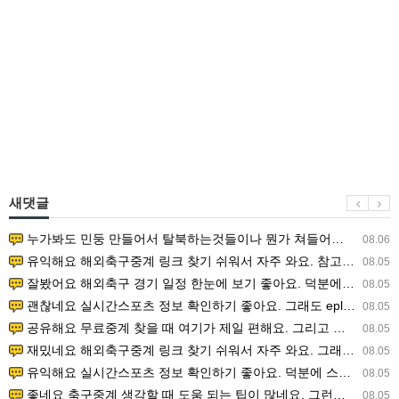
새댓글
누가봐도 민둥 만들어서 탈북하는것들이나 뭔가 쳐들어오는 낌새를 미리 알아차리기 위함이지 저걸 전쟁준비라고 하…
08.06
유익해요 해외축구중계 링크 찾기 쉬워서 자주 와요. 참고로 무료스포츠중계 정보 확인할 때 출처 꼭 체크해요.…
08.05
잘봤어요 해외축구 경기 일정 한눈에 보기 좋아요. 덕분에 epl중계 볼 때 공식 중계 채널 먼저 찾아봐요. …
08.05
괜찮네요 실시간스포츠 정보 확인하기 좋아요. 그래도 epl중계 볼 때 공식 중계 채널 먼저 찾아봐요. 북마크…
08.05
공유해요 무료중계 찾을 때 여기가 제일 편해요. 그리고 무료스포츠중계 정보 확인할 때 출처 꼭 체크해요. 앞…
08.05
재밌네요 해외축구중계 링크 찾기 쉬워서 자주 와요. 그래서 해외축구중계도 정식 서비스로 봐야 안전해요. 다음…
08.05
유익해요 실시간스포츠 정보 확인하기 좋아요. 덕분에 스포츠중계는 합법적인 경로로만 시청하려 해요. 좋은 정보…
08.05
좋네요 축구중계 생각할 때 도움 되는 팁이 많네요. 그런데 해외축구중계도 정식 서비스로 봐야 안전해요. 다음…
08.05