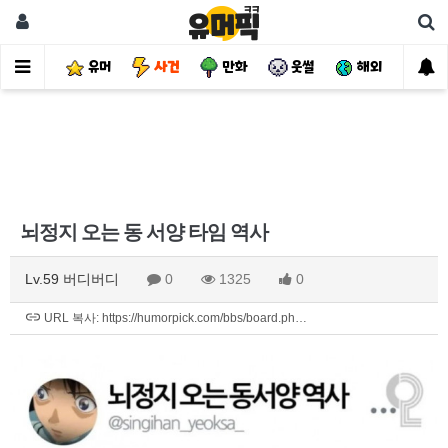
유머
사건
만화
웃썰
해외
핫
뇌정지 오는 동 서양 타임 역사
Lv.59 버디버디
0
1325
0
URL 복사: https://humorpick.com/bbs/board.ph…