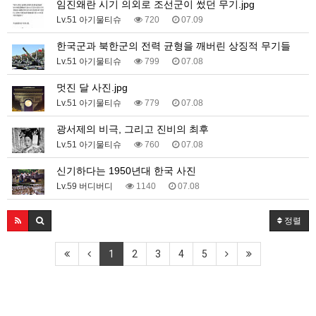
임진왜란 시기 의외로 조선군이 썼던 무기.jpg
Lv.51 아기물티슈
720
07.09
한국군과 북한군의 전력 균형을 깨버린 상징적 무기들
Lv.51 아기물티슈
799
07.08
멋진 달 사진.jpg
Lv.51 아기물티슈
779
07.08
광서제의 비극, 그리고 진비의 최후
Lv.51 아기물티슈
760
07.08
신기하다는 1950년대 한국 사진
Lv.59 버디버디
1140
07.08
정렬
1
2
3
4
5