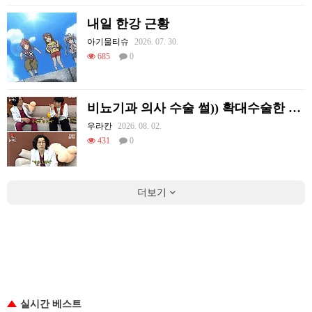
내일 한강 근황
아기물티슈
2026. 07. 30.
685
0
비뇨기과 의사 수술 썰)) 확대수술한 여러 셀럽들
우라칸
2026. 08. 02.
431
0
더보기
실시간 베스트