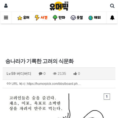
유머
사건
만화
웃썰
해외
핫
송나라가 기록한 고려의 식문화
Lv.59 버디버디
0
2135
0
URL 복사: https://humorpick.com/bbs/board.ph…