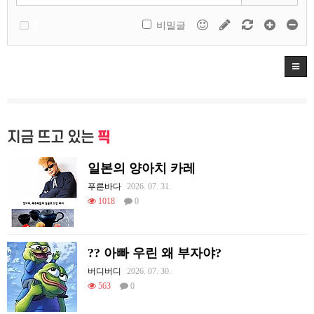
비밀글
지금 뜨고 있는
픽
일본의 양아치 카레
푸른바다
2026. 07. 31.
1018
0
?? 아빠 우린 왜 부자야?
버디버디
2026. 07. 30.
563
0