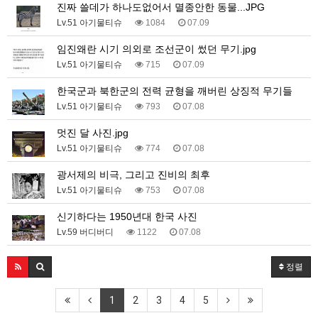
진짜 쓸데가 하나도없어서 멸종안한 동물...JPG
Lv.51 아기물티슈
1084
07.09
임진왜란 시기 의외로 조선군이 썼던 무기.jpg
Lv.51 아기물티슈
715
07.09
한국군과 북한군의 전력 균형을 깨버린 상징적 무기들
Lv.51 아기물티슈
793
07.08
멋진 달 사진.jpg
Lv.51 아기물티슈
774
07.08
광서제의 비극, 그리고 진비의 최후
Lv.51 아기물티슈
753
07.08
신기하다는 1950년대 한국 사진
Lv.59 버디버디
1122
07.08
정렬
1
2
3
4
5