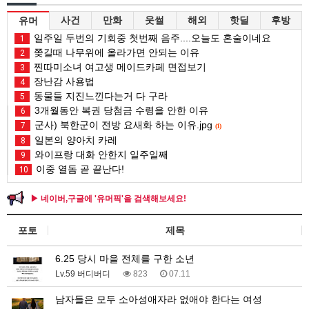
사건
만화
웃썰
해외
핫딜
후방
유머
일주일 두번의 기회중 첫번째 음주....오늘도 혼술이네요
1
쫒길때 나무위에 올라가면 안되는 이유
2
찐따미소녀 여고생 메이드카페 면접보기
3
장난감 사용법
4
동물들 지진느낀다는거 다 구라
5
3개월동안 복권 당첨금 수령을 안한 이유
6
군사) 북한군이 전방 요새화 하는 이유.jpg
7
(1)
일본의 양아치 카레
8
와이프랑 대화 안한지 일주일째
9
이중 열돔 곧 끝난다!
10
▶ 네이버,구글에 '유머픽'을 검색해보세요!
포토
제목
6.25 당시 마을 전체를 구한 소년
Lv.59 버디버디
823
07.11
남자들은 모두 소아성애자라 없애야 한다는 여성