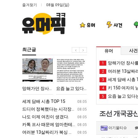
즐겨찾기
08월 09일(일)
유머
사건
최근글
사건
유머
망
요
나
엄
망해가던 장사를
1
해
즘
도
마
여러분 13살짜
2
가
늘
이
요
세계 담배 시총 T
3
던
고
제
새
키 150 여자의 
‘최고기온 42도 가능성도’
망해가던 장사를 살려낸 남자의 소울푸드 제육볶음의 위력 ㅋㅋ
요즘 늘고 있다는 초등학생 등교거부.jpg
나도 이제 여친이 생겼다.
4
엄마 요새는 꺄!
장
있
여
는
요즘 늘고 있다는
5
사
다
친
꺄!
ㅋㅋ
세계 담배 시총 TOP 15
퇴사했다!!!!
08.05
08.05
를
는
이
를
업
드디어 정복했다는 시각장애 근황
서울 토박이 안재현 "왜 서울로 독립해
08.05
08.05
조선 개국공신
살
초
생
어
g
나도 이제 여친이 생겼다.
양산 기온 닷새째 40도 넘겨…‘최고기온 42도 가능성
08.05
08.05
려
등
겼
떻
카톡 프사 때문에 엄마한테 혼남;;
이번에 아마존이 오픈ai에 75조 투자한
08.05
08.05
아기물티슈
낸
학
다.
게
S
여러분 13살짜리가 복싱 좀 배웠다고 깝치는데 어떻게 할까요?
백종원이 알려주는 가장 최악의 창업과정 .
08.05
08.05