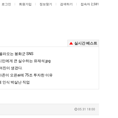
로그인
회원가입
정보찾기
검색하기
접속자 2,581
실시간 베스트
나
엄
올라오는 봉화군 SNS
도
마
민에게 큰 실수하는 유재석.jpg
이
요
여친이 생겼다.
제
새
존이 오픈ai에 75조 투자한 이유
있다는 초등학생 등교거부.jpg
나도 이제 여친이 생겼다.
엄마 요새는 꺄! 를 어떻게 쓰는지 알아?
여
는
 인식 박살난 직업
친
꺄!
5
퇴사했다!!!!
08.05
08.05
이
를
 근황
서울 토박이 안재현 "왜 서울로 독립해?"
08.05
08.05
생
어
다.
양산 기온 닷새째 40도 넘겨…‘최고기온 42도 가능성도’
08.05
08.05
겼
떻
혼남;;
이번에 아마존이 오픈ai에 75조 투자한 이유
08.05
08.05
05.31 18:00
다.
게
할까요?
백종원이 알려주는 가장 최악의 창업과정 .JPG
08.05
08.05