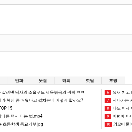
만화
웃썰
해외
핫딜
후방
 살려낸 남자의 소울푸드 제육볶음의 위력 ㅋㅋ
요새 치고 
6
리가 복싱 좀 배웠다고 깝치는데 어떻게 할까요?
지나가는 시
7
OP 15
나도 이제 
8
남다른 택시 타는 법.mp4
이번에 아마
9
 초등학생 등교거부.jpg
외모때문에
10