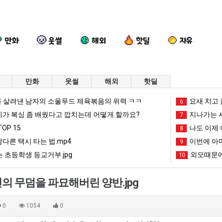
만화
웃썰
해외
핫딜
자유
만화
웃썰
해외
핫딜
외
양
망
요
 살려낸 남자의 소울푸드 제육볶음의 위력 ㅋㅋ
요새 치고 
6
모
산
해
즘
리가 복싱 좀 배웠다고 깝치는데 어떻게 할까요?
지나가는 시
7
때
기
가
늘
OP 15
나도 이제 
8
문
온
던
고
남다른 택시 타는 법.mp4
이번에 아마
 를 어떻게 쓰는지 알아?
외모때문에 인식 박살난 직업
양산 기온 닷새째 40도 넘겨…‘최고기온 42도 가능성도’
망해가던 장사를 살려낸 남자의 소울푸드 제육볶음의 위력 ㅋㅋ
9
요즘 늘고 
에
닷
장
있
 초등학생 등교거부.jpg
외모때문에
10
인
새
사
다
망해가던 장사를 살려낸 남자의 소울푸드 제육볶음의 위력 ㅋㅋ
세계 담배 시총 TOP 1
08.05
08.05
식
째
를
는
?"
외모때문에 인식 박살난 직업
드디어 정복했다는 시각장애
08.05
08.05
의 무덤을 파묘해버린 양반.jpg
박
40
살
초
도’
요즘 늘고 있다는 초등학생 등교거부.jpg
나도 이제 여친이 생겼
08.05
08.05
살
도
려
등
 이유
엄마 요새는 꺄! 를 어떻게 쓰는지 알아?
카톡 프사 때문에 엄마한테 
08.05
08.05
0
1054
0
난
넘
낸
학
JPG
요새 치고 올라오는 봉화군 SNS
여러분 13살짜리가 복싱 좀 배웠다고 깝치는데 어떻게 
08.05
08.05