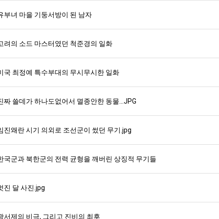
유부녀 마을 기둥서방이 된 남자
고려의 소드 마스터였던 척준경의 일화
미국 최정예 특수부대의 무시무시한 일화
진짜 쓸데가 하나도없어서 멸종안한 동물...JPG
임진왜란 시기 의외로 조선군이 썼던 무기.jpg
한국군과 북한군의 전력 균형을 깨버린 상징적 무기들
멋진 달 사진.jpg
광서제의 비극, 그리고 진비의 최후