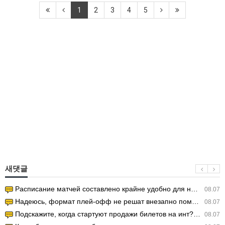
1
2
3
4
5
새댓글
Расписание матчей составлено крайне удобно для нашего часово…
08.07
Надеюсь, формат плей-офф не решат внезапно поменять. https:/…
08.07
Подскажите, когда стартуют продажи билетов на инт? https://g…
08.07