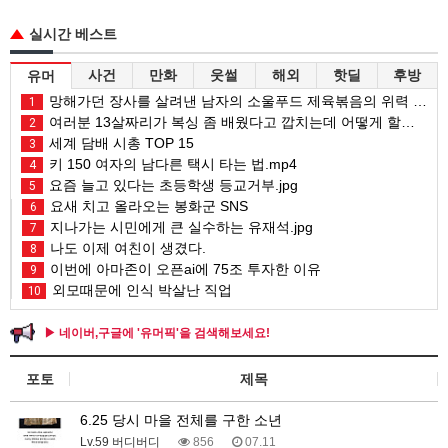
실시간 베스트
사건
만화
웃썰
해외
핫딜
후방
유머
망해가던 장사를 살려낸 남자의 소울푸드 제육볶음의 위력 ㅋㅋ
1
여러분 13살짜리가 복싱 좀 배웠다고 깝치는데 어떻게 할까요?
2
세계 담배 시총 TOP 15
3
키 150 여자의 남다른 택시 타는 법.mp4
4
요즘 늘고 있다는 초등학생 등교거부.jpg
5
요새 치고 올라오는 봉화군 SNS
6
지나가는 시민에게 큰 실수하는 유재석.jpg
7
나도 이제 여친이 생겼다.
8
이번에 아마존이 오픈ai에 75조 투자한 이유
9
외모때문에 인식 박살난 직업
10
▶ 네이버,구글에 '유머픽'을 검색해보세요!
포토
제목
6.25 당시 마을 전체를 구한 소년
Lv.59 버디버디
856
07.11