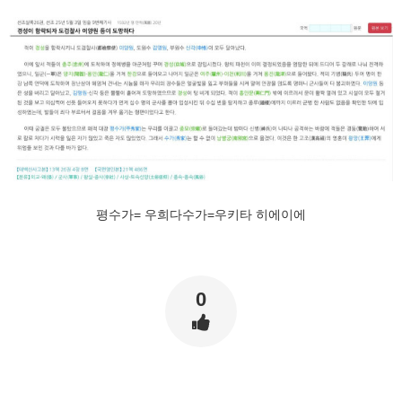
평수가= 우희다수가=우키타 히에이에
0