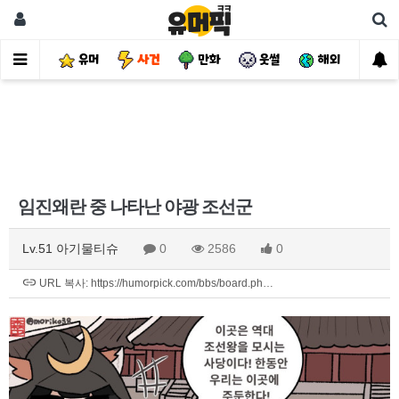
유머
사건
만화
웃썰
해외
핫
임진왜란 중 나타난 야광 조선군
Lv.51 아기물티슈
0
2586
0
URL 복사: https://humorpick.com/bbs/board.ph…