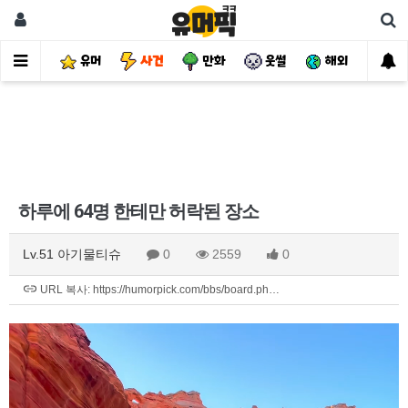
유머
사건
만화
웃썰
해외
핫
하루에 64명 한테만 허락된 장소
Lv.51 아기물티슈
0
2559
0
URL 복사: https://humorpick.com/bbs/board.ph…