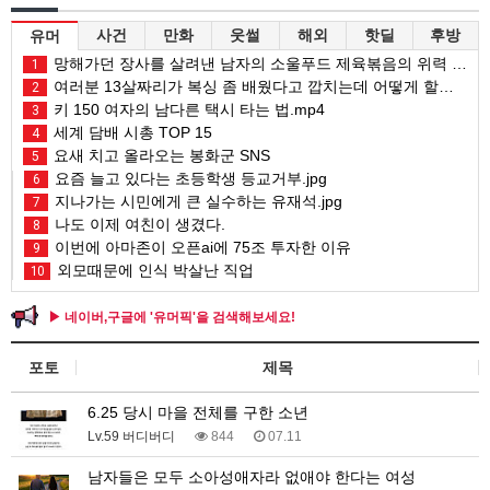
사건
만화
웃썰
해외
핫딜
후방
유머
망해가던 장사를 살려낸 남자의 소울푸드 제육볶음의 위력 ㅋㅋ
1
여러분 13살짜리가 복싱 좀 배웠다고 깝치는데 어떻게 할까요?
2
키 150 여자의 남다른 택시 타는 법.mp4
3
세계 담배 시총 TOP 15
4
요새 치고 올라오는 봉화군 SNS
5
요즘 늘고 있다는 초등학생 등교거부.jpg
6
지나가는 시민에게 큰 실수하는 유재석.jpg
7
나도 이제 여친이 생겼다.
8
이번에 아마존이 오픈ai에 75조 투자한 이유
9
외모때문에 인식 박살난 직업
10
▶ 네이버,구글에 '유머픽'을 검색해보세요!
포토
제목
6.25 당시 마을 전체를 구한 소년
Lv.59 버디버디
844
07.11
남자들은 모두 소아성애자라 없애야 한다는 여성