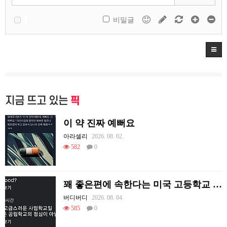
비밀글
지금 뜨고 있는
픽
이 약 진짜 예뻐요
아라셀리
2026. 08. 02.
582
0
꽤 좋은편에 속한다는 미국 고등학교 급식.mp4
버디버디
2026. 08. 04.
585
0