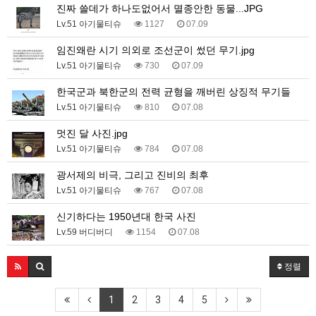
진짜 쓸데가 하나도없어서 멸종안한 동물...JPG
Lv.51 아기물티슈
1127
07.09
임진왜란 시기 의외로 조선군이 썼던 무기.jpg
Lv.51 아기물티슈
730
07.09
한국군과 북한군의 전력 균형을 깨버린 상징적 무기들
Lv.51 아기물티슈
810
07.08
멋진 달 사진.jpg
Lv.51 아기물티슈
784
07.08
광서제의 비극, 그리고 진비의 최후
Lv.51 아기물티슈
767
07.08
신기하다는 1950년대 한국 사진
Lv.59 버디버디
1154
07.08
정렬
1
2
3
4
5