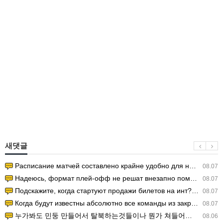
새댓글
Расписание матчей составлено крайне удобно для нашего часово…
08.07
Надеюсь, формат плей-офф не решат внезапно поменять. https:/…
08.07
Подскажите, когда стартуют продажи билетов на инт? https://g…
08.07
Когда будут известны абсолютно все команды из закрытых квали…
08.07
누가봐도 민둥 만들어서 탈북하는것들이나 뭔가 쳐들어오는 낌새를 미리 알아차리기 위함이지 저걸 전쟁준비라고 하…
08.06