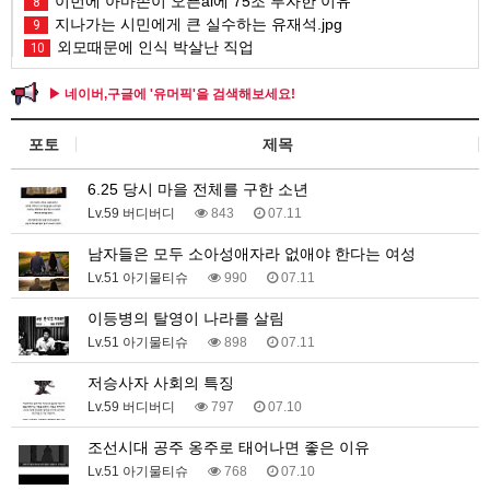
이번에 아마존이 오픈ai에 75조 투자한 이유
8
지나가는 시민에게 큰 실수하는 유재석.jpg
9
외모때문에 인식 박살난 직업
10
▶ 네이버,구글에 '유머픽'을 검색해보세요!
포토
제목
6.25 당시 마을 전체를 구한 소년
Lv.59 버디버디
843
07.11
남자들은 모두 소아성애자라 없애야 한다는 여성
Lv.51 아기물티슈
990
07.11
이등병의 탈영이 나라를 살림
Lv.51 아기물티슈
898
07.11
저승사자 사회의 특징
Lv.59 버디버디
797
07.10
조선시대 공주 옹주로 태어나면 좋은 이유
Lv.51 아기물티슈
768
07.10