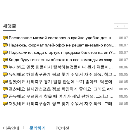
새댓글
Расписание матчей составлено крайне удобно для нашего часово…
08.07
Надеюсь, формат плей-офф не решат внезапно поменять. https:/…
08.07
Подскажите, когда стартуют продажи билетов на инт? https://g…
08.07
Когда будут известны абсолютно все команды из закрытых квали…
08.07
누가봐도 민둥 만들어서 탈북하는것들이나 뭔가 쳐들어오는 낌새를 미리 알아차리기 위함이지 저걸 전쟁준비라고 하…
08.06
유익해요 해외축구중계 링크 찾기 쉬워서 자주 와요. 참고로 무료스포츠중계 정보 확인할 때 출처 꼭 체크해요.…
08.05
잘봤어요 해외축구 경기 일정 한눈에 보기 좋아요. 덕분에 epl중계 볼 때 공식 중계 채널 먼저 찾아봐요. …
08.05
괜찮네요 실시간스포츠 정보 확인하기 좋아요. 그래도 epl중계 볼 때 공식 중계 채널 먼저 찾아봐요. 북마크…
08.05
공유해요 무료중계 찾을 때 여기가 제일 편해요. 그리고 무료스포츠중계 정보 확인할 때 출처 꼭 체크해요. 앞…
08.05
재밌네요 해외축구중계 링크 찾기 쉬워서 자주 와요. 그래서 해외축구중계도 정식 서비스로 봐야 안전해요. 다음…
08.05
이용안내
문의하기
PC버전