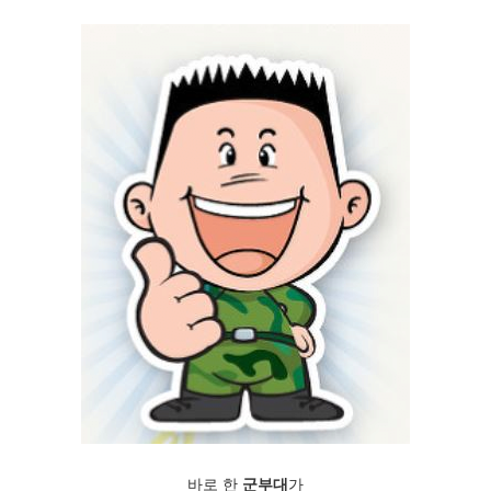
바로 한
군부대
가