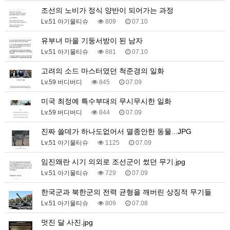
조선의 노비가 정식 양반이 되어가는 과정
Lv.51 아기물티슈
809
07.10
유부녀 마을 기둥서방이 된 남자
Lv.51 아기물티슈
881
07.10
고려의 소드 마스터였던 척준경의 일화
Lv.59 버디버디
845
07.09
미국 최정예 특수부대의 무시무시한 일화
Lv.59 버디버디
844
07.09
진짜 쓸데가 하나도없어서 멸종안한 동물...JPG
Lv.51 아기물티슈
1125
07.09
임진왜란 시기 의외로 조선군이 썼던 무기.jpg
Lv.51 아기물티슈
729
07.09
한국군과 북한군의 전력 균형을 깨버린 상징적 무기들
Lv.51 아기물티슈
809
07.08
멋진 달 사진.jpg