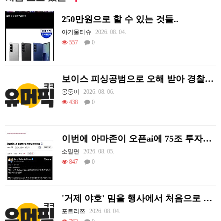
250만원으로 할 수 있는 것들..
아기물티슈
2026. 08. 04.
557
0
보이스 피싱공범으로 오해 받아 경찰이 쫓아왔던 썰.
몽둥이
2026. 08. 06.
438
0
이번에 아마존이 오픈ai에 75조 투자한 이유
소밀면
2026. 08. 05.
847
0
'거제 야호' 밈을 행사에서 처음으로 체감하는 리센느
포트리쯔
2026. 08. 04.