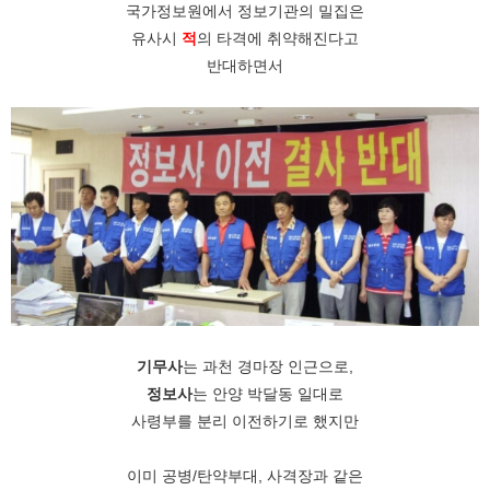
국가정보원에서 정보기관의 밀집은
유사시
적
의 타격에 취약해진다고
반대하면서
기무사
는 과천 경마장 인근으로,
정보사
는 안양 박달동 일대로
사령부를 분리 이전하기로 했지만
이미 공병/탄약부대, 사격장과 같은