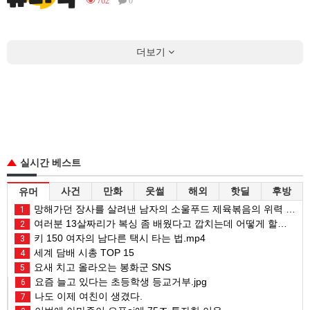
762
0
더보기
실시간 베스트
사건
만화
웃썰
해외
핫딜
후방
유머
망해가던 장사를 살려낸 남자의 소울푸드 제육볶음의 위력 ㅋㅋ
1
여러분 13살짜리가 복싱 좀 배웠다고 깝치는데 어떻게 할까요?
2
키 150 여자의 남다른 택시 타는 법.mp4
3
세계 담배 시총 TOP 15
4
요새 치고 올라오는 봉화군 SNS
5
요즘 늘고 있다는 초등학생 등교거부.jpg
6
나도 이제 여친이 생겼다.
7