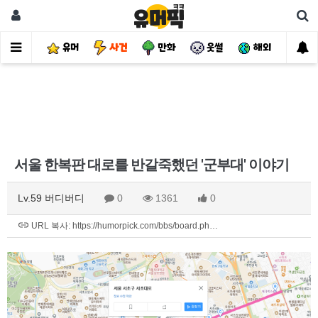
유머
사건
만화
웃썰
해외
핫
서울 한복판 대로를 반갈죽했던 '군부대' 이야기
Lv.59 버디버디
0
1361
0
URL 복사: https://humorpick.com/bbs/board.ph…