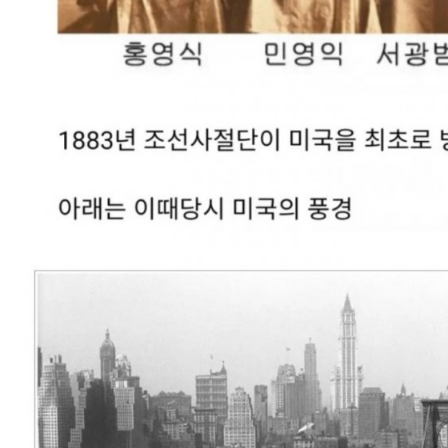
스타벅스 교환권 ·
AD
안내
금액권 매입 안내