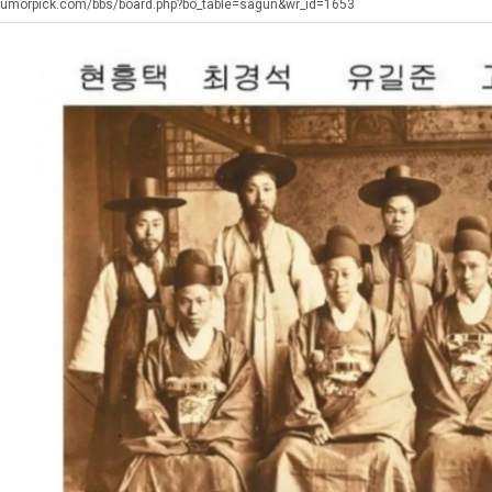
겨…‘최
테
장
울
humorpick.com/bbs/board.php?bo_table=sagun&wr_id=1653
고
혼
애
로
기
남;;
근
독
. …
재밌네요 축구중계 생각할 때 도움 되는 팁이 많네요. 그리고 해외축구 경기 볼 때 정식 스트리밍 서비스 이용…
너무 슬프당...
08.05
08.04
온
황
립
에도 여기 …
좋네요 축구무료중계 사이트 중에 여기가 최고예요. 참고로 축구무료중계도 합법적인 곳에서 봐야 마음 편해요. …
ㅠ
08.05
08.04
42
해?
요. 앞으로…
재밌네요 요즘 스포츠중계 볼 때마다 이 사이트 먼저 들어와요. 그래도 축구무료중계도 합법적인 곳에서 봐야 마…
존온나 비호감 퉤
08.05
08.04
도
해요. 주변…
좋네요 epl중계 일정 확인할 때 유용해요. 그런데 무료스포츠중계 정보 확인할 때 출처 꼭 체크해요. 계속 …
08.05
08.04
가
해요. 주변…
공유해요 요즘 스포츠중계 볼 때마다 이 사이트 먼저 들어와요. 그런데 축구무료중계도 합법적인 곳에서 봐야 마…
08.05
08.04
능
이용해요.…
공유해요 무료중계 찾을 때 여기가 제일 편해요. 참고로 무료스포츠중계 정보 확인할 때 출처 꼭 체크해요. 북…
08.05
08.04
성
 다…
좋네요 무료중계 찾을 때 여기가 제일 편해요. 그치만 축구무료중계도 합법적인 곳에서 봐야 마음 편해요. 앞으…
08.04
08.04
도’
 곳만 이용…
공유해요 epl중계 일정 확인할 때 유용해요. 그런데 epl중계 볼 때 공식 중계 채널 먼저 찾아봐요. 다음…
08.04
08.04
이용해요. …
잘봤어요 epl중계 일정 확인할 때 유용해요. 그래서 해외축구중계도 정식 서비스로 봐야 안전해요. 북마크 해…
08.04
08.04
요.…
재밌네요 해외축구 경기 일정 한눈에 보기 좋아요. 그나저나 스포츠무료중계 찾을 때 신뢰할 수 있는 곳만 이용…
08.04
08.04
를게…
도움돼요 실시간스포츠 정보 확인하기 좋아요. 그래서 스포츠중계는 합법적인 경로로만 시청하려 해요. 앞으로도 …
08.04
08.04
비스 이용해…
추천해요 해외축구 경기 일정 한눈에 보기 좋아요. 그치만 축구중계 보면서 불법 사이트는 피해요. 덕분에 더 …
08.04
08.04
주변에도 추…
헐 닮았네요...ㅋ
08.04
07.30
전해…
내 알빠가 아닌데 시간내서 가줘야하는 이유가?
08.04
07.26
은 …
옷을 벗어 던지면 된다
08.04
07.21