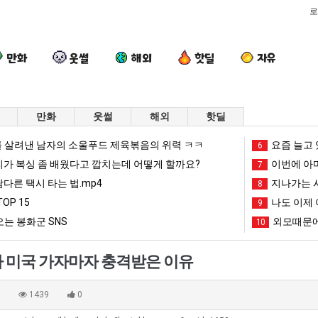
로
만화
웃썰
해외
핫딜
자유
만화
웃썰
해외
핫딜
양
카
드
서
 살려낸 남자의 소울푸드 제육볶음의 위력 ㅋㅋ
요즘 늘고 
6
산
톡
디
울
리가 복싱 좀 배웠다고 깝치는데 어떻게 할까요?
이번에 아마
7
기
프
어
토
남다른 택시 타는 법.mp4
지나가는 시
8
온
사
정
박
OP 15
나도 이제 
 좀 배웠다고 깝치는데 어떻게 할까요?
양산 기온 닷새째 40도 넘겨…‘최고기온 42도 가능성도’
카톡 프사 때문에 엄마한테 혼남;;
드디어 정복했다는 시각장애 근황
9
서울 토박이
닷
때
복
이
는 봉화군 SNS
외모때문에
10
새
문
했
안
망해가던 장사를 살려낸 남자의 소울푸드 제육볶음의 위력 ㅋㅋ
세계 담배 시총 TOP 1
08.05
08.05
째
에
다
재
?"
외모때문에 인식 박살난 직업
드디어 정복했다는 시각장애
08.05
08.05
 미국 가자마자 충격받은 이유
40
엄
는
현
도’
요즘 늘고 있다는 초등학생 등교거부.jpg
나도 이제 여친이 생겼
08.05
08.05
도
마
시
"왜
 이유
엄마 요새는 꺄! 를 어떻게 쓰는지 알아?
카톡 프사 때문에 엄마한테 
08.05
08.05
0
1439
0
넘
한
각
서
JPG
요새 치고 올라오는 봉화군 SNS
여러분 13살짜리가 복싱 좀 배웠다고 깝치는데 어떻게 
08.05
08.05