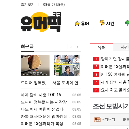
즐겨찾기
08월 07일(금)
유머
사건
최근글
사건
유머
드
서
세
여
망해가던 장사를
1
디
울
계
러
여러분 13살짜
2
어
토
담
분
키 150 여자의 
3
정
박
배
13
세계 담배 시총 T
엄마한테 혼남;;
드디어 정복했다는 시각장애 근황
서울 토박이 안재현 "왜 서울로 독립해?"
세계 담배 시총 TOP 15
4
여러분 13살짜리가 복싱
복
이
시
살
요새 치고 올라오
5
했
안
총
짜
ㅋㅋ
세계 담배 시총 TOP 15
퇴사했다!!!!
08.05
08.05
다
재
TOP
리
업
드디어 정복했다는 시각장애 근황
서울 토박이 안재현 "왜 서울로 독립해
08.05
08.05
조선 보빙사가
는
현
15
가
g
나도 이제 여친이 생겼다.
양산 기온 닷새째 40도 넘겨…‘최고기온 42도 가능성
08.05
08.05
시
"왜
복
카톡 프사 때문에 엄마한테 혼남;;
이번에 아마존이 오픈ai에 75조 투자한
08.05
08.05
버디버디
각
서
싱
S
여러분 13살짜리가 복싱 좀 배웠다고 깝치는데 어떻게 할까요?
백종원이 알려주는 가장 최악의 창업과정 .
08.05
08.05