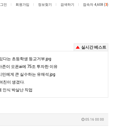
그인
회원가입
정보찾기
검색하기
접속자 4,608 (
3
)
실시간 베스트
세
여
있다는 초등학생 등교거부.jpg
계
러
존이 오픈ai에 75조 투자한 이유
담
분
민에게 큰 실수하는 유재석.jpg
배
13
여친이 생겼다.
 안재현 "왜 서울로 독립해?"
세계 담배 시총 TOP 15
여러분 13살짜리가 복싱 좀 배웠다고 깝치는데 어떻게 할까요?
시
살
 인식 박살난 직업
총
짜
5
퇴사했다!!!!
08.05
08.05
TOP
리
 근황
서울 토박이 안재현 "왜 서울로 독립해?"
08.05
08.05
15
가
다.
양산 기온 닷새째 40도 넘겨…‘최고기온 42도 가능성도’
08.05
08.05
복
혼남;;
이번에 아마존이 오픈ai에 75조 투자한 이유
08.05
08.05
05.16 00:00
싱
할까요?
백종원이 알려주는 가장 최악의 창업과정 .JPG
08.05
08.05