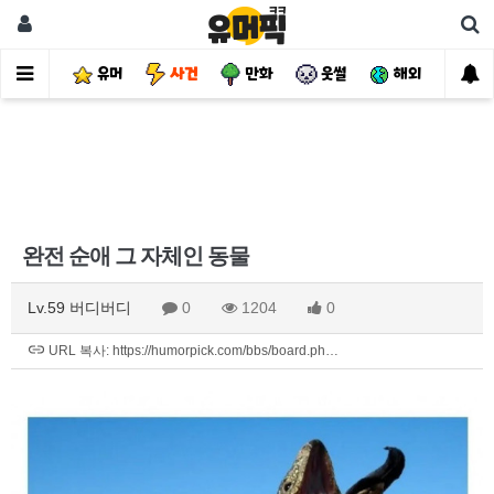
유머
사건
만화
웃썰
해외
핫
완전 순애 그 자체인 동물
Lv.59 버디버디
0
1204
0
URL 복사: https://humorpick.com/bbs/board.ph…