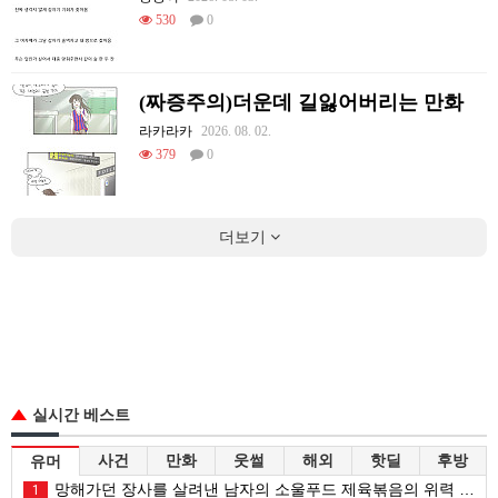
530
0
(짜증주의)더운데 길잃어버리는 만화
라카라카
2026. 08. 02.
379
0
더보기
실시간 베스트
사건
만화
웃썰
해외
핫딜
후방
유머
망해가던 장사를 살려낸 남자의 소울푸드 제육볶음의 위력 ㅋㅋ
1