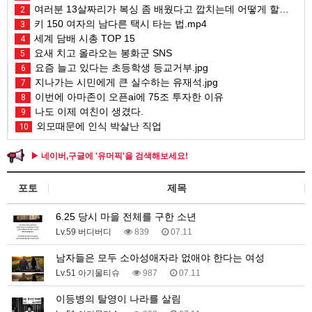
여러분 13살짜리가 복싱 좀 배웠다고 깝치는데 어떻게 할까요?
2
키 150 여자의 남다른 택시 타는 법.mp4
3
세계 담배 시총 TOP 15
4
요새 치고 올라오는 봉화군 SNS
5
요즘 늘고 있다는 초등학생 등교거부.jpg
6
지나가는 시민에게 큰 실수하는 유재석.jpg
7
이번에 아마존이 오픈ai에 75조 투자한 이유
8
나도 이제 여친이 생겼다.
9
외모때문에 인식 박살난 직업
10
▶ 네이버,구글에 '유머픽'을 검색해보세요!
포토
제목
6.25 당시 마을 전체를 구한 소년
Lv.59 버디버디
839
07.11
남자들은 모두 소아성애자라 없애야 한다는 여성
Lv.51 아기물티슈
987
07.11
이등병의 탈영이 나라를 살림