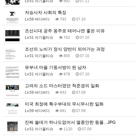
Lv.51 아기물티슈
892
07.11
저승사자 사회의 특징
Lv.59 버디버디
792
07.10
조선시대 공주 옹주로 태어나면 좋은 이유
Lv.51 아기물티슈
762
07.10
조선의 노비가 정식 양반이 되어가는 과정
Lv.51 아기물티슈
805
07.10
유부녀 마을 기둥서방이 된 남자
Lv.51 아기물티슈
878
07.10
고려의 소드 마스터였던 척준경의 일화
Lv.59 버디버디
842
07.09
미국 최정예 특수부대의 무시무시한 일화
Lv.59 버디버디
841
07.09
진짜 쓸데가 하나도없어서 멸종안한 동물...JPG
Lv.51 아기물티슈
1120
07.09