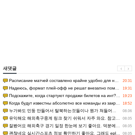
새댓글
Расписание матчей составлено крайне удобно для нашего часово…
20:31
Надеюсь, формат плей-офф не решат внезапно поменять. https:/…
19:31
Подскажите, когда стартуют продажи билетов на инт? https://g…
19:23
Когда будут известны абсолютно все команды из закрытых квали…
18:52
누가봐도 민둥 만들어서 탈북하는것들이나 뭔가 쳐들어오는 낌새를 미리 알아차리기 위함이지 저걸 전쟁준비라고 하…
08.06
유익해요 해외축구중계 링크 찾기 쉬워서 자주 와요. 참고로 무료스포츠중계 정보 확인할 때 출처 꼭 체크해요.…
08.05
잘봤어요 해외축구 경기 일정 한눈에 보기 좋아요. 덕분에 epl중계 볼 때 공식 중계 채널 먼저 찾아봐요. …
08.05
괜찮네요 실시간스포츠 정보 확인하기 좋아요. 그래도 epl중계 볼 때 공식 중계 채널 먼저 찾아봐요. 북마크…
08.05