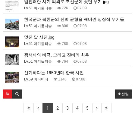
임진왜란 시기 의외로 조선군이 썼던 무기.jpg
Lv.51 아기물티슈
726
07.09
한국군과 북한군의 전력 균형을 깨버린 상징적 무기들
Lv.51 아기물티슈
806
07.08
멋진 달 사진.jpg
Lv.51 아기물티슈
780
07.08
광서제의 비극, 그리고 진비의 최후
Lv.51 아기물티슈
764
07.08
신기하다는 1950년대 한국 사진
Lv.59 버디버디
1148
07.08
정렬
1
2
3
4
5