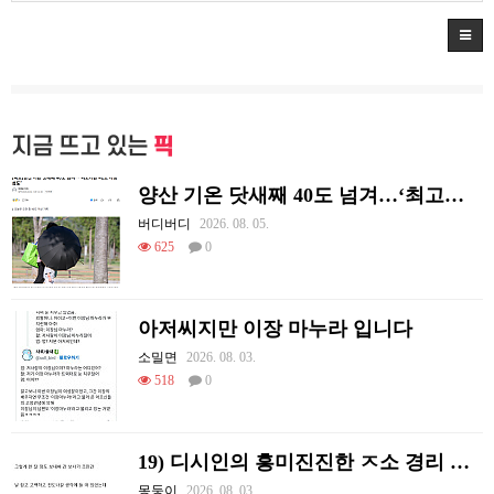
지금 뜨고 있는
픽
양산 기온 닷새째 40도 넘겨…‘최고기온 42도 가능성도’
버디버디
2026. 08. 05.
625
0
아저씨지만 이장 마누라 입니다
소밀면
2026. 08. 03.
518
0
19) 디시인의 흥미진진한 ㅈ소 경리 ㄸ먹은 썰
몽둥이
2026. 08. 03.