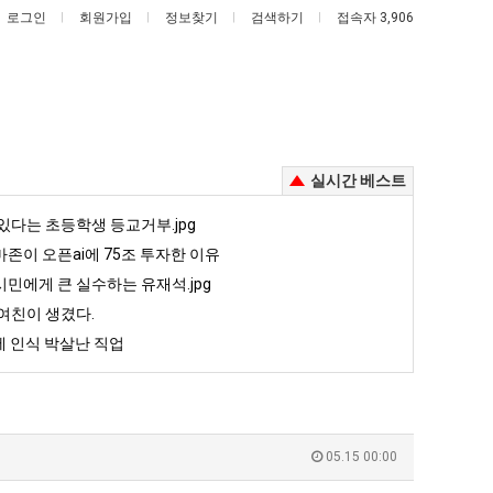
로그인
회원가입
정보찾기
검색하기
접속자 3,906
실시간 베스트
퇴
엄
있다는 초등학생 등교거부.jpg
사
마
존이 오픈ai에 75조 투자한 이유
했
요
민에게 큰 실수하는 유재석.jpg
다!!!!
새
여친이 생겼다.
존이 오픈ai에 75조 투자한 이유
퇴사했다!!!!
엄마 요새는 꺄! 를 어떻게 쓰는지 알아?
는
 인식 박살난 직업
꺄!
5
퇴사했다!!!!
08.05
08.05
를
 근황
서울 토박이 안재현 "왜 서울로 독립해?"
08.05
08.05
어
다.
양산 기온 닷새째 40도 넘겨…‘최고기온 42도 가능성도’
08.05
08.05
떻
혼남;;
이번에 아마존이 오픈ai에 75조 투자한 이유
08.05
08.05
05.15 00:00
게
할까요?
백종원이 알려주는 가장 최악의 창업과정 .JPG
08.05
08.05