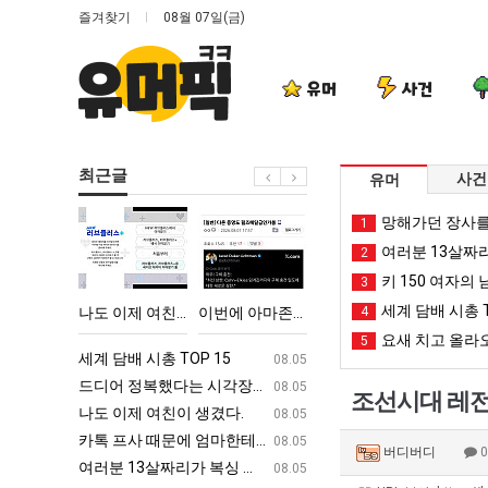
즐겨찾기
08월 07일(금)
유머
사건
최근글
사건
유머
나
이
퇴
엄
망해가던 장사를
1
도
번
사
마
여러분 13살짜
2
이
에
했
요
키 150 여자의 
3
제
아
다!!!!
새
세계 담배 시총 T
 박살난 직업
나도 이제 여친이 생겼다.
이번에 아마존이 오픈ai에 75조 투자한 이유
퇴사했다!!!!
4
엄마 요새는 꺄!
여
마
는
요새 치고 올라오
5
친
존
꺄!
ㅋㅋ
세계 담배 시총 TOP 15
퇴사했다!!!!
08.05
08.05
이
이
를
업
드디어 정복했다는 시각장애 근황
서울 토박이 안재현 "왜 서울로 독립해
08.05
08.05
조선시대 레전
생
오
어
g
나도 이제 여친이 생겼다.
양산 기온 닷새째 40도 넘겨…‘최고기온 42도 가능성
08.05
08.05
겼
픈
떻
카톡 프사 때문에 엄마한테 혼남;;
이번에 아마존이 오픈ai에 75조 투자한
08.05
08.05
버디버디
다.
ai
게
S
여러분 13살짜리가 복싱 좀 배웠다고 깝치는데 어떻게 할까요?
백종원이 알려주는 가장 최악의 창업과정 .
08.05
08.05