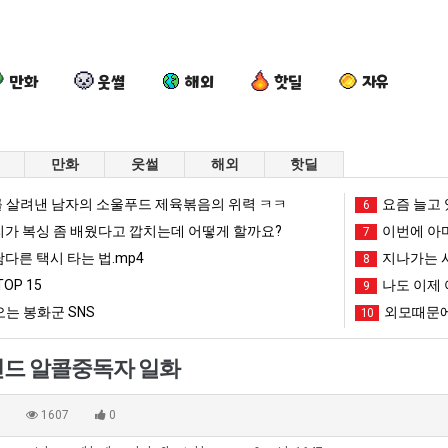
만화
웃썰
해외
핫딜
자유
만화
웃썰
해외
핫딜
드
외
나
이
 살려낸 남자의 소울푸드 제육볶음의 위력 ㅋㅋ
요즘 늘고 
6
디
모
도
번
리가 복싱 좀 배웠다고 깝치는데 어떻게 할까요?
이번에 아마
7
어
때
이
에
남다른 택시 타는 법.mp4
지나가는 시
8
정
문
제
아
OP 15
나도 이제 
 를 어떻게 쓰는지 알아?
드디어 정복했다는 시각장애 근황
외모때문에 인식 박살난 직업
나도 이제 여친이 생겼다.
9
이번에 아마
복
에
여
마
는 봉화군 SNS
외모때문에
10
했
인
친
존
망해가던 장사를 살려낸 남자의 소울푸드 제육볶음의 위력 ㅋㅋ
세계 담배 시총 TOP 1
08.05
08.05
다
식
이
이
?"
외모때문에 인식 박살난 직업
드디어 정복했다는 시각장애
08.05
08.05
드 알콜중독자 일화
는
박
생
오
도’
요즘 늘고 있다는 초등학생 등교거부.jpg
나도 이제 여친이 생겼
08.05
08.05
시
살
겼
픈
 이유
엄마 요새는 꺄! 를 어떻게 쓰는지 알아?
카톡 프사 때문에 엄마한테 
08.05
08.05
0
1607
0
각
난
다.
ai
JPG
요새 치고 올라오는 봉화군 SNS
여러분 13살짜리가 복싱 좀 배웠다고 깝치는데 어떻게 
08.05
08.05