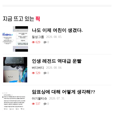
지금 뜨고 있는
픽
나도 이제 여친이 생겼다.
칠성그룹
2026. 08. 05.
629
0
인생 레전드 역대급 운빨
버디버디
2026. 08. 04.
529
0
암표상에 대해 어떻게 생각해??
아기물티슈
2026. 07. 31.
537
0