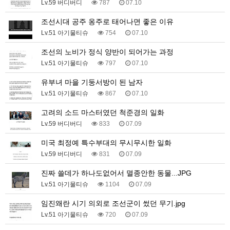
Lv.59 버디버디
787
07.10
조선시대 공주 옹주로 태어나면 좋은 이유
Lv.51 아기물티슈
754
07.10
조선의 노비가 정식 양반이 되어가는 과정
Lv.51 아기물티슈
797
07.10
유부녀 마을 기둥서방이 된 남자
Lv.51 아기물티슈
867
07.10
고려의 소드 마스터였던 척준경의 일화
Lv.59 버디버디
833
07.09
미국 최정예 특수부대의 무시무시한 일화
Lv.59 버디버디
831
07.09
진짜 쓸데가 하나도없어서 멸종안한 동물...JPG
Lv.51 아기물티슈
1104
07.09
임진왜란 시기 의외로 조선군이 썼던 무기.jpg
Lv.51 아기물티슈
720
07.09