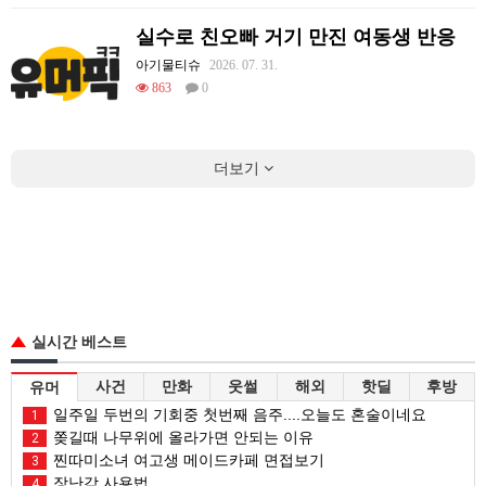
실수로 친오빠 거기 만진 여동생 반응
아기물티슈
2026. 07. 31.
863
0
더보기
실시간 베스트
사건
만화
웃썰
해외
핫딜
후방
유머
일주일 두번의 기회중 첫번째 음주....오늘도 혼술이네요
1
쫒길때 나무위에 올라가면 안되는 이유
2
찐따미소녀 여고생 메이드카페 면접보기
3
장난감 사용법
4