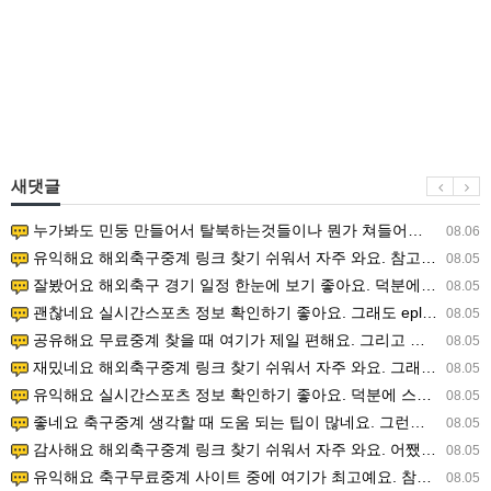
새댓글
누가봐도 민둥 만들어서 탈북하는것들이나 뭔가 쳐들어오는 낌새를 미리 알아차리기 위함이지 저걸 전쟁준비라고 하…
08.06
유익해요 해외축구중계 링크 찾기 쉬워서 자주 와요. 참고로 무료스포츠중계 정보 확인할 때 출처 꼭 체크해요.…
08.05
잘봤어요 해외축구 경기 일정 한눈에 보기 좋아요. 덕분에 epl중계 볼 때 공식 중계 채널 먼저 찾아봐요. …
08.05
괜찮네요 실시간스포츠 정보 확인하기 좋아요. 그래도 epl중계 볼 때 공식 중계 채널 먼저 찾아봐요. 북마크…
08.05
공유해요 무료중계 찾을 때 여기가 제일 편해요. 그리고 무료스포츠중계 정보 확인할 때 출처 꼭 체크해요. 앞…
08.05
재밌네요 해외축구중계 링크 찾기 쉬워서 자주 와요. 그래서 해외축구중계도 정식 서비스로 봐야 안전해요. 다음…
08.05
유익해요 실시간스포츠 정보 확인하기 좋아요. 덕분에 스포츠중계는 합법적인 경로로만 시청하려 해요. 좋은 정보…
08.05
좋네요 축구중계 생각할 때 도움 되는 팁이 많네요. 그런데 해외축구중계도 정식 서비스로 봐야 안전해요. 다음…
08.05
감사해요 해외축구중계 링크 찾기 쉬워서 자주 와요. 어쨌든 축구무료중계도 합법적인 곳에서 봐야 마음 편해요.…
08.05
유익해요 축구무료중계 사이트 중에 여기가 최고예요. 참고로 축구무료중계도 합법적인 곳에서 봐야 마음 편해요.…
08.05