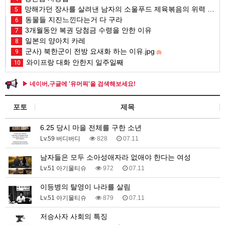
망해가던 장사를 살려낸 남자의 소울푸드 제육볶음의 위력 ㅋㅋ
5
동물들 지진느낀다는거 다 구라
6
3개월동안 복권 당첨금 수령을 안한 이유
7
일본의 양아치 카레
8
군사) 북한군이 전방 요새화 하는 이유.jpg
9
(1)
와이프랑 대화 안한지 일주일째
10
▶ 네이버,구글에 '유머픽'을 검색해보세요!
포토
제목
6.25 당시 마을 전체를 구한 소년
Lv.59 버디버디
828
07.11
남자들은 모두 소아성애자라 없애야 한다는 여성
Lv.51 아기물티슈
972
07.11
이등병의 탈영이 나라를 살림
Lv.51 아기물티슈
879
07.11
저승사자 사회의 특징