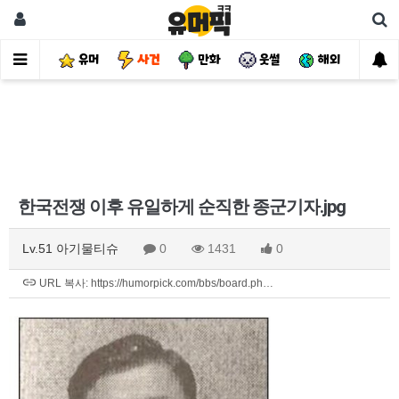
유머
사건
만화
웃썰
해외
핫
한국전쟁 이후 유일하게 순직한 종군기자.jpg
Lv.51 아기물티슈
0
1431
0
URL 복사: https://humorpick.com/bbs/board.ph…