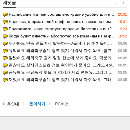
새댓글
Расписание матчей составлено крайне удобно для нашего часово…
20:31
Надеюсь, формат плей-офф не решат внезапно поменять. https:/…
19:31
Подскажите, когда стартуют продажи билетов на инт? https://g…
19:23
Когда будут известны абсолютно все команды из закрытых квали…
18:52
누가봐도 민둥 만들어서 탈북하는것들이나 뭔가 쳐들어오는 낌새를 미리 알아차리기 위함이지 저걸 전쟁준비라고 하…
08.06
유익해요 해외축구중계 링크 찾기 쉬워서 자주 와요. 참고로 무료스포츠중계 정보 확인할 때 출처 꼭 체크해요.…
08.05
잘봤어요 해외축구 경기 일정 한눈에 보기 좋아요. 덕분에 epl중계 볼 때 공식 중계 채널 먼저 찾아봐요. …
08.05
괜찮네요 실시간스포츠 정보 확인하기 좋아요. 그래도 epl중계 볼 때 공식 중계 채널 먼저 찾아봐요. 북마크…
08.05
공유해요 무료중계 찾을 때 여기가 제일 편해요. 그리고 무료스포츠중계 정보 확인할 때 출처 꼭 체크해요. 앞…
08.05
재밌네요 해외축구중계 링크 찾기 쉬워서 자주 와요. 그래서 해외축구중계도 정식 서비스로 봐야 안전해요. 다음…
08.05
이용안내
문의하기
PC버전