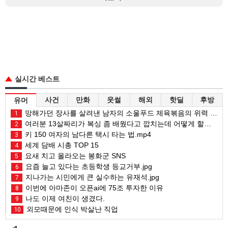
실시간 베스트
사건
만화
웃썰
해외
핫딜
후방
유머
망해가던 장사를 살려낸 남자의 소울푸드 제육볶음의 위력 ㅋㅋ
1
여러분 13살짜리가 복싱 좀 배웠다고 깝치는데 어떻게 할까요?
2
키 150 여자의 남다른 택시 타는 법.mp4
3
세계 담배 시총 TOP 15
4
요새 치고 올라오는 봉화군 SNS
5
요즘 늘고 있다는 초등학생 등교거부.jpg
6
지나가는 시민에게 큰 실수하는 유재석.jpg
7
이번에 아마존이 오픈ai에 75조 투자한 이유
8
나도 이제 여친이 생겼다.
9
외모때문에 인식 박살난 직업
10