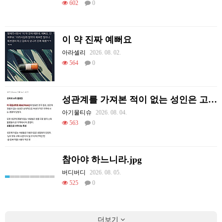
602
0
이 약 진짜 예뻐요
아라셀리
2026. 08. 02.
564
0
성관계를 가져본 적이 없는 성인은 고작 1%다
아기물티슈
2026. 08. 04.
563
0
참아야 하느니라.jpg
버디버디
2026. 08. 05.
525
0
더보기