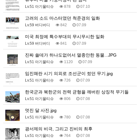
Lv.51 아기물티슈
878
07.10
고려의 소드 마스터였던 척준경의 일화
Lv.59 버디버디
842
07.09
미국 최정예 특수부대의 무시무시한 일화
Lv.59 버디버디
841
07.09
진짜 쓸데가 하나도없어서 멸종안한 동물...JPG
Lv.51 아기물티슈
1120
07.09
임진왜란 시기 의외로 조선군이 썼던 무기.jpg
Lv.51 아기물티슈
726
07.09
한국군과 북한군의 전력 균형을 깨버린 상징적 무기들
Lv.51 아기물티슈
806
07.08
멋진 달 사진.jpg
Lv.51 아기물티슈
780
07.08
광서제의 비극, 그리고 진비의 최후
Lv.51 아기물티슈
764
07.08