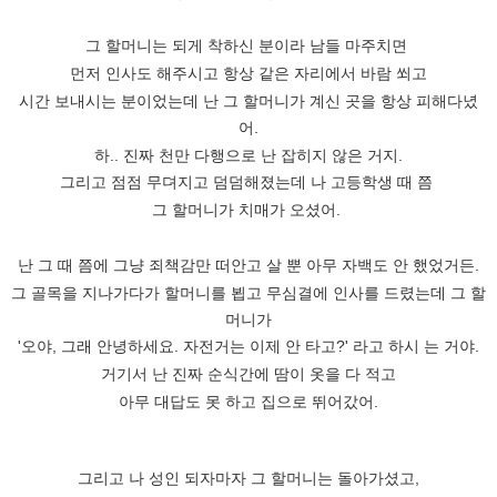
그 할머니는 되게 착하신 분이라 남들 마주치면
먼저 인사도 해주시고 항상 같은 자리에서 바람 쐬고
시간 보내시는 분이었는데 난 그 할머니가 계신 곳을 항상 피해다녔
어.
하.. 진짜 천만 다행으로 난 잡히지 않은 거지.
그리고 점점 무뎌지고 덤덤해졌는데 나 고등학생 때 쯤
그 할머니가 치매가 오셨어.
난 그 때 쯤에 그냥 죄책감만 떠안고 살 뿐 아무 자백도 안 했었거든.
그 골목을 지나가다가 할머니를 뵙고 무심결에 인사를 드렸는데 그 할
머니가
'오야, 그래 안녕하세요. 자전거는 이제 안 타고?' 라고 하시 는 거야.
거기서 난 진짜 순식간에 땀이 옷을 다 적고
아무 대답도 못 하고 집으로 뛰어갔어.
그리고 나 성인 되자마자 그 할머니는 돌아가셨고,