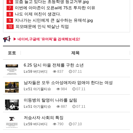
요즘 늘고 있다는 초등학생 등교거부.jpg
6
이번에 아마존이 오픈ai에 75조 투자한 이유
7
나도 이제 여친이 생겼다.
8
지나가는 시민에게 큰 실수하는 유재석.jpg
9
외모때문에 인식 박살난 직업
10
▶ 네이버,구글에 '유머픽'을 검색해보세요!
포토
제목
6.25 당시 마을 전체를 구한 소년
Lv.59 버디버디
837
07.11
남자들은 모두 소아성애자라 없애야 한다는 여성
Lv.51 아기물티슈
984
07.11
이등병의 탈영이 나라를 살림
Lv.51 아기물티슈
887
07.11
저승사자 사회의 특징
Lv.59 버디버디
790
07.10