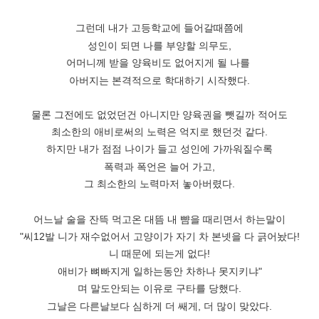
그런데 내가 고등학교에 들어갈때쯤에
성인이 되면 나를 부양할 의무도,
어머니께 받을 양육비도 없어지게 될 나를
아버지는 본격적으로 학대하기 시작했다.
물론 그전에도 없었던건 아니지만 양육권을 뺏길까 적어도
최소한의 애비로써의 노력은 억지로 했던것 같다.
하지만 내가 점점 나이가 들고 성인에 가까워질수록
폭력과 폭언은 늘어 가고,
그 최소한의 노력마저 놓아버렸다.
어느날 술을 잔뜩 먹고온 대뜸 내 뺨을 때리면서 하는말이
"씨12발 니가 재수없어서 고양이가 자기 차 본넷을 다 긁어놨다!
니 때문에 되는게 없다!
애비가 뼈빠지게 일하는동안 차하나 못지키냐"
며 말도안되는 이유로 구타를 당했다.
그날은 다른날보다 심하게 더 쌔게, 더 많이 맞았다.