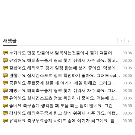
새댓글
누가봐도 민둥 만들어서 탈북하는것들이나 뭔가 쳐들어오는 낌새를 미리 알아차리기 위함이지 저걸 전쟁준비라고 하…
08.06
유익해요 해외축구중계 링크 찾기 쉬워서 자주 와요. 참고로 무료스포츠중계 정보 확인할 때 출처 꼭 체크해요.…
08.05
잘봤어요 해외축구 경기 일정 한눈에 보기 좋아요. 덕분에 epl중계 볼 때 공식 중계 채널 먼저 찾아봐요. …
08.05
괜찮네요 실시간스포츠 정보 확인하기 좋아요. 그래도 epl중계 볼 때 공식 중계 채널 먼저 찾아봐요. 북마크…
08.05
공유해요 무료중계 찾을 때 여기가 제일 편해요. 그리고 무료스포츠중계 정보 확인할 때 출처 꼭 체크해요. 앞…
08.05
재밌네요 해외축구중계 링크 찾기 쉬워서 자주 와요. 그래서 해외축구중계도 정식 서비스로 봐야 안전해요. 다음…
08.05
유익해요 실시간스포츠 정보 확인하기 좋아요. 덕분에 스포츠중계는 합법적인 경로로만 시청하려 해요. 좋은 정보…
08.05
좋네요 축구중계 생각할 때 도움 되는 팁이 많네요. 그런데 해외축구중계도 정식 서비스로 봐야 안전해요. 다음…
08.05
감사해요 해외축구중계 링크 찾기 쉬워서 자주 와요. 어쨌든 축구무료중계도 합법적인 곳에서 봐야 마음 편해요.…
08.05
유익해요 축구무료중계 사이트 중에 여기가 최고예요. 참고로 축구무료중계도 합법적인 곳에서 봐야 마음 편해요.…
08.05