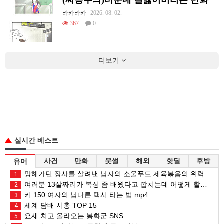
라카라카
2026. 08. 02.
367
0
더보기
실시간 베스트
사건
만화
웃썰
해외
핫딜
후방
유머
망해가던 장사를 살려낸 남자의 소울푸드 제육볶음의 위력 ㅋㅋ
1
여러분 13살짜리가 복싱 좀 배웠다고 깝치는데 어떻게 할까요?
2
키 150 여자의 남다른 택시 타는 법.mp4
3
세계 담배 시총 TOP 15
4
요새 치고 올라오는 봉화군 SNS
5