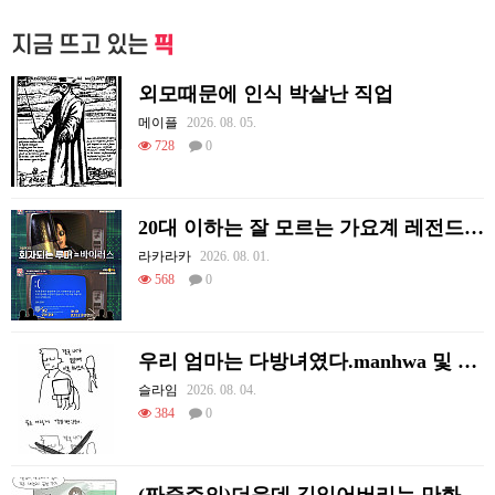
지금 뜨고 있는
픽
외모때문에 인식 박살난 직업
메이플
2026. 08. 05.
728
0
20대 이하는 잘 모르는 가요계 레전드 썰
라카라카
2026. 08. 01.
568
0
우리 엄마는 다방녀였다.manhwa 및 후기
슬라임
2026. 08. 04.
384
0
(짜증주의)더운데 길잃어버리는 만화