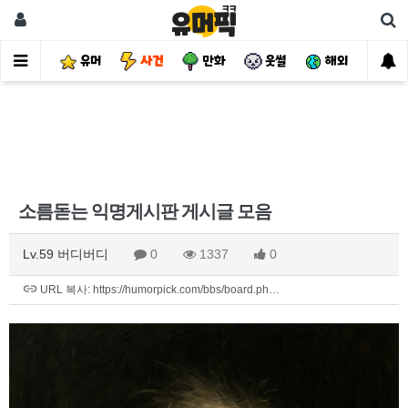
유머
사건
만화
웃썰
해외
핫
소름돋는 익명게시판 게시글 모음
Lv.59 버디버디
0
1337
0
URL 복사: https://humorpick.com/bbs/board.ph…