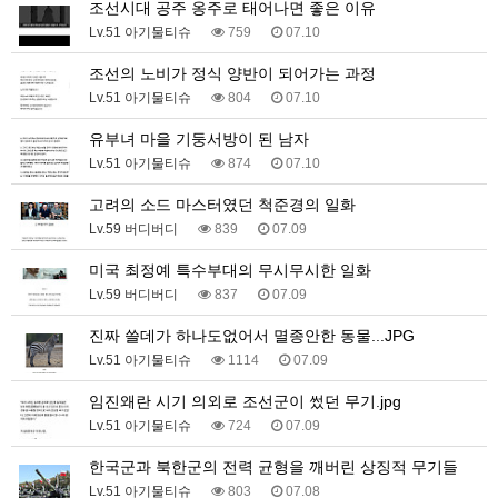
조선시대 공주 옹주로 태어나면 좋은 이유
Lv.51 아기물티슈
759
07.10
조선의 노비가 정식 양반이 되어가는 과정
Lv.51 아기물티슈
804
07.10
유부녀 마을 기둥서방이 된 남자
Lv.51 아기물티슈
874
07.10
고려의 소드 마스터였던 척준경의 일화
Lv.59 버디버디
839
07.09
미국 최정예 특수부대의 무시무시한 일화
Lv.59 버디버디
837
07.09
진짜 쓸데가 하나도없어서 멸종안한 동물...JPG
Lv.51 아기물티슈
1114
07.09
임진왜란 시기 의외로 조선군이 썼던 무기.jpg
Lv.51 아기물티슈
724
07.09
한국군과 북한군의 전력 균형을 깨버린 상징적 무기들
Lv.51 아기물티슈
803
07.08