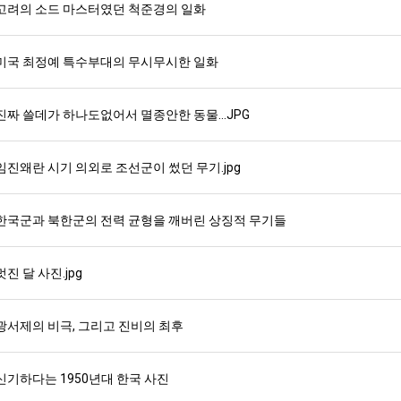
고려의 소드 마스터였던 척준경의 일화
미국 최정예 특수부대의 무시무시한 일화
진짜 쓸데가 하나도없어서 멸종안한 동물...JPG
임진왜란 시기 의외로 조선군이 썼던 무기.jpg
한국군과 북한군의 전력 균형을 깨버린 상징적 무기들
멋진 달 사진.jpg
광서제의 비극, 그리고 진비의 최후
신기하다는 1950년대 한국 사진