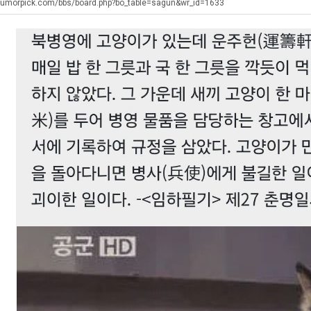
최
남
군
humorpick.com/bbs/board.php?bo_table=sagun&wr_id=1633
자
SN
의
. …
재밌네요 축구중계 생각할 때 도움 되는 팁이 많네요. 그리고 해외축구 경기 볼 때 정식 스트리밍 서비스 이용…
너무 슬프당...
08.05
08.04
소
에도 여기 …
좋네요 축구무료중계 사이트 중에 여기가 최고예요. 참고로 축구무료중계도 합법적인 곳에서 봐야 마음 편해요. …
ㅠ
08.05
08.04
울
요. 앞으로…
재밌네요 요즘 스포츠중계 볼 때마다 이 사이트 먼저 들어와요. 그래도 축구무료중계도 합법적인 곳에서 봐야 마…
존온나 비호감 퉤
08.05
08.04
푸
해요. 주변…
좋네요 epl중계 일정 확인할 때 유용해요. 그런데 무료스포츠중계 정보 확인할 때 출처 꼭 체크해요. 계속 …
08.05
08.04
드
해요. 주변…
공유해요 요즘 스포츠중계 볼 때마다 이 사이트 먼저 들어와요. 그런데 축구무료중계도 합법적인 곳에서 봐야 마…
08.05
08.04
제
이용해요.…
공유해요 무료중계 찾을 때 여기가 제일 편해요. 참고로 무료스포츠중계 정보 확인할 때 출처 꼭 체크해요. 북…
08.05
08.04
육
 다…
좋네요 무료중계 찾을 때 여기가 제일 편해요. 그치만 축구무료중계도 합법적인 곳에서 봐야 마음 편해요. 앞으…
08.04
08.04
볶
 곳만 이용…
공유해요 epl중계 일정 확인할 때 유용해요. 그런데 epl중계 볼 때 공식 중계 채널 먼저 찾아봐요. 다음…
08.04
08.04
음
이용해요. …
잘봤어요 epl중계 일정 확인할 때 유용해요. 그래서 해외축구중계도 정식 서비스로 봐야 안전해요. 북마크 해…
08.04
08.04
의
요.…
재밌네요 해외축구 경기 일정 한눈에 보기 좋아요. 그나저나 스포츠무료중계 찾을 때 신뢰할 수 있는 곳만 이용…
08.04
08.04
위
를게…
도움돼요 실시간스포츠 정보 확인하기 좋아요. 그래서 스포츠중계는 합법적인 경로로만 시청하려 해요. 앞으로도 …
08.04
08.04
력
비스 이용해…
추천해요 해외축구 경기 일정 한눈에 보기 좋아요. 그치만 축구중계 보면서 불법 사이트는 피해요. 덕분에 더 …
08.04
08.04
ㅋ
주변에도 추…
헐 닮았네요...ㅋ
08.04
07.30
ㅋ
전해…
내 알빠가 아닌데 시간내서 가줘야하는 이유가?
08.04
07.26
은 …
옷을 벗어 던지면 된다
08.04
07.21