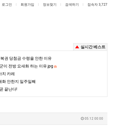
로그인
회원가입
정보찾기
검색하기
접속자 3,727
실시간 베스트
카
양
복권 당첨금 수령을 안한 이유
톡
산
군이 전방 요새화 하는 이유.jpg
(1)
프
기
아치 카레
사
온
대화 안한지 일주일째
고 올라오는 봉화군 SNS
카톡 프사 때문에 엄마한테 혼남;;
양산 기온 닷새째 40도 넘겨…‘최고기온 42도 가능성도’
때
닷
곧 끝난다!
문
새
5
퇴사했다!!!!
08.05
08.05
에
째
 근황
서울 토박이 안재현 "왜 서울로 독립해?"
08.05
08.05
엄
40
다.
양산 기온 닷새째 40도 넘겨…‘최고기온 42도 가능성도’
08.05
08.05
마
도
혼남;;
이번에 아마존이 오픈ai에 75조 투자한 이유
08.05
08.05
05.12 00:00
한
넘
할까요?
백종원이 알려주는 가장 최악의 창업과정 .JPG
08.05
08.05