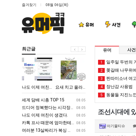
즐겨찾기
08월 06일(목)
유머
사건
최근글
사건
유머
나
요
카
양
일주일 두번의 기
1
도
새
톡
산
쫒길때 나무위에
2
이
치
프
기
찐따미소녀 여고
3
제
고
사
온
장난감 사용법
 TOP 15
나도 이제 여친이 생겼다.
요새 치고 올라오는 봉화군 SNS
카톡 프사 때문에 엄마한테 혼남;;
4
양산 기온 닷새째 40
여
올
때
닷
동물들 지진느낀
5
친
라
문
새
ㅋㅋ
세계 담배 시총 TOP 15
퇴사했다!!!!
08.05
08.05
이
오
에
째
업
드디어 정복했다는 시각장애 근황
서울 토박이 안재현 "왜 서울로 독립해
08.05
08.05
조선시대에 있
생
는
엄
40
g
나도 이제 여친이 생겼다.
양산 기온 닷새째 40도 넘겨…‘최고기온 42도 가능성
08.05
08.05
겼
봉
마
도
카톡 프사 때문에 엄마한테 혼남;;
이번에 아마존이 오픈ai에 75조 투자한
08.05
08.05
아기물티슈
다.
화
한
넘
S
여러분 13살짜리가 복싱 좀 배웠다고 깝치는데 어떻게 할까요?
백종원이 알려주는 가장 최악의 창업과정 .
08.05
08.05