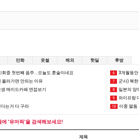
만화
웃썰
해외
핫딜
후방
회중 첫번째 음주....오늘도 혼술이네요
3개월동안 
6
 올라가면 안되는 이유
군사) 북한
7
생 메이드카페 면접보기
일본의 양
8
와이프랑 
9
다는거 다 구라
이중 열돔 
10
글에 '유머픽'을 검색해보세요!
제목