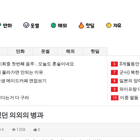
만화
웃썰
해외
핫딜
자유
만화
웃썰
해외
핫딜
망
세
나
요
회중 첫번째 음주....오늘도 혼술이네요
3개월동안 
6
해
계
도
새
 올라가면 안되는 이유
군사) 북한
7
가
담
이
치
생 메이드카페 면접보기
일본의 양
8
던
배
제
고
와이프랑 
도 넘겨…‘최고기온 42도 가능성도’
망해가던 장사를 살려낸 남자의 소울푸드 제육볶음의 위력 ㅋㅋ
세계 담배 시총 TOP 15
나도 이제 여친이 생겼다.
9
요새 치
장
시
여
올
다는거 다 구라
이중 열돔 
10
사
총
친
라
망해가던 장사를 살려낸 남자의 소울푸드 제육볶음의 위력 ㅋㅋ
세계 담배 시총 TOP 1
08.05
08.05
를
TOP
이
오
?"
외모때문에 인식 박살난 직업
드디어 정복했다는 시각장애
08.05
08.05
던 의외의 병과
살
15
생
는
도’
요즘 늘고 있다는 초등학생 등교거부.jpg
나도 이제 여친이 생겼
08.05
08.05
려
겼
봉
 이유
엄마 요새는 꺄! 를 어떻게 쓰는지 알아?
카톡 프사 때문에 엄마한테 
08.05
08.05
0
1258
0
낸
다.
화
JPG
요새 치고 올라오는 봉화군 SNS
여러분 13살짜리가 복싱 좀 배웠다고 깝치는데 어떻게 
08.05
08.05