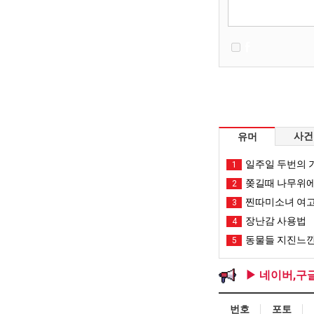
사건
유머
일주일 두번의 기
1
쫒길때 나무위에
2
찐따미소녀 여고
3
장난감 사용법
4
동물들 지진느낀
5
▶ 네이버,구
번호
포토